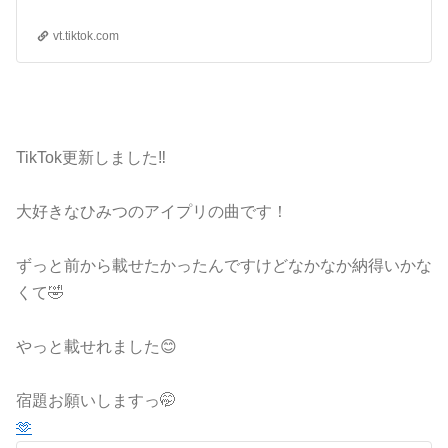
vt.tiktok.com
TikTok更新しました‼️
大好きなひみつのアイプリの曲です！
ずっと前から載せたかったんですけどなかなか納得いかな
くて🤣
やっと載せれました😊
宿題お願いしますっ🤭
‪🫶