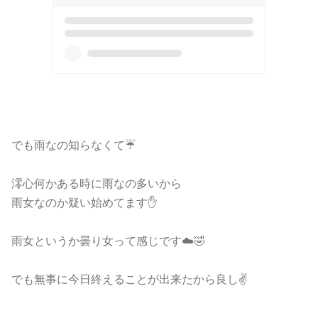
でも雨なの知らなくて☔️
澪心何かある時に雨なの多いから
雨女なのか疑い始めてます✋
雨女というか曇り女って感じです☁️🤣
でも無事に今日終えることが出来たから良し✌️