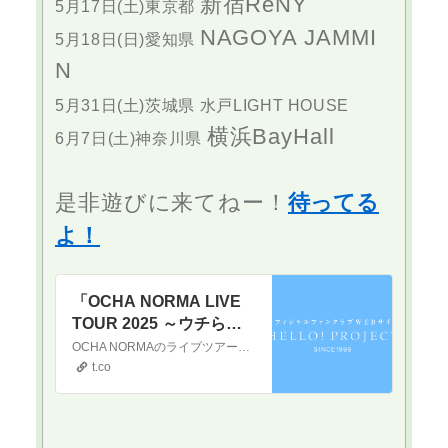
新宿ReNY
5月17日(土)東京都
NAGOYA JAMMI
5月18日(日)愛知県
N
5月31日(土)茨城県 水戸LIGHT HOUSE
横浜BayHall
6月7日(土)神奈川県
是非遊びに来てねー！
待ってる
よ！
「OCHA NORMA LIVE
TOUR 2025 ～ウチらの
地元は日本じゃん！～」
OCHA NORMAのライブツアーが決定しました！一般発売に先駆けて、ファンクラブ先行受付を行います。【エグゼクティブ会員の方にお知らせ】本公演は「限定特別シート無料ご招待（整理番号30番以内）」と「先々行受付」を行います。詳しくは「エグゼクティブサービス（限定特別シート）のご案内」メール、または「エグゼクティブサービ
FC先行受付のお知らせ｜
t.co
Hello! Projectオフィシャ
ルファンクラブ