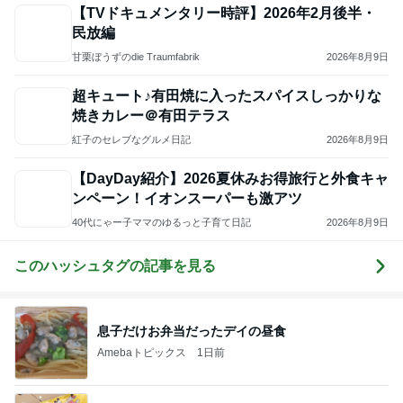
【TVドキュメンタリー時評】2026年2月後半・
民放編
甘栗ぼうずのdie Traumfabrik
2026年8月9日
超キュート♪有田焼に入ったスパイスしっかりな
焼きカレー＠有田テラス
紅子のセレブなグルメ日記
2026年8月9日
【DayDay紹介】2026夏休みお得旅行と外食キャ
ンペーン！イオンスーパーも激アツ
40代にゃー子ママのゆるっと子育て日記
2026年8月9日
このハッシュタグの記事を見る
息子だけお弁当だったデイの昼食
Amebaトピックス
1日前