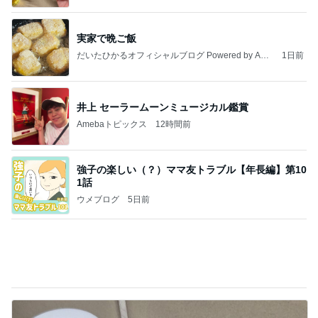
実家で晩ご飯
だいたひかるオフィシャルブログ Powered by Ame
1日前
ba
井上 セーラームーンミュージカル鑑賞
Amebaトピックス
12時間前
強子の楽しい（？）ママ友トラブル【年長編】第10
1話
ウメブログ
5日前