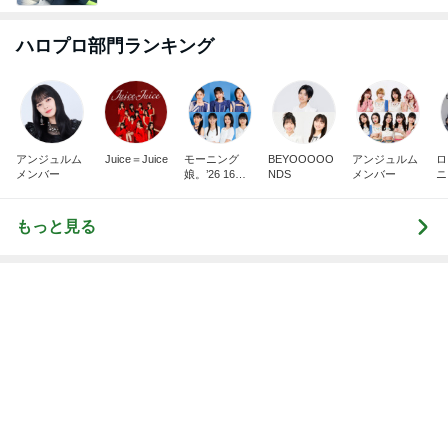
ハロプロ部門ランキング
アンジュルム
Juice＝Juice
モーニング
BEYOOOOO
アンジュルム
ロ
メンバー
娘。’26 16期1
NDS
メンバー
ニ
7期
もっと見る