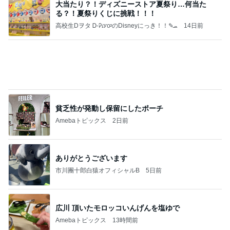
大当たり？！ディズニーストア夏祭り…何当た
る？！夏祭りくじに挑戦！！！
高校生Dヲタ Ꭰ-ᎮꭵꭹꭴのDisneyにっき！！✎ܚ
14日前
貧乏性が発動し保留にしたポーチ
Amebaトピックス
2日前
ありがとうございます
市川團十郎白猿オフィシャルB
5日前
広川 頂いたモロッコいんげんを塩ゆで
Amebaトピックス
13時間前