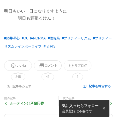
明日もいい一日になりますように
明日も頑張るけん！
#
筒井澪心
#
OCHANORMA
#
佐賀県
#
プリティーリズム
#
プリティー
リズムレインボーライブ
#
I☆RIS
いいね
コメント
リブログ
245
43
3
記事を報告する
記事をシェア
前の記事
次の記事
ルーティン@斉藤円香
バブちゃんじゃん..... ☘ 北
気に入ったらフォロー
原もも
会員登録は不要です