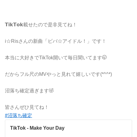
𝗧𝗶𝗸𝗧𝗼𝗸載せたので是非見てね！
i☆Risさんの新曲「ビバ☆アイドル！」です！
本当に大好きでTikTok開いて毎日聞いてます🤭
だからフル尺のMVやっと見れて嬉しいです(*^^*)
沼落ち確定過ぎます🤣
皆さんぜひ見てね！
#沼落ち確定
TikTok - Make Your Day