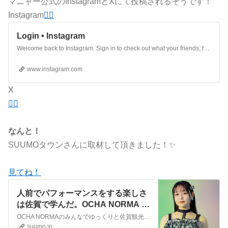
マニャー公式のInstagramとXにて投稿されるそうです！
Instagram
🧚‍♂️
Login • Instagram
Welcome back to Instagram. Sign in to check out what your friends, family & interests have been capturing & sharing around the world.
www.instagram.com
X
🧚‍♂️
なんと！
SUUMOタウンさんに取材して頂きました！✨
見てね！
人前でパフォーマンスをする楽しさ
は佐賀で学んだ。OCHA NORMA 筒
井澪心が語る地元愛 - SUUMOタウ
OCHA NORMAのみんなでゆっくりと佐賀観光をしたいです――。そう話すのは、OCHA NORMAのメンバー・筒井澪心さん。ハロー！プロジェクト初の佐賀県出身者である筒井さんに、地元の魅力やかなえたい夢を伺いました。
ン
suumo.jp