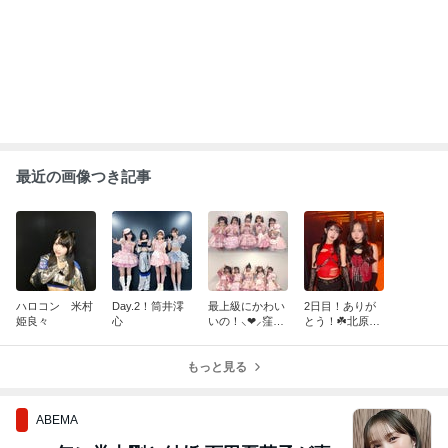
最近の画像つき記事
ハロコン 米村
Day.2！筒井澪
最上級にかわい
2日目！ありが
姫良々
心
いの！⸜❤︎⸝窪田
とう！☘️北原も
七海
も
もっと見る
ABEMA