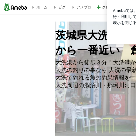
ホーム
ピグ
アメブロ
クロ 7歳娘の小さな
VJ22,金丸釣具店,手ぶらでレンタル,釣り体験,コアマン |
茨城県大洗町の釣
から一番近い 
大洗港から徒歩３分！大洗港か
大洗の釣りの事なら 大洗の最
大洗で釣れる魚の釣果情報を中
大洗周辺の涸沼川・那珂川河口