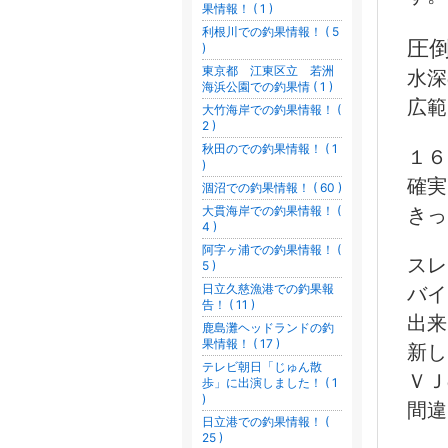
果情報！ ( 1 )
利根川での釣果情報！ ( 5
圧
)
東京都 江東区立 若洲
水深
海浜公園での釣果情 ( 1 )
広範
大竹海岸での釣果情報！ (
2 )
秋田のでの釣果情報！ ( 1
１６
)
確実
涸沼での釣果情報！ ( 60 )
大貫海岸での釣果情報！ (
きっ
4 )
阿字ヶ浦での釣果情報！ (
スレ
5 )
日立久慈漁港での釣果報
バイ
告！ ( 11 )
出来
鹿島灘ヘッドランドの釣
果情報！ ( 17 )
新し
テレビ朝日「じゅん散
ＶＪ
歩」に出演しました！ ( 1
)
間違
日立港での釣果情報！ (
25 )