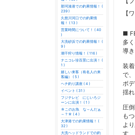
【フ
那珂湊港での釣果情報！ (
239 )
【ワ
久慈川河口での釣果情
報！ ( 13 )
営業時間について！ ( 40
■ F
)
多く
大洗砂浜での釣果情報！ (
9 )
導き
潮干狩り情報！ ( 116 )
ナニコレ珍百景に出演！ (
装着
1 )
嬉しい来客（有名人の来
で、
客編） ( 5 )
ボデ
ヘチ釣り講座 ( 4 )
イベント ( 31 )
揺れ
フジテレビ にじいろジ
ーンに出演！ ( 1 )
圧倒
☆このお魚 な～んだぁ
～？☆ ( 4 )
もつ
大津港での釣果情報！ (
より
32 )
す。
大洗ヘッドランドでの釣