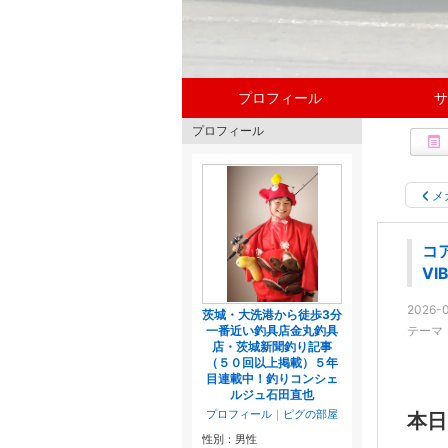
プロフィール
サ
プロフィール
メ
コ
VI
2026-0
茨城・大洗港から徒歩3分
一番近い釣具店金丸釣具
テーマ
店・茨城新聞釣り記事
（５０回以上掲載）５年
目連載中！釣りコンシェ
ルジュ石田直也
プロフィール
｜
ピグの部屋
本日
性別：
男性