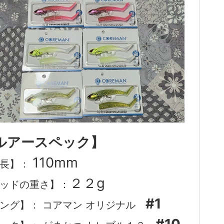
ルアースペック】
110mm
全長】：
２２g
ッドの重さ】：
#1
ング】： コアマン オリジナル