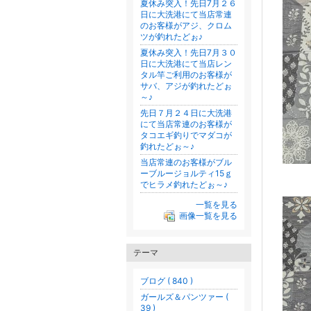
夏休み突入！先日7月２６
日に大洗港にて当店常連
のお客様がアジ、クロム
ツが釣れたどぉ♪
夏休み突入！先日7月３０
日に大洗港にて当店レン
タル竿ご利用のお客様が
サバ、アジが釣れたどぉ
～♪
先日７月２４日に大洗港
にて当店常連のお客様が
タコエギ釣りでマダコが
釣れたどぉ～♪
当店常連のお客様がブル
ーブルージョルティ15ｇ
でヒラメ釣れたどぉ～♪
一覧を見る
画像一覧を見る
テーマ
ブログ ( 840 )
ガールズ＆パンツァー (
39 )