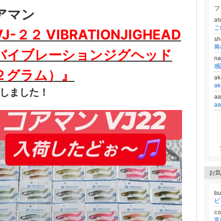
フ
アマン
at
J-２２ VIBRATIONJIGHEAD
s
将
バイブレーションジグヘッド
n
感
２
グラム
）』
a
a
しました！
a
a
お気
bu
ビ
co