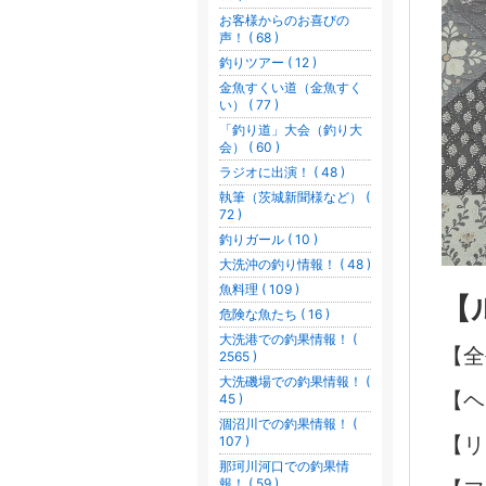
お客様からのお喜びの
声！ ( 68 )
釣りツアー ( 12 )
金魚すくい道（金魚すく
い） ( 77 )
「釣り道」大会（釣り大
会） ( 60 )
ラジオに出演！ ( 48 )
執筆（茨城新聞様など） (
72 )
釣りガール ( 10 )
大洗沖の釣り情報！ ( 48 )
魚料理 ( 109 )
【
危険な魚たち ( 16 )
大洗港での釣果情報！ (
【
2565 )
大洗磯場での釣果情報！ (
【ヘ
45 )
涸沼川での釣果情報！ (
【リ
107 )
那珂川河口での釣果情
報！ ( 59 )