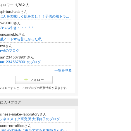
ォロワー:
1,782
人
opi-turuhadaさん
ごはんを美味しく肌を美しく！子供の肌トラブルと痒みを治してあげたいママに送るアトピー食事改善法！アトピー専門家歴10年/秋田ハナエ
how9000さん
のつぶやき・・・＾＾
aonoamebloさん
謝ノートすら苦しかった私．．．
krwtさん
krwtのブログ
aaa12345678901さん
aaa12345678901のブログ
一覧を見る
フォロー
フォローすると、このブログの更新情報が届きます。
に入りブログ
siness-make-laboratoryさん
ジネスメイク研究所 大澤典子のブログ
coro-no-officeさん
富山発 心の痛みに手当てする看護師さんのカウンセリング