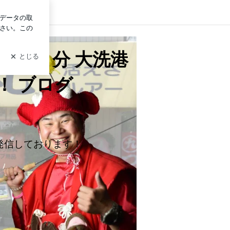
イン
ら一番近い 創業５０年 日本一を目指す！ ブログ
徒歩３分 大洗港
！ ブログ
発信しております！