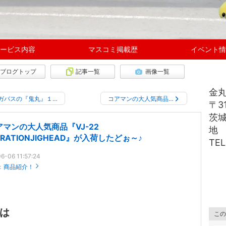
ービス内容
マスコミ掲載歴
イベント情
ブログトップ
記事一覧
画像一覧
金
ガバスの『鬼丸』１…
コアマンの大人気商品…
〒31
茨城
アマンの大人気商品『VJ-22
地
BRATIONJIGHEAD』が入荷したどぉ～♪
TEL
6-06 11:57:24
：
商品紹介！
は
この