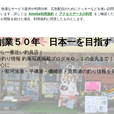
指とタッチ
芸能人ブログ
人気ブログ
新規登録
ログ
 茨城県大洗町の釣具 金丸釣具店 大洗港から徒歩３分 大洗港か
具 金丸釣具店 大洗港から
創業５０年 日本一を目指す
ら一番近い釣具店！
新釣り情報 釣果写真掲載ブログＮＯ．１の金丸まで！
心に
・那珂湊港・平磯港・磯崎港・鹿島港の釣り情報を