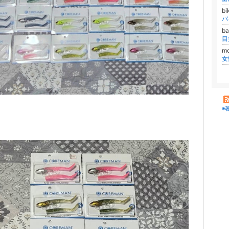
b
バ
b
目
m
※