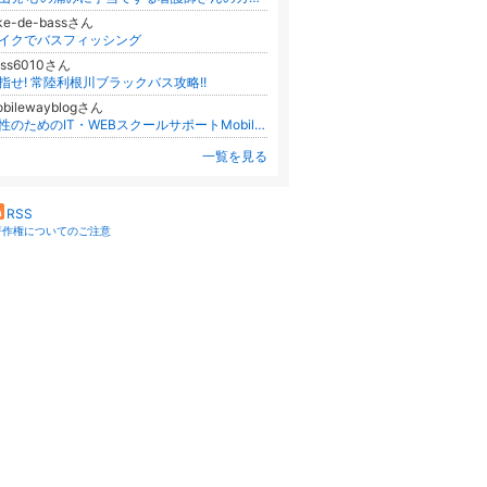
ike-de-bassさん
イクでバスフィッシング
ass6010さん
指せ! 常陸利根川ブラックバス攻略!!
obilewayblogさん
女性のためのIT・WEBスクールサポートMobileWay
一覧を見る
RSS
著作権についてのご注意