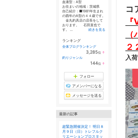
血液型：
A型
コ
お住まいの地域：
茨城県
自己紹介：■1981年生まれ
の酉年のA型の４４歳です。
『V
金丸釣具店の店長をして
おります。 石田直也で
す。 ...
続きを見る
（
ランキング
２
全体ブログランキング
3,285
位
↑
ラ
入荷
釣りジャンル
ン
144
位
↑
キ
ラ
ン
ン
グ
キ
フォロー
上
ン
昇
グ
アメンバーになる
上
昇
メッセージを送る
最新の記事
超緊急開催決定！ 明日８
月９日（日）トレフルク
リエーションプロスタッ