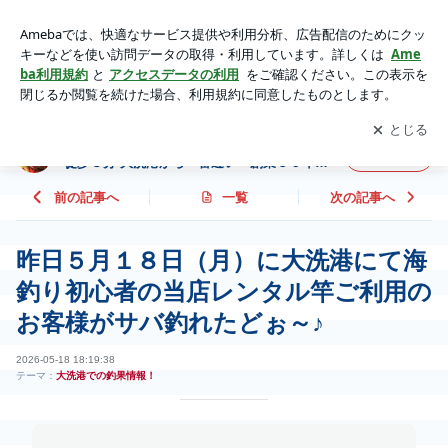
釣り体験,サバ釣り,手ぶらで釣り体験,金丸釣具店,釣りガイド |
茨城県大洗町の釣具 金丸釣具店 大洗港から徒歩３分 大洗港
アプリをダウンロードして
ブログの更新通知
を受け取りまし
開く
から一番近い 創業５０年 日本一を目指す！ ブログ
ょう。
茨城県大洗町の釣具 金丸釣具店 大洗港から
フォロー
徒歩３分 大洗港から一番近い 創業５０年
日本一を目指す！ ブログ
前の記事へ
一覧
次の記事へ
昨日５月１８日（月）に大洗港にて海
釣り初心者の当店レンタル竿ご利用の
お客様がサバ釣れたどぉ～♪
2026-05-18 18:19:38
テーマ：
大洗港での釣果情報！