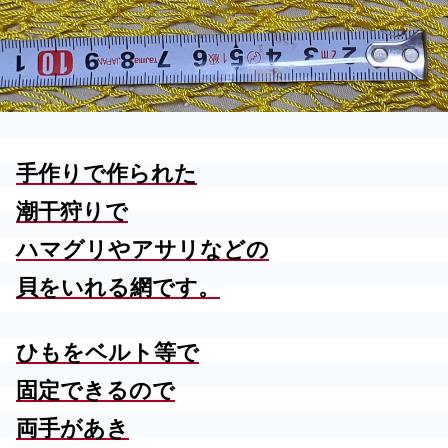
手作りで作られた
潮干狩りで
ハマグリやアサリなどの
貝をいれる網です。
ひもをベルト等で
固定できるので
両手があき