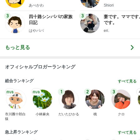
あべかわ
Shiori
3
3
四十路シンパパの家族
妻です。ママです
日記
です。
はやパパ
eri.
もっと見る
オフィシャルブロガーランキング
総合ランキング
すべて見る
1
2
3
市川團十郎白
小林麻央
だいたひかる
桃
クロ
猿
急上昇ランキング
すべて見る