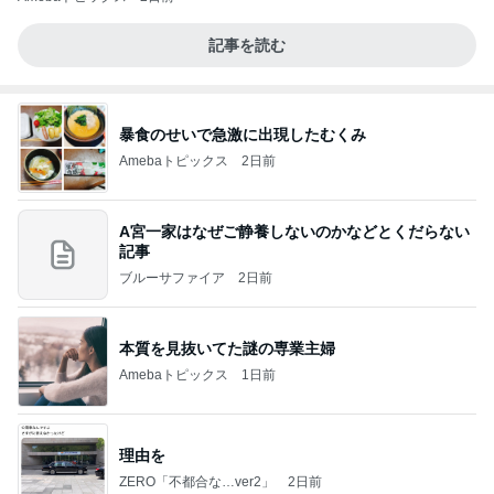
記事を読む
暴食のせいで急激に出現したむくみ
Amebaトピックス
2日前
A宮一家はなぜご静養しないのかなどとくだらない
記事
ブルーサファイア
2日前
本質を見抜いてた謎の専業主婦
Amebaトピックス
1日前
理由を
ZERO「不都合な…ver2」
2日前