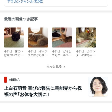
アラカンジャンル 315位
最近の画像つき記事
今日は「床にへ
今日は「ボック
今日は「どうし
今日は「カウン
ばりついてる」
スの中から顎を
てもクールベッ
ターの夢ちゃ
の巻
のっけてる」の
ドに入りたい」
ん」の巻
巻
の巻
もっと見る
ABEMA
上白石萌音 喜びの報告に芸能界から祝
福の声｢お体を大切に｣