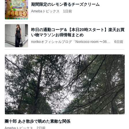
期間限定のレモン香るチーズクリーム
Amebaトピックス
1日前
昨日の通勤コーデ＆【本日20時スタート】楽天お買
い物マラソンお得情報まとめ
norikoオフィシャルブログ「Noricoco room 〜365
6日前
日コーディネート日記〜」Powered by Ameba
團十郎 あさ散歩で眺めた素敵な関係
Amebaトピックス
2日前