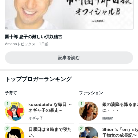
團十郎 息子の難しい供奴稽古
Amebaトピックス
1日前
記事を読む
トップブロガーランキング
子育て
ファッション
1
1
kosodatefulな毎日 ～
銀の滴降る降るま
オギャ子の暴走～
に・・・
オギャ子
illallan
2
2
日曜日は９時まで寝た
Shiori's「on」st
い。
干物女の成長記〜