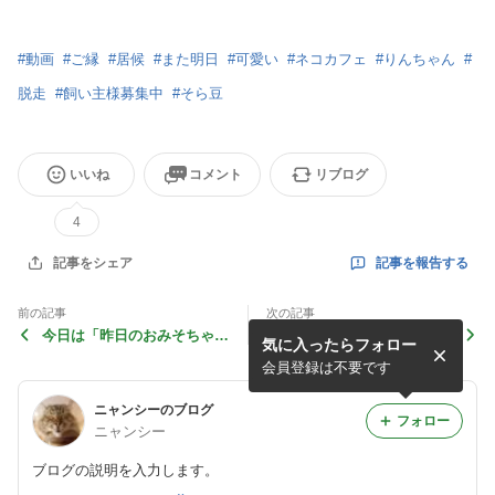
#
動画
#
ご縁
#
居候
#
また明日
#
可愛い
#
ネコカフェ
#
りんちゃん
#
脱走
#
飼い主様募集中
#
そら豆
いいね
コメント
リブログ
4
記事を報告する
記事をシェア
前の記事
次の記事
今日は「昨日のおみそちゃん
今日は「あんこちゃん誕生日
気に入ったらフォロー
と今日のルルちゃん」の巻
でした」の巻
会員登録は不要です
ニャンシーのブログ
フォロー
ニャンシー
ブログの説明を入力します。