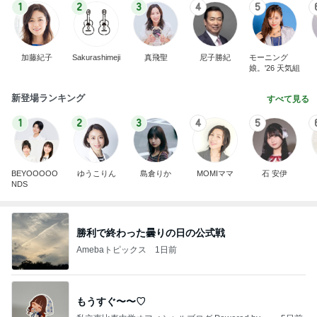
1
2
3
4
5
加藤紀子
Sakurashimeji
真飛聖
尼子勝紀
モーニング
娘。'26 天気組
新登場ランキング
すべて見る
1
2
3
4
5
BEYOOOOO
ゆうこりん
島倉りか
MOMIママ
石 安伊
NDS
勝利で終わった曇りの日の公式戦
Amebaトピックス
1日前
もうすぐ〜〜♡