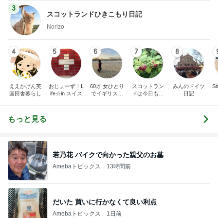
3
スコットランドひきこもり日記
Norizo
4
5
6
7
8
ええかげん英
おじょーず！L
60才 女ひとり
スコットラン
みんのドイツ
Si
国田舎暮らし
ife☆in スイス
でイギリスに
ドは今日も曇
日記
移住
り空
もっと見る
若乃花 バイクで向かった親父のお墓
Amebaトピックス
13時間前
だいた 買いに行かなくて良い利点
Amebaトピックス
1日前