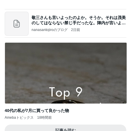
話題のスイカ丸ごとアイス♡
さとみるくのロサンゼルス⇔ハワイ夢日記
6日前
堀ちえみの夫 会津の郷土食と馬刺し
Amebaトピックス
1日前
高橋直純のトラブルメーカー第1167回更新しまし
た！
高橋直純オフィシャルブログ「なおずみぶろぐ」
11日前
Powered by Ameba