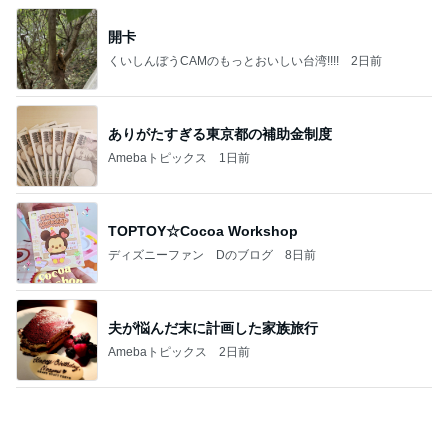
華麗なるスタバマダム
2日前
出産準備が最低限な出産間近の娘
Amebaトピックス
13時間前
最近の香港で食べて感動したもの、いろいろまと
め！
香港在住えりのおいしい食べ歩きガイド
13日前
葉山で買った弁当でささっと晩ごはん
Amebaトピックス
1日前