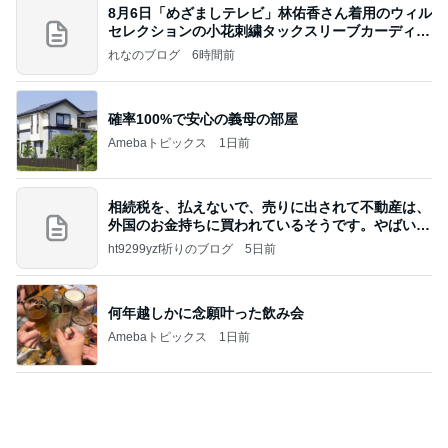
薬丸裕英 夏とうもろこしのかき揚げ
Amebaトピックス
2日前
【お知らせ】9/21〜9/23北海道3days
パク・ジュニョン オフィシャルブログ 「日本の
2日前
心」 powered by Ameba
チーズがガツンと感じるオムライス
Amebaトピックス
1日前
ずっと