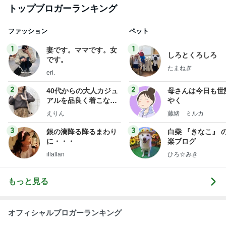
総合ランキング
すべて見る
1
2
3
市川團十郎白
小林麻央
だいたひかる
桃
クロ
猿
急上昇ランキング
すべて見る
1
2
3
4
5
AKB48
たんぽぽ川村
北村総一朗
北別府学
OCHA NORM
エミコ
A
新登場ランキング
すべて見る
1
2
3
4
5
BEYOOOOO
ゆうこりん
島倉りか
石 安伊
蒼井心音