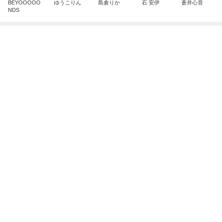
ありがたすぎる東京都の補助金制度
Amebaトピックス
1日前
TOPTOY☆Cocoa Workshop
ディズニーファン Dのブログ
8日前
夫が悩んだ末に計画した家族旅行
Amebaトピックス
2日前
有名なのかな！？
だいたひかるオフィシャルブログ Powered by Ame
2日前
ba