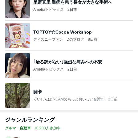
星野真里 難病を患う長女が大きな手術へ
Amebaトピックス
2日前
TOPTOY☆Cocoa Workshop
ディズニーファン Dのブログ
8日前
｢治る訳がない｣強烈な痛みへの不安
Amebaトピックス
2日前
開卡
くいしんぼうCAMのもっとおいしい台湾!!!!
2日前
ジャンルランキング
クルマ・自動車
10,903人参加中