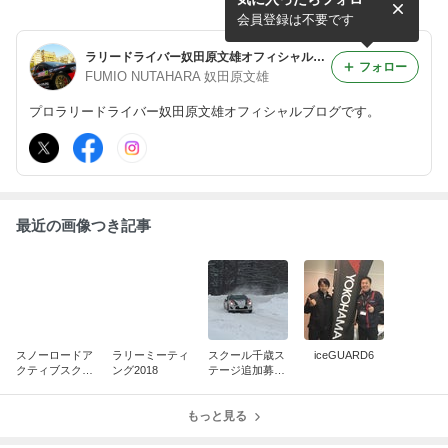
好を明日開催します。地元モ
キープして明日に備えます。
ータースポーツクラブの皆さ
KTMSからは新しいメンバー
会員登録は不要です
んとも協力し...
も合流し...
ラリードライバー奴田原文雄オフィシャルブログ
フォロー
FUMIO NUTAHARA 奴田原文雄
プロラリードライバー奴田原文雄オフィシャルブログです。
最近の画像つき記事
スノーロードア
ラリーミーティ
スクール千歳ス
iceGUARD6
クティブスクー
ング2018
テージ追加募集
ル2018
中
もっと見る