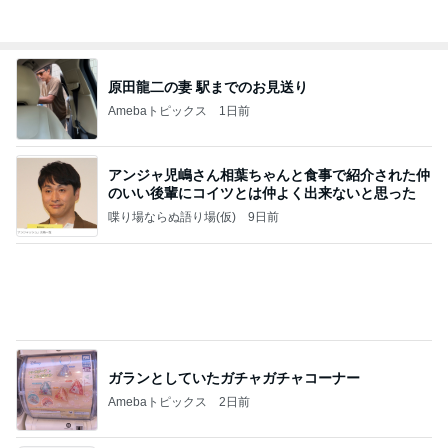
毎年大人気の可愛すぎるおせち
Amebaトピックス
1日前
価値観の違いによる「失敗」に対して感情的に反省
しない 私だけの宗教仮称略称偶然と暗合教教義候
補
ムカシオナガザルのwesternblack brain stool2024
3日前