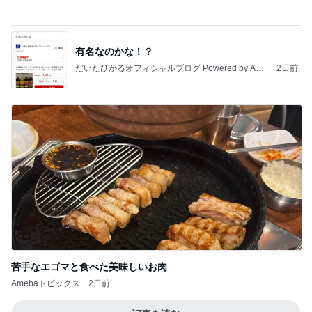
地獄
日本人
22時間前
台湾の人気小籠包店の日本一号店
Amebaトピックス
1日前
敬三さんも言いよったのよか。そうか。それは茂美
のしてはならない禁じ手だったな。陣内が言いよる
のよ
nanasantojiroのブログ
2日前