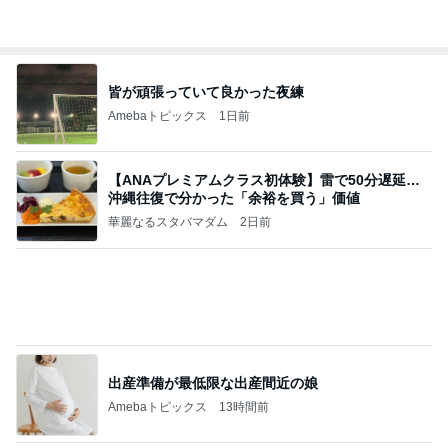
原田龍二の妻 駅までのお見送り
Amebaトピックス
1日前
アンジャ児嶋さん相葉ちゃんと食事で紹介された仲
のいい後輩にコイツとは仲よく出来ないと思った
喋り場ならぬ語り場(仮)
9日前