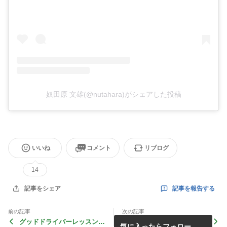
奴田原 文雄(@nutahara)がシェアした投稿
いいね
コメント
リブログ
14
記事を報告する
記事をシェア
前の記事
次の記事
グッドドライバーレッスン三
DAY1順調にクラストップを
気に入ったらフォロー