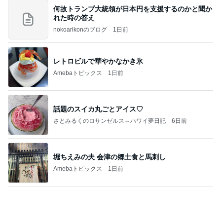
年（令和6）11月25日以来減酒断煙再開ムカシオナ
ガザル
家事を早めに片付けてチェックする予定
Amebaトピックス
1日前
8月6日「めざましテレビ」林佑香さん着用のウィル
セレクションの小花刺繍タックスリーブカーディガ
ン
れなのブログ
6時間前
確率100%で安心の義母の部屋
Amebaトピックス
1日前
相続税を、払えないで、売りに出されて不動産は、