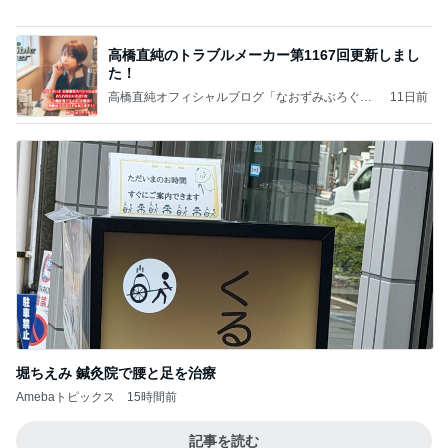
外国のお金持ちに買われているそうです。やばいで
すよ
ht9299yzf祈りのブログ
5日前
何年越しかに念願叶った飲み会
Amebaトピックス
1日前
ポッキー以来の・・・初ビーナス♪
ＳＲ♡ＬＯＶＥＲの・・・キックでＧＯ♪
11日前