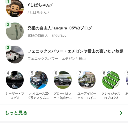
1
⚡️しばちゃん⚡
⚡️しばちゃん⚡️
2
究極の自由人”angura_05"のブログ
究極の自由人 angura05
3
フェニックスパワー・エチゼンヤ横山の言いたい放題
フェニックスパワー・エチゼンヤ横山
4
5
6
7
8
シーザー・ブ
ハイエース20
グローバルオ
ユーアイビー
クレイジャス
ログ２
0系カスタム車
ート熱血仕入
クル ハイエ
のブログ2
販売茨城
れブログ
ース200系完
全マスターブ
ログ
もっと見る