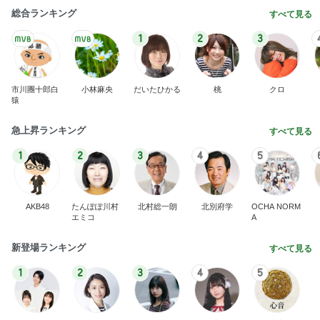
NDS
旦那が大好きな新しいアサイー屋さん
Amebaトピックス
2日前
8月2日放送のTBS「週刊さんまとマツコ」先週に引
き続き出演します♪
植草美幸オフィシャルブログ Powered by Ameba
5日前
暴食デーに行く焼肉きんぐのランチ
Amebaトピックス
1日前
開卡
くいしんぼうCAMのもっとおいしい台湾!!!!
2日前