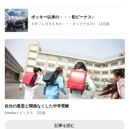
武東由美オフィシャルブログ「MOTOちゃんとのは
2日前
っぴぃな毎日」Powered by Ameba
朝からの来客で落ち着かない時間
Amebaトピックス
1日前
証明写真
美優オフィシャルブログ Powered by Ameba
1日前