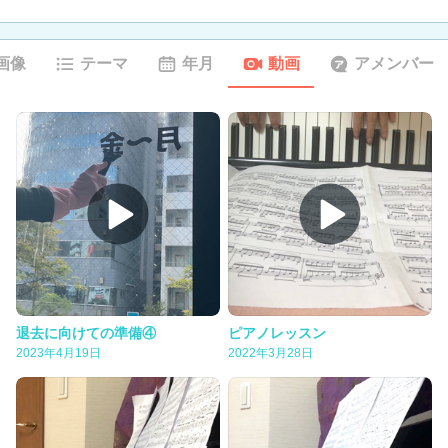
画像
テーマ
年月
動画
アメンバー
退去に向けての準備④
ピアノレッスン
2023年4月19日
2022年3月28日