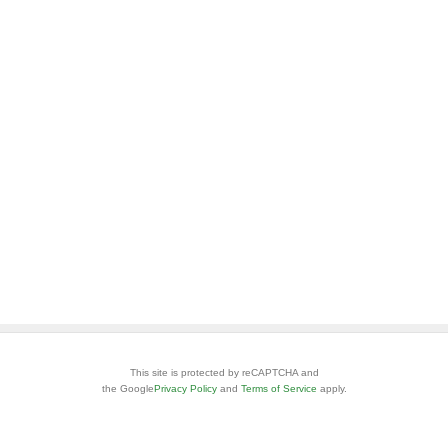
This site is protected by reCAPTCHA and
the Google
Privacy Policy
and
Terms of Service
apply.
安心・安全なご利用のために
お問い合わせ
ヘルプ
利用規約