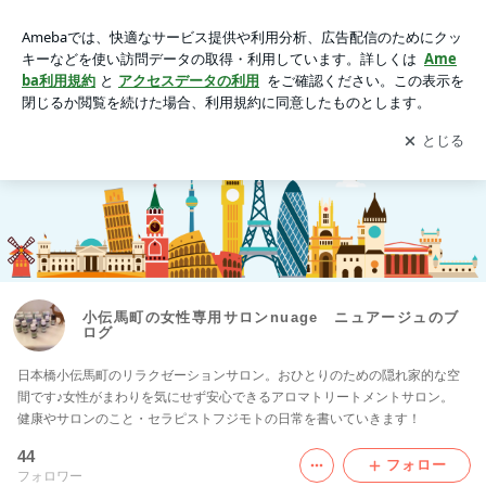
動画一覧｜小伝馬町の女性専用サロンnuage ニュアージュの
ブログ
アプリをダウンロードして
ブログの更新通知
を受け取りまし
開く
ょう。
小伝馬町の女性専用サロンnuage ニュアージュのブ
ログ
日本橋小伝馬町のリラクゼーションサロン。おひとりのための隠れ家的な空
間です♪女性がまわりを気にせず安心できるアロマトリートメントサロン。
健康やサロンのこと・セラピストフジモトの日常を書いていきます！
44
フォロー
フォロワー