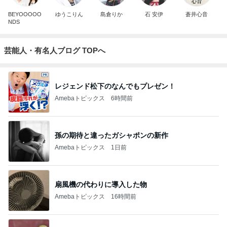
BEYOOOOO
ゆうこりん
島倉りか
石 安伊
蒼井心音
NDS
芸能人・有名人ブログ TOPへ
レジェンド松下のなんでもプレゼン！
Amebaトピックス
6時間前
孫の期待と違ったガシャポンの新作
Amebaトピックス
1日前
扇風機の代わりに導入した物
Amebaトピックス
16時間前