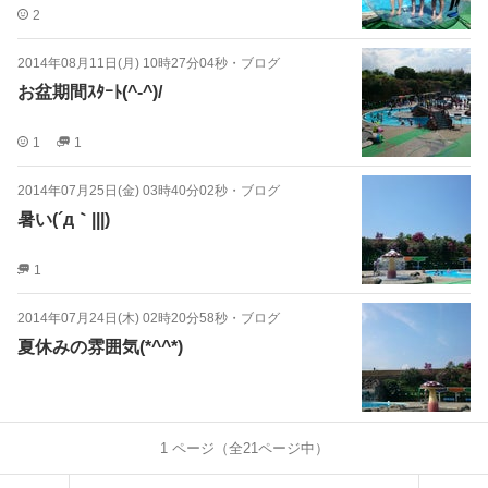
2
2014年08月11日(月) 10時27分04秒
・
ブログ
お盆期間ｽﾀｰﾄ(^-^)/
1
1
2014年07月25日(金) 03時40分02秒
・
ブログ
暑い(´д｀|||)
1
2014年07月24日(木) 02時20分58秒
・
ブログ
夏休みの雰囲気(*^^*)
1
ページ（全
21
ページ中）