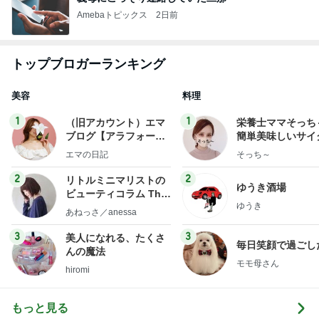
Amebaトピックス
2日前
トップブロガーランキング
美容
料理
1
1
（旧アカウント）エマ
栄養士ママそっち
ブログ【アラフォー会
簡単美味しいサイ
社売却セカンドライ
献立
エマの日記
そっち～
フ】
2
2
リトルミニマリストの
ゆうき酒場
ビューティコラム The
ゆうき
little minimalist's bea
あねっさ／anessa
uty colum
3
3
美人になれる、たくさ
毎日笑顔で過ごし
んの魔法
モモ母さん
hiromi
もっと見る