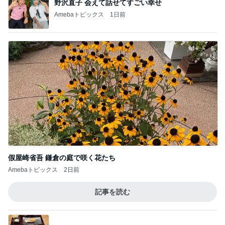
假屋崎省吾 鎌倉の庭で咲く花たち
Amebaトピックス
2日前
記事を読む
薬丸裕英 妻と食べた2種の鮭定食
Amebaトピックス
1日前
次世代掃除機がやってきた！！
Amebaトピックス
6時間前
虜になる濃厚煮干と岩のりご飯
Amebaトピックス
1日前