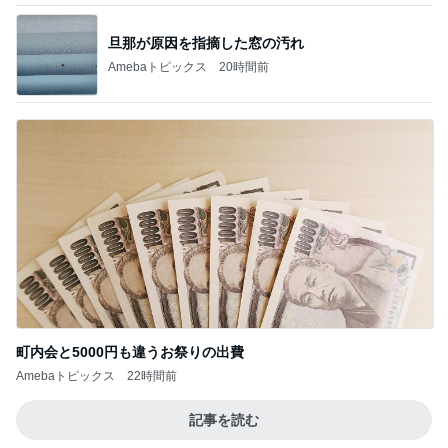
レジェンド松下のなんでもプレゼン！
Amebaトピックス
6時間前
5,500円以上購入で貰える可愛いポーチ
Amebaトピックス
1日前
浮気した夫の億する価値のパソコン
Amebaトピックス
1日前
夢の未来を体験できるという好奇心
Amebaトピックス
18時間前