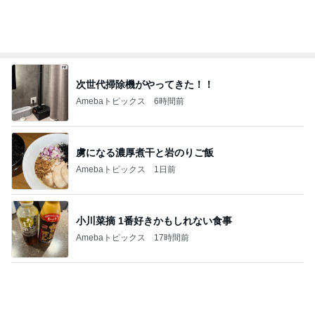
旦那と別々だった長い入国審査
Amebaトピックス
2日前
記事を読む
彼への内緒が増えていく遠征問題
Amebaトピックス
2日前
丸亀の汁まで全部飲んだうどん
Amebaトピックス
17時間前
6歳息子の誕生日メニューはマック
Amebaトピックス
2日前