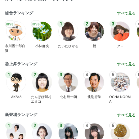
総合ランキング
すべて見る
1
2
3
市川團十郎白
小林麻央
だいたひかる
桃
クロ
猿
急上昇ランキング
すべて見る
1
2
3
4
5
AKB48
たんぽぽ川村
北村総一朗
北別府学
OCHA NORM
エミコ
A
新登場ランキング
すべて見る
1
2
3
4
5