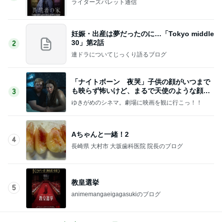
ライターズパレット通信
妊娠・出産は夢だったのに…「Tokyo middle
30」第2話
2
連ドラについてじっくり語るブログ
「ナイトボーン 夜哭」子供の顔がいつまで
も映らず怖いけど、まるで天使のような顔の
3
赤ちゃんでした。
ゆきがめのシネマ。劇場に映画を観に行こっ！！
Aちゃんと一緒！2
4
長崎県 大村市 大坂歯科医院 院長のブログ
教皇選挙
5
animemangaeigagasukiのブログ