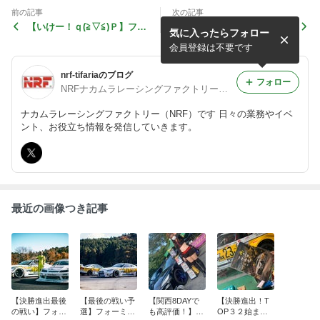
前の記事
次の記事
【いけー！ｑ(≧▽≦)Ｐ】フォ
【伊集院北斗さまｘＲＸ７】
気に入ったらフォロー
ーミュラドリフトRD3 予
整備士ちゃんねるxバンダイ
選！R35GTR４ローターマシ
ナムコｘナカムラレーシング
会員登録は不要です
ン！
ファクトリーコラボ
nrf-tifariaのブログ
フォロー
NRFナカムラレーシングファクトリー【公式】アカウント
ナカムラレーシングファクトリー（NRF）です 日々の業務やイベ
ント、お役立ち情報を発信していきます。
最近の画像つき記事
【決勝進出最後
【最後の戦い予
【関西8DAYで
【決勝進出！T
の戦い】フォー
選】フォーミュ
も高評価！】N
OP３２始まる