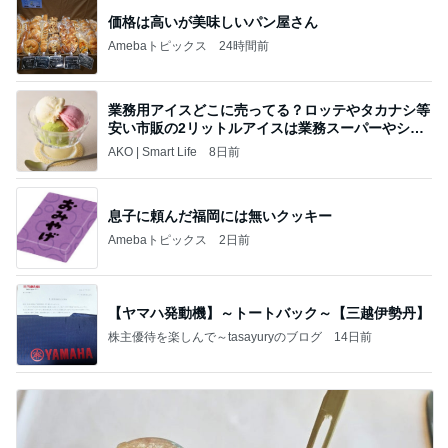
価格は高いが美味しいパン屋さん
Amebaトピックス
24時間前
業務用アイスどこに売ってる？ロッテやタカナシ等
安い市販の2リットルアイスは業務スーパーやシャ
トレ
AKO | Smart Life
8日前
息子に頼んだ福岡には無いクッキー
Amebaトピックス
2日前
【ヤマハ発動機】～トートバック～【三越伊勢丹】
株主優待を楽しんで～tasayuryのブログ
14日前