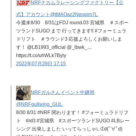
NRFナカムラレーシングファクトリー【公
式】アカウント
@tMAOaz2Neopim7L
今週末8/30 8/31はFDJ round.03 宮城県 ＃スポー
ツランドSUGO まで 行ってきます‼️ #フォーミュラ
ドリフト ＃ラウンド3 応援よろしくお願いしま
す！ @LB1993_official @_lbwk_…
https://t.co/uhWLk7Byly
2022年07月29日 17:15
NRFガルさんイベント中継用
@NRFgullwing_GUL
8/30 8/31 #NRF 関わります！ #フォーミュラドリフ
ト #rd3 #宮城県 #スポーツランドSUGO #LBレー
シング 出発しました いってらっしゃいΣd(ﾟ∀ﾟd)