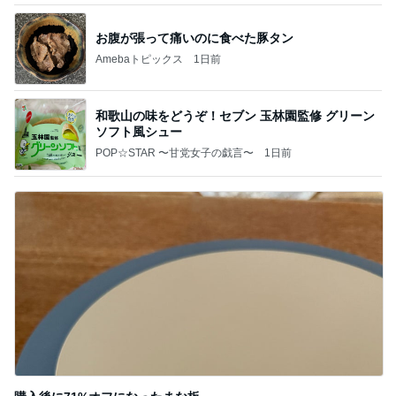
お腹が張って痛いのに食べた豚タン
Amebaトピックス
1日前
和歌山の味をどうぞ！セブン 玉林園監修 グリーン
ソフト風シュー
POP☆STAR 〜甘党女子の戯言〜
1日前