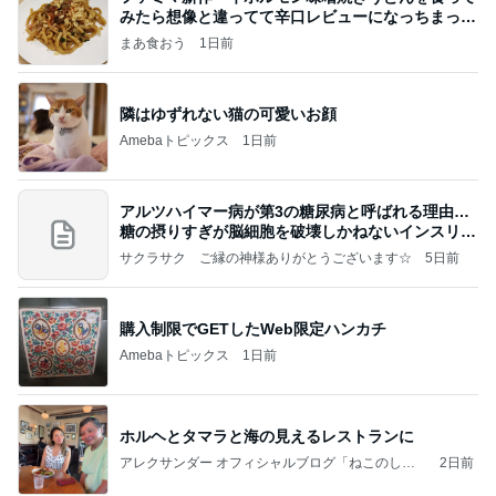
みたら想像と違ってて辛口レビューになっちまった
話
まあ食おう
1日前
隣はゆずれない猫の可愛いお顔
Amebaトピックス
1日前
アルツハイマー病が第3の糖尿病と呼ばれる理由…
糖の摂りすぎが脳細胞を破壊しかねないインスリン
の恐
サクラサク ご縁の神様ありがとうございます☆
5日前
購入制限でGETしたWeb限定ハンカチ
Amebaトピックス
1日前
ホルヘとタマラと海の見えるレストランに
アレクサンダー オフィシャルブログ「ねこのしっ
2日前
ぽ欲しいな」Powered by Ameba