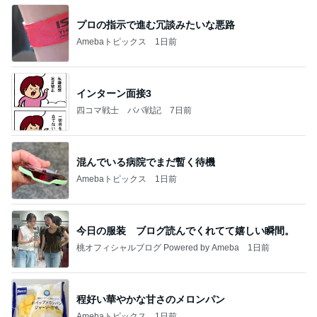
プロの指示で進む冗談みたいな悪路
Amebaトピックス
1日前
インターン面接3
四コマ戦士 パパ戦記
7日前
混んでいる病院でまだ暫く待機
Amebaトピックス
1日前
今日の服装 ブログ読んでくれてて嬉しい瞬間。
桃オフィシャルブログ Powered by Ameba
1日前
程好い華やかな甘さのメロンパン
Amebaトピックス
1日前