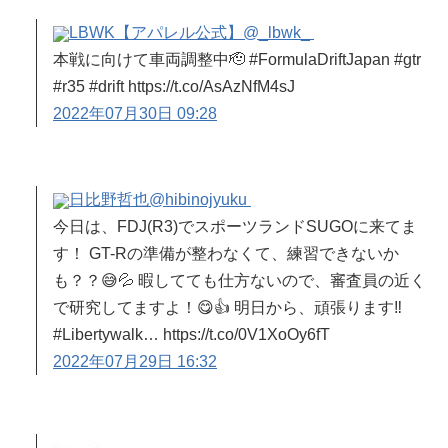
LBWK【アパレル公式】
@_lbwk_
本戦に向けて車両調整中🫡 #FormulaDriftJapan #gtr
#r35 #drift https://t.co/AsAzNfM4sJ
2022年07月30日 09:28
日比野哲也
@hibinojyuku
今日は、FDJ(R3)でスポーツランドSUGOに来てま
す！ GT-Rの準備が整わなくて、練習できないか
も？？😅💦 暇してても仕方ないので、審査員の近く
で研究してますよ！😋👍 明日から、頑張ります‼️
#Libertywalk… https://t.co/0V1XoOy6fT
2022年07月29日 16:32