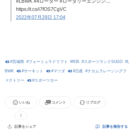
#LBWK #4ローター #ロータリーエンジン…
https://t.co/i7fOS7CgVC
2022年07月29日 17:04
#
宮城県
#
フォーミュラドリフト
#
R35
#
スポーツランドSUGO
#
L
BWK
#
サーキット
#
マツダ
#
日産
#
ナカムラレーシングフ
ァクトリー
#
スポーツカー
いいね
コメント
リブログ
1
記事を報告する
記事をシェア