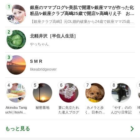
1
銀座のママブログ✨美肌で開運✨銀座ママが作った化
粧品✨銀座クラブ高嶋25歳で開店✨高嶋りえ子 お着
物でエルメス バーキン コーデ
【銀座クラブ高嶋】元OL婚約破棄から24歳で銀座ママ25歳でオーナーママ銀座 美肌で開運♡パワースポット巡り高嶋りえ子ブログ
2
北軽井沢［半住人生活］
やっちゃん
3
S M R
likeabridgeover
4
5
6
7
8
Akinobu Tanig
秘密基地
妻に先立たれ
カメラと歩
「やす」のの
uchi | Itoshima
た老人ブログ
く、日本の風
んびり日常記
Landscape Ph
景スナップ紀
otographer
行
もっと見る