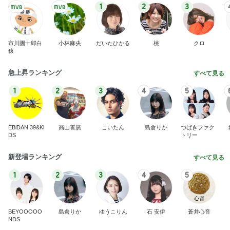
1
2
3
市川團十郎白
小林麻央
だいたひかる
桃
クロ
猿
急上昇ランキング
すべて見る
1
2
3
4
5
EBiDAN 39&Ki
高山善廣
こいたん
島倉りか
つばきファク
DS
トリー
新登場ランキング
すべて見る
1
2
3
4
5
BEYOOOOO
島倉りか
ゆうこりん
石 安伊
蒼井心音
NDS