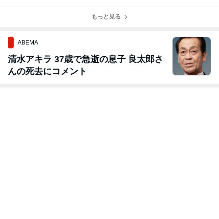
ミュラドリフト
ラドリフト2022
RF RX-８純正
奥伊吹】日産
RD6 決勝進出
富士スピードウ
オーディオBluet
R35GTR ４ロ
最終日！
ェイ挑むのは…
もっと見る
oot外部接続ユ
ーター！
ニット販売中
ABEMA
清水アキラ 37歳で急逝の息子 良太郎さ
んの死去にコメント