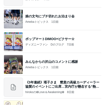
娘の文句にブチ切れたお泊まり会
Amebaトピックス
1日前
ポップマートDIMOO×ピクサー☆
ディズニーファン Dのブログ
7日前
みんなからの沢山のコメントに感謝
Amebaトピックス
1日前
《3年連続》瑶子さま 懇意の高級カーディーラー
協賛のイベントにご出席…宮内庁が懸念する“熱心
すぎ
hirokoの✿Love＆Awakening✿
8日前