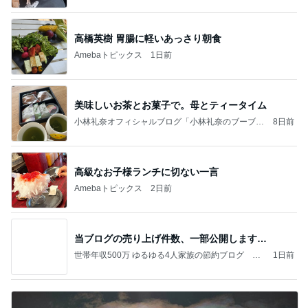
高橋英樹 胃腸に軽いあっさり朝食
Amebaトピックス
1日前
美味しいお茶とお菓子で。母とティータイム
小林礼奈オフィシャルブログ「小林礼奈のブーブー
8日前
ブログ」Powered by Ameba
高級なお子様ランチに切ない一言
Amebaトピックス
2日前
当ブログの売り上げ件数、一部公開します…
世帯年収500万 ゆるゆる4人家族の節約ブログ 〜
1日前
ケチ旦那と金銭感覚マヒ嫁の日々〜