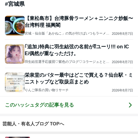
#
宮城県
【東松島市】台湾豚骨ラーメン＋ニンニク炒飯〜
台湾料理 福興閣
宮城・仙台版「あかねこ」の気が付けばいつもラーメ
2026年8月7日
ン・・・
｢追加｣特典に羽生結弦の名前が⁉️ユーリ!!! on IC
E/偶然が重なっただけ。
羽生結弦選手応援団♡紫色のブログ♡コラージュととも
2026年8月7日
に羽生選手の過去と未来を応援します(*^^*)よろしくお願
いします...♪*ﾟ
栄泉堂のバター最中はどこで買える？仙台駅・ミ
ニストップなど取扱店まとめ
りんご隊長の買い物リサーチ
2026年8月7日
このハッシュタグの記事を見る
芸能人・有名人ブログ TOPへ