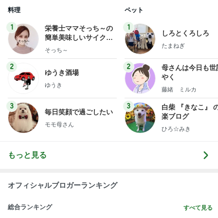
料理
ペット
1
1
栄養士ママそっち～の
しろとくろしろ
簡単美味しいサイクル
たまねぎ
献立
そっち～
2
2
母さんは今日も世
ゆうき酒場
やく
ゆうき
藤緒 ミルカ
3
3
白柴 『きなこ』 
毎日笑顔で過ごしたい
楽ブログ
モモ母さん
ひろ☆みき
もっと見る
オフィシャルブロガーランキング
総合ランキング
すべて見る