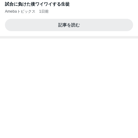
試合に負けた後ワイワイする生徒
Amebaトピックス
1日前
記事を読む
お弁当作りがラクになる3品同時調理
Amebaトピックス
1日前
病人アピールしてきたクソ義母
田舎のクソ義母vs都会育ちの嫁
2日前