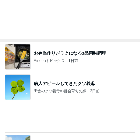
假屋崎省吾 別荘のくっきりな浅間山
Amebaトピックス
10時間前
強子の楽しい（？）ママ友トラブル【年長編】第10
1話
ウメブログ
5日前
オープンサンドがマジでおいしいパン
Amebaトピックス
1日前
能登揺れ、東北も⚠️夢見が増えて来ました❗️注意し
てください❗️
マリアオフィシャルブログ「ひむかの風にさそわれ
2日前
て」Powered by Ameba
嫁に喜んでもらえた100均の髪留め
Amebaトピックス
1日前