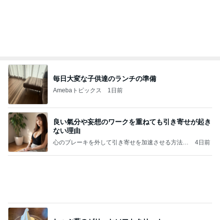
Amebaトピックス
1日前
㊗️喜びを分け合える未来❣️”【この混沌の理由】”⽇
本も⾦融リセットの準備をしてます ””
あいすくりーむ『めるころ』
5時間前
デニムに見えるガーゼのような生地
Amebaトピックス
1日前
クロとこいたんって何かあったの？
あいのりブログ
2日前
3つ100円の傷んだ桃の大当り
Amebaトピックス
1日前