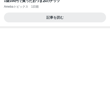
毎日大変な子供達のランチの準備
Amebaトピックス
1日前
良い氣分や妄想のワークを重ねても引き寄せが起き
ない理由
心のブレーキを外して引き寄せを加速させる方法：
4日前
引き寄せ研究所
しゃぶ葉のゼリーとソフトクリーム