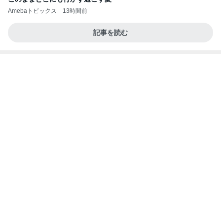
柏木由紀子 感動した手書きの手紙
Amebaトピックス
1日前
こんな時代が来るとは誰が予想できただろうか？
浮浪の走り者のブログ
2日前
株価が下がり買った外食の優待株