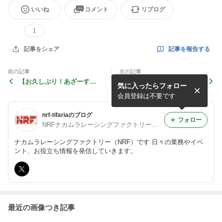
いいね
コメント
リブログ
1
記事を報告する
記事をシェア
前の記事
次の記事
【お久しぶり！あざーす
【五月連休も営業中！】ハー
気に入ったらフォロー
('◇')ゞ】おはぞーん！！M山
レーダビッドソンご購入！(^
さん来社！元気もらいました
^)/
会員登録は不要です
(#^.^#)
nrf-tifariaのブログ
フォロー
NRFナカムラレーシングファクトリー【公式】アカウント
ナカムラレーシングファクトリー（NRF）です 日々の業務やイベ
ント、お役立ち情報を発信していきます。
最近の画像つき記事