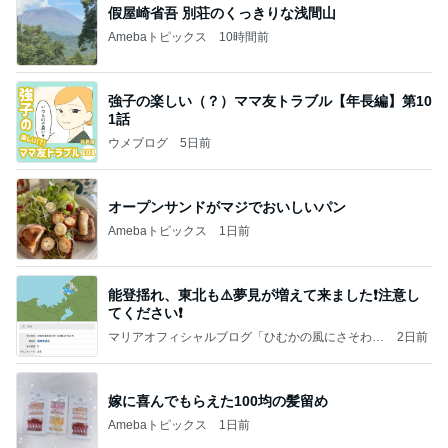
大当たり？！ディズニーストア夏祭り…何当た
る？！夏祭りくじに挑戦！！！
高校生Dヲタ Ꭰ-ᎮꭵꭹꭴのDisneyにっき！！✎ܚ
14日前