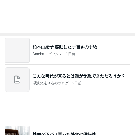
Amebaトピックス
1日前
【新記事】これができる女性を男は手放せない！究
極の恋愛テクニック
クノタチホオフィシャルブログ「恋学・性学研究
2日前
室」Powered by Ameba
心配性の妹のため早めに空港到着
Amebaトピックス
11時間前
朝のルーティン
渡辺美奈代オフィシャルブログ「Minayo Land」P
3日前
owered by Ameba
公演で折れて短くなった小指の爪
Amebaトピックス
1日前