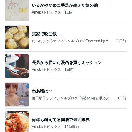
いるかやかめに手足が生えた娘の絵
Amebaトピックス
1日前
実家で晩ご飯
だいたひかるオフィシャルブログ Powered by Ame
1日前
ba
長男から届いた漫画を買うミッション
Amebaトピックス
1日前
わあ喉は‥
藤田朋子オフィシャルブログ「笑顔の種と眠る犬」
3日前
Powered by Ameba
何年も耐えてる同居で最近限界
Amebaトピックス
12時間前