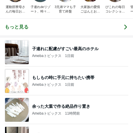
運動部寮母さ
子連れdeリゾ
3兄弟ママも子
大家族の愛情
ぴこれの毎日
んの毎日お弁
ート、時々キ
育て終盤
ごはんとお弁
コレクション
当☆毎日ごは
ャラ弁
当❤︎
♬.*ﾟ
ん☆
もっと見る
子連れに配慮がすごい最高のホテル
Amebaトピックス
1日前
もしもの時に手元に持ちたい携帯
Amebaトピックス
1日前
余った大葉で作る絶品作り置き
Amebaトピックス
11時間前