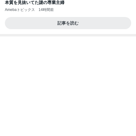
團十郎 癒しになった日本の自然
Amebaトピックス
1日前
よし、タイ行こ
与儀大介
1日前
ショックを受けたヴァンクリの閉店