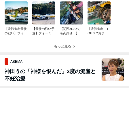
【決勝進出最後
【最後の戦い予
【関西8DAYで
【決勝進出！T
の戦い】フォー
選】フォーミュ
も高評価！】N
OP３２始まる
ミュラドリフト
ラドリフト2022
RF RX-８純正
奥伊吹】日産
RD6 決勝進出
富士スピードウ
オーディオBluet
R35GTR ４ロ
最終日！
ェイ挑むのは…
もっと見る
oot外部接続ユ
ーター！
ニット販売中
ABEMA
神田うの「神様を恨んだ」3度の流産と
不妊治療