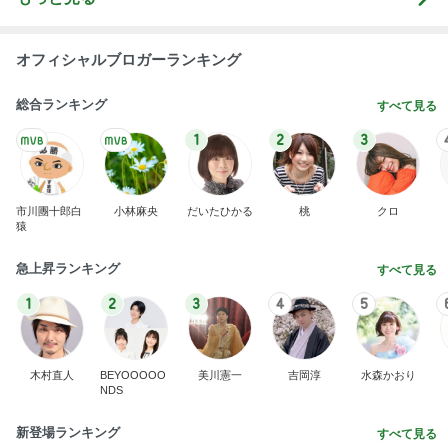
オフィシャルブロガーランキング
総合ランキング
すべて見る
1
2
3
市川團十郎白
小林麻央
だいたひかる
桃
クロ
猿
急上昇ランキング
すべて見る
1
2
3
4
5
木村直人
BEYOOOOO
美川憲一
吉岡淳
水森かおり
NDS
新登場ランキング
すべて見る