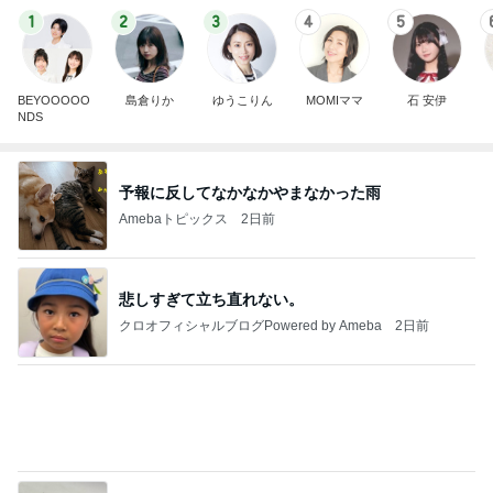
1
2
3
4
5
BEYOOOOO
島倉りか
ゆうこりん
MOMIママ
石 安伊
NDS
予報に反してなかなかやまなかった雨
Amebaトピックス
2日前
悲しすぎて立ち直れない。
クロオフィシャルブログPowered by Ameba
2日前