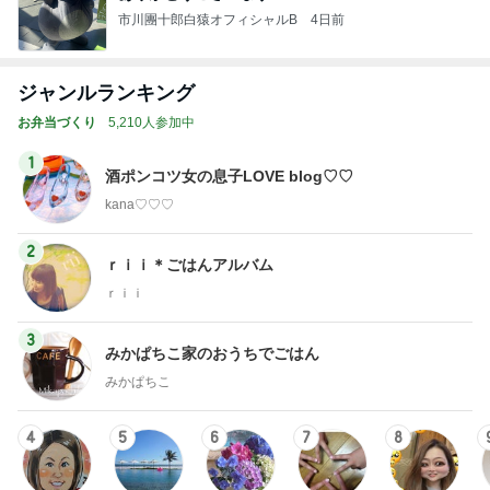
市川團十郎白猿オフィシャルB
4日前
ジャンルランキング
お弁当づくり
5,210人参加中
1
酒ポンコツ女の息子LOVE blog♡♡
kana♡♡♡
2
ｒｉｉ＊ごはんアルバム
ｒｉｉ
3
みかぱちこ家のおうちでごはん
みかぱちこ
4
5
6
7
8