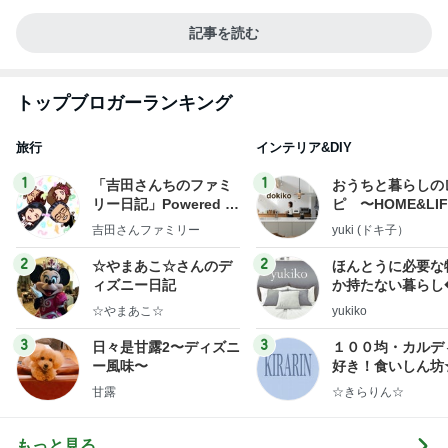
記事を読む
トップブロガーランキング
旅行
インテリア&DIY
1
1
「吉田さんちのファミ
おうちと暮らしの
リー日記」Powered b
ピ 〜HOME&LI
y Ameba 吉田さんファ
吉田さんファミリー
yuki (ドキ子）
ミリーオフィシャルブ
ログ
2
2
☆やまあこ☆さんのデ
ほんとうに必要な
ィズニー日記
か持たない暮らし
ep Life Simple
☆やまあこ☆
yukiko
ンテリアのきろく
3
3
日々是甘露2〜ディズニ
１００均・カルデ
ー風味〜
好き！食いしん坊
らりん☆のブログ
甘露
☆きらりん☆
もっと見る