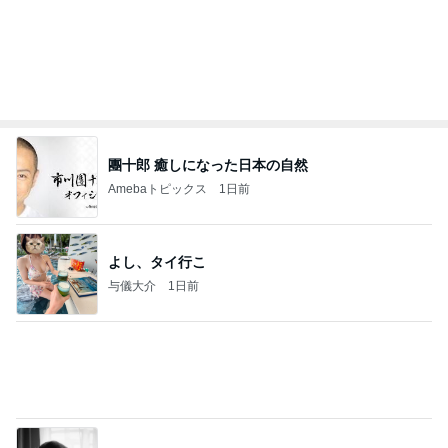
Amebaトピックス
1日前
日東駒専や産近甲龍は英語よりも国語の攻略が重視
される、のかもしれない。
Bank of Dreamの公営競技はどこへ行く
11日前
親と泊まるため奮発したスイートルーム
Amebaトピックス
1日前
【秩父鉄道】８/２～１１/３０開催 ガリガリ君が
秩父鉄道に遊びにやってくる！のご紹介です
秩父市議会議員 黒澤秀之 ブログ Powered by Ame
10日前
ba
1人予約でまさかの無断キャンセル
Amebaトピックス
1日前