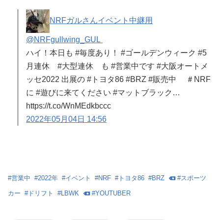
NRFガルさんイベント中継用
@NRFgullwing_GUL
ハイ！本日も #毎度あり！ #ゴールデンウィーク #5
月連休 #大型連休 も #営業中です #大阪オートメ
ッセ2022 出展の #トヨタ86 #BRZ #販売中 ＃NRF
に #遊びに来てください #マットブラック…
https://t.co/WnMEdkbccc
2022年05月04日 14:56
#
営業中
#
2022年
#
イベント
#
NRF
#
トヨタ86
#
BRZ
#
スポーツ
カー
#
ドリフト
#
LBWK
#
YOUTUBER