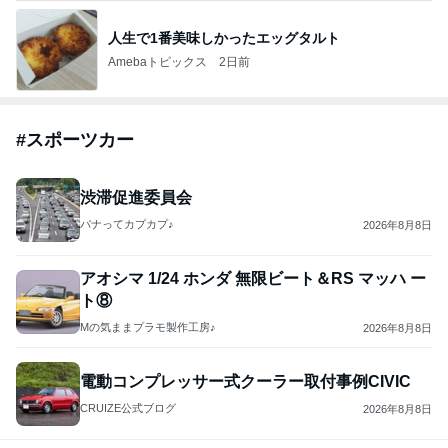
人生で1番美味しかったエッグタルト
Amebaトピックス
2日前
#
スポーツカー
渋滞促進委員会
バナってカプカプ♪
2026年8月8日
アオシマ 1/24 ホンダ 無限ビート＆RS マッハ ー
ト⑧
Mの気ままプラモ製作工房♪
2026年8月8日
電動コンプレッサー式クーラー取付事例CIVIC
CRUIZE公式ブログ
2026年8月8日