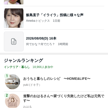
飯島直子「イライラ」投稿に様々な声
Amebaトピックス
1日前
2026/08/08(D) 16本
何でかな？何でだろ？
1時間前
ジャンルランキング
インテリア・暮らし
18,966人参加中
1
おうちと暮らしのレシピ 〜HOME&LIFE〜
yuki (ドキ子）
2
進撃のおはるさん〜家づくり失敗したけど私は元気で
す〜
おはる