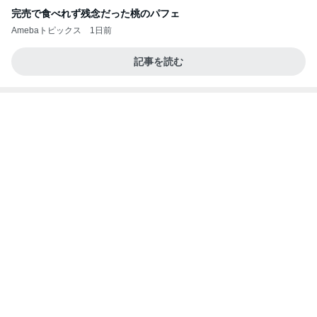
完売で食べれず残念だった桃のパフェ
Amebaトピックス
1日前
記事を読む
急遽決めた箱根と三嶋大社への旅行
Amebaトピックス
2日前
あいのりクロ 図々しい人って、こういう人？
勝手に考察
2日前
旦那の行動を疑ってしまう正直な気持ち
Amebaトピックス
2日前