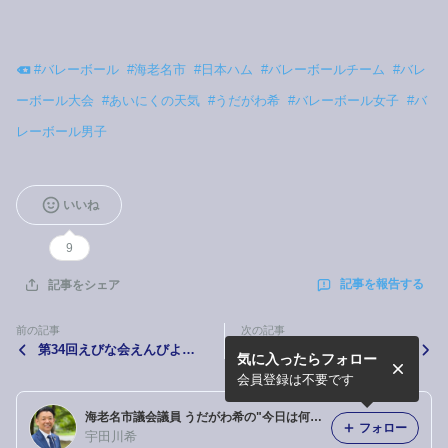
#
バレーボール
#
海老名市
#
日本ハム
#
バレーボールチーム
#
バレ
ーボール大会
#
あいにくの天気
#
うだがわ希
#
バレーボール女子
#
バ
レーボール男子
いいね
9
記事を報告する
記事をシェア
前の記事
次の記事
第34回えびな会えんびより
自衛隊入隊入校予定者激励会
気に入ったらフォロー
会場開催
会員登録は不要です
海老名市議会議員 うだがわ希の"今日は何してる"
フォロー
宇田川希