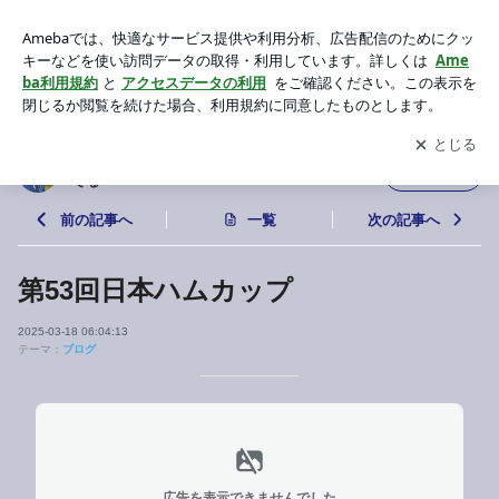
第53回日本ハムカップ | 海老名市議会議員 うだがわ希の"今日
は何してる"
アプリをダウンロードして
ブログの更新通知
を受け取りまし
開く
ょう。
海老名市議会議員 うだがわ希の"今日は何し
フォロー
てる"
前の記事へ
一覧
次の記事へ
第53回日本ハムカップ
2025-03-18 06:04:13
テーマ：
ブログ
広告を表示できませんでした