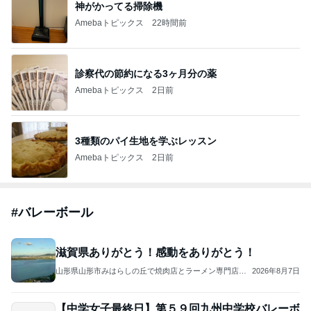
神がかってる掃除機
Amebaトピックス
22時間前
診察代の節約になる3ヶ月分の薬
Amebaトピックス
2日前
3種類のパイ生地を学ぶレッスン
Amebaトピックス
2日前
#
バレーボール
滋賀県ありがとう！感動をありがとう！
山形県山形市みはらしの丘で焼肉店とラーメン専門店の2
2026年8月7日
店舗を経営している店主のブログです
【中学女子最終日】第５９回九州中学校バレーボ