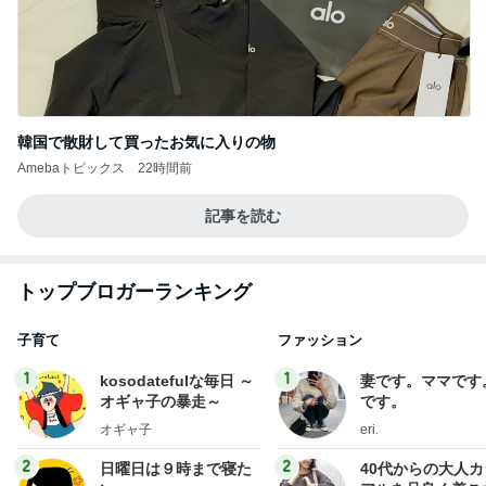
韓国で散財して買ったお気に入りの物
Amebaトピックス
22時間前
記事を読む
トップブロガーランキング
子育て
ファッション
1
1
kosodatefulな毎日 ～
妻です。ママです
オギャ子の暴走～
です。
オギャ子
eri.
2
2
日曜日は９時まで寝た
40代からの大人