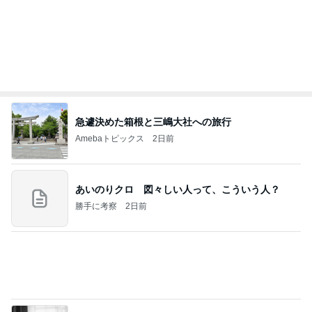
《3年連続》瑶子さま 懇意の高級カーディーラー
協賛のイベントにご出席…宮内庁が懸念する“熱心
すぎ
hirokoの✿Love＆Awakening✿
8日前
堀ちえみ 朝早いため眠い様子
Amebaトピックス
2日前
夢見さんから 揺れが激しく注意していましょう❗️
マリアオフィシャルブログ「ひむかの風にさそわれ
8日前
て」Powered by Ameba
長女の診断名で学校へ連絡した夫
Amebaトピックス
1日前
ポップマートDIMOO×ピクサー☆
ディズニーファン Dのブログ
7日前