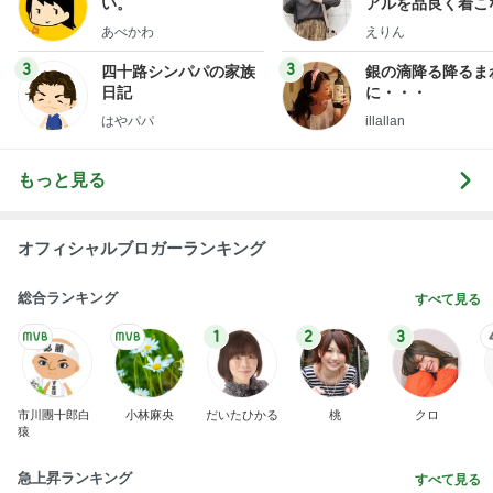
い。
アルを品良く着こ
ファッションブロ
あべかわ
えりん
3
3
四十路シンパパの家族
銀の滴降る降るま
日記
に・・・
はやパパ
illallan
もっと見る
オフィシャルブロガーランキング
総合ランキング
すべて見る
1
2
3
市川團十郎白
小林麻央
だいたひかる
桃
クロ
猿
急上昇ランキング
すべて見る