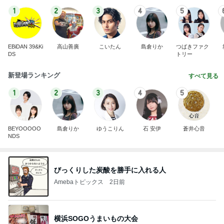
1
2
3
4
5
EBiDAN 39&Ki
高山善廣
こいたん
島倉りか
つばきファク
DS
トリー
新登場ランキング
すべて見る
1
2
3
4
5
BEYOOOOO
島倉りか
ゆうこりん
石 安伊
蒼井心音
NDS
びっくりした炭酸を勝手に入れる人
Amebaトピックス
2日前
横浜SOGOうまいもの大会