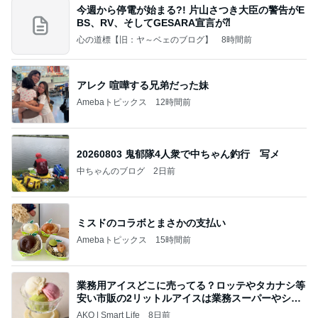
今週から停電が始まる?! 片山さつき大臣の警告がE
BS、RV、そしてGESARA宣言が⁈
心の道標【旧：ヤ～ベェのブログ】
8時間前
アレク 喧嘩する兄弟だった妹
Amebaトピックス
12時間前
20260803 鬼郁隊4人衆で中ちゃん釣行 写メ
中ちゃんのブログ
2日前
ミスドのコラボとまさかの支払い
Amebaトピックス
15時間前
業務用アイスどこに売ってる？ロッテやタカナシ等
安い市販の2リットルアイスは業務スーパーやシャ
トレ
AKO | Smart Life
8日前