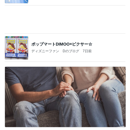
当ブログの売り上げ件数、一部公開します…
世帯年収500万 ゆるゆる4人家族の節約ブログ 〜
1日前
ケチ旦那と金銭感覚マヒ嫁の日々〜
ミスドで感無量のファンシードーナツ
Amebaトピックス
23時間前
クロとこいたんって何かあったの？
あいのりブログ
1日前
気付けば心ゆくまで食べたお菓子
Amebaトピックス
2日前
美味しいお茶とお菓子で。母とティータイム