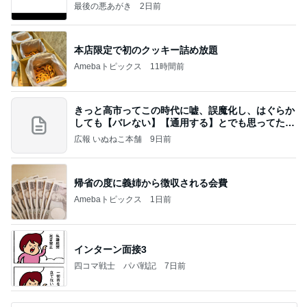
最後の悪あがき
2日前
本店限定で初のクッキー詰め放題
Amebaトピックス
11時間前
きっと高市ってこの時代に嘘、誤魔化し、はぐらか
しても【バレない】【通用する】とでも思ってたん
だろ
広報 いぬねこ本舗
9日前
帰省の度に義姉から徴収される会費
Amebaトピックス
1日前
インターン面接3
四コマ戦士 パパ戦記
7日前