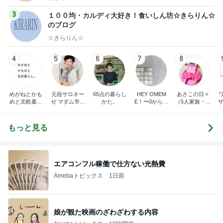
3
１００均・カルディ大好き！食いしん坊☆きらりん☆
のブログ
☆きらりん☆
4
5
6
7
8
めがねとかも
元祖サロネー
65点の暮らし
HEY OMEM
あさこの日々
めと北欧暮ら
ゼ マダム市川
かた。
E！〜0からの
（5人家族・投
ザ
し
のほのぼのブ
家づくり〜
資・家計簿・
納
ログ
雑貨）
もっと見る
エアコンフル稼働で仕方ない光熱費
Amebaトピックス
1日前
娘が観た映画のざわざわする内容