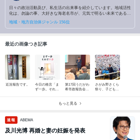
日々の政治活動及び、私生活の出来事を紹介しています。地域活性
化は、勿論の事、大好きな海老名市が、元気で明るい未来である為
に、全力で取り組んでおります。若い世代の政治不信を拭いさり、
地域・地方自治体ジャンル 156位
共生し、関心を持って頂けるよう励んで参ります。
最近の画像つき記事
近況報告です。
今日の格言「ま
第17回うだがわ
さがみ野さくら
ず一歩。それで
希市政報告会開
祭り、子ども食
十分」
催しました。
堂へ
もっと見る
速報
ABEMA
及川光博 再婚と妻の妊娠を発表