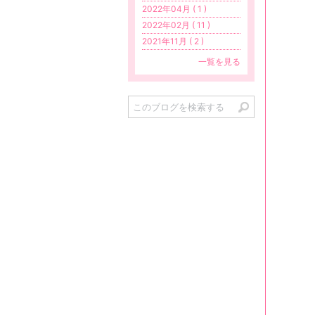
2022年04月 ( 1 )
2022年02月 ( 11 )
2021年11月 ( 2 )
一覧を見る