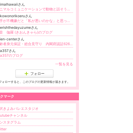
imalhawaiiさん
アニマルコミュニケーションで動物と話そう！ ハワイ在住アニマルコミュニケーターShiori
akowonorikoeruさん
相手が不機嫌だと「私が悪いのかな」と思っていた
herishthedayuzumeさん
音 伽羅 (きおんきゃら)のブログ
ien-centerさん
高齢者身元保証・総合見守り 内閣府認証626号、いきいきいきつながる会
ara357さん
ara357のブログ
一覧を見る
フォロー
フォローすると、このブログの更新情報が届きます。
クマーク
沢きよみバレエスタジオ
outubeチャンネル
ンスタグラム
itter