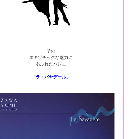
その
エキゾチックな魅力に
あふれたバレエ
「ラ・バヤデール」