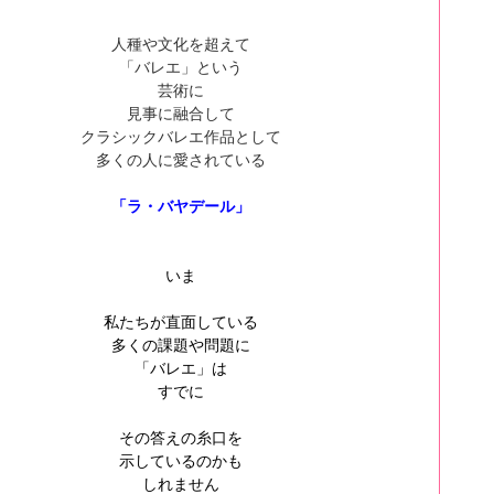
人種や文化を超えて
「バレエ」という
芸術に
見事に融合して
クラシックバレエ作品として
多くの人に愛されている
「ラ・バヤデール」
いま
私たちが直面している
多くの課題や問題に
「バレエ」は
すでに
その答えの糸口を
示しているのかも
しれません