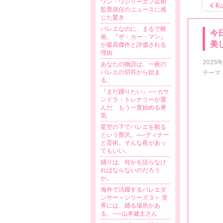
ワン・ワシリーエフ芸術
私
監督就任のニュースに感
じた驚き
バレエなのに、まるで映
今
画。『ザ・カー・マン』
美
が最高傑作と評価される
理由
2025
あなたの物語は、一枚の
バレエの切符から始ま
テーマ
る。
『まだ踊りたい』──カサ
ンドラ・トレナリーが選
んだ、もう一度始める勇
気
星空の下でバレエを観る
という贅沢。──ディナー
と芸術。そんな夜があっ
てもいい。
踊りは、何かを語らなけ
ればならないのだろう
か。
海外で活躍するバレエダ
ンサー＜シリーズ３＞ 世
界には、踊る場所があ
る。──山本健太さん