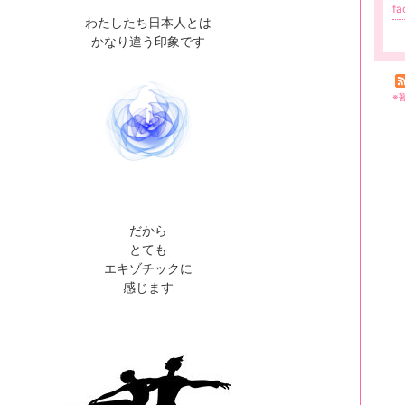
fa
わたしたち日本人とは
かなり違う印象です
※
だから
とても
エキゾチックに
感じます