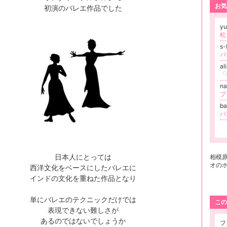
お気
初演のバレエ作品でした
y
s-
バ
al
「
n
プ
ba
バ
日本人にとっては
相模
オの
西洋文化をベースにしたバレエに
インドの文化を重ねた作品となり
単にバレエのテクニックだけでは
この
表現できない難しさが
あるのではないでしょうか
フ