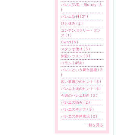
バレエDVD.・Blu-ray ( 8
)
バレエ新刊 ( 21 )
ひと休み ( 2 )
コンテンポラリー・ダン
ス ( 1 )
Ownd ( 5 )
スタジオ便り ( 5 )
体験レッスン ( 3 )
コラム ( 454 )
バレエという舞台芸術 ( 2
)
習い事選びのヒント ( 3 )
バレエ上達のヒント ( 6 )
今週のバレエ動向 ( 0 )
バレエの悩み ( 2 )
バレエの考え方 ( 3 )
バレエの身体表現 ( 2 )
一覧を見る