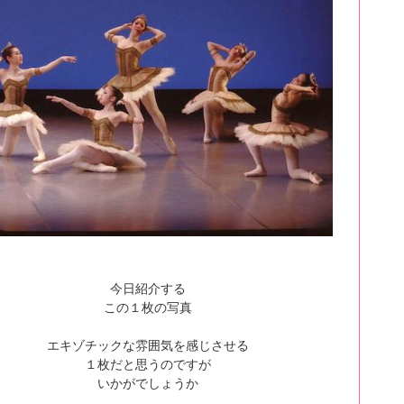
今日紹介する
この１枚の写真
エキゾチックな雰囲気を感じさせる
１枚だと思うのですが
いかがでしょうか