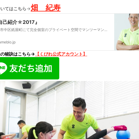
畑 紀寿
ついてはこちら
→
自己紹介☆2017』
広島市中区紙屋町にて完全個室のプライベート空間でマンツーマントレーニングを営むパーソナルトレーナーの畑紀寿ですvol.1516皆様、こんにちは毎日ブログを書い…
ameblo.jp
れの秘訣はこちら→
【くびれ公式アカウント】