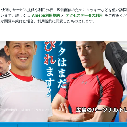
た入院中の母
芸能人ブログ
人気ブログ
新規登録
ロ
のパーソナルトレーニングくびれ美人代表 畑紀寿
指導を4年継続し、独自の〈くびれメソッド〉を開発。