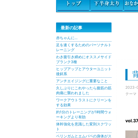
最新の記事
赤ちゃんに…
足を速くするためのパーソナルト
レーニング
わき腹引き締めにオススメサイド
プランク3種
ヒップアップとアウターユニット
後斜系
アンチエイジングに重要なこと
2023-0
久しぶりにこれやったら腹筋の筋
肉痛に襲われました
テーマ
ワークアウトラストにクリーンを
する効果
約1分のトレーニングが1時間ウォ
ーキングより有効
vol.3
体幹強化を意識した変則スクワッ
ト
ベリンガムとエムバペの身体がス