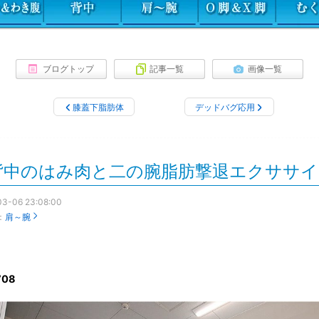
ブログトップ
記事一覧
画像一覧
膝蓋下脂肪体
デッドバグ応用
背中のはみ肉と二の腕脂肪撃退エクササイ
3-06 23:08:00
：
肩～腕
708