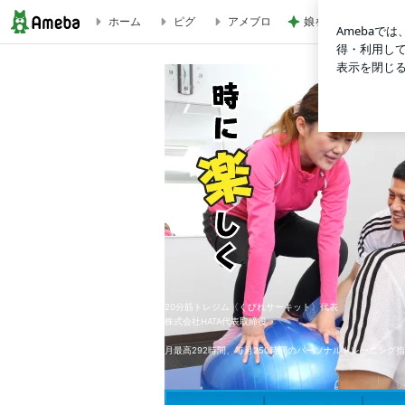
ホーム
ピグ
アメブロ
娘を掃除の人と答え
背中のはみ肉と二の腕脂肪撃退エクササイズ | 南青山&広島
20分筋トレジム〈くびれサーキット〉代表
株式会社HATA代表取締役
月最高292時間、毎月250時間のパーソナルトレーニング