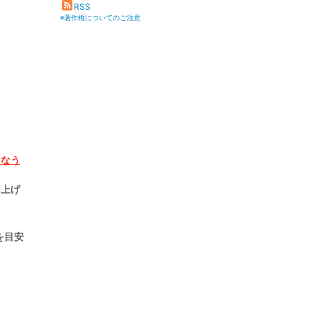
RSS
※著作権についてのご注意
こなう
を上げ
を目安