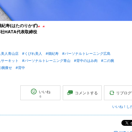
畑
紀寿(はたのりかず)
社HATA代表取締役
れ美人青山店
#くびれ美人
#畑紀寿
#パーソナルトレーニング広島
れサーキット
#パーソナルトレーニング青山
#背中のはみ肉
#二の腕
の腕痩せ
#背中
いいね
リブログ
コメントする
6
いいね！し