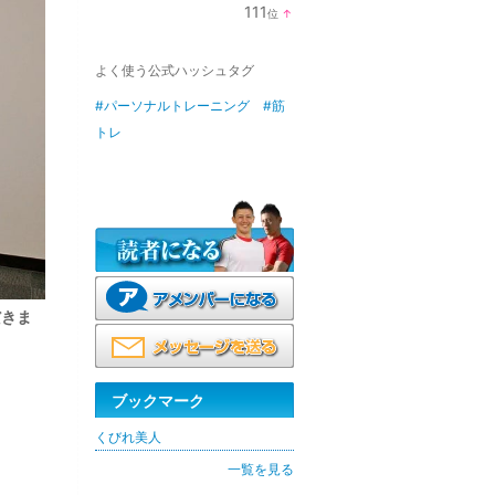
ン
111
位
↑
キ
ラ
ン
ン
グ
キ
上
よく使う公式ハッシュタグ
ン
昇
グ
上
#パーソナルトレーニング
#筋
昇
トレ
だきま
ブックマーク
くびれ美人
一覧を見る