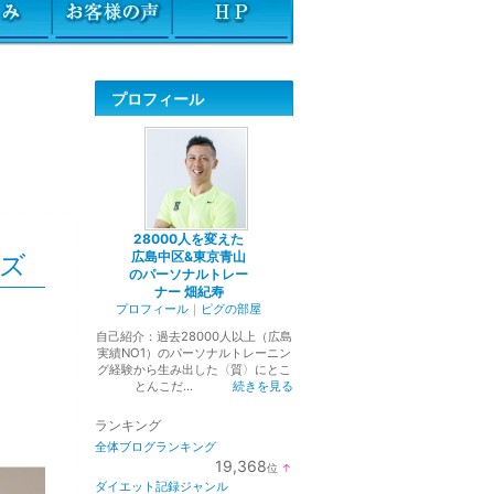
プロフィール
28000人を変えた
広島中区&東京青山
ズ
のパーソナルトレー
ナー 畑紀寿
プロフィール
｜
ピグの部屋
自己紹介：過去28000人以上（広島
実績NO1）のパーソナルトレーニン
グ経験から生み出した〈質〉にとこ
とんこだ...
続きを見る
ランキング
全体ブログランキング
19,368
位
↑
ラ
ダイエット記録ジャンル