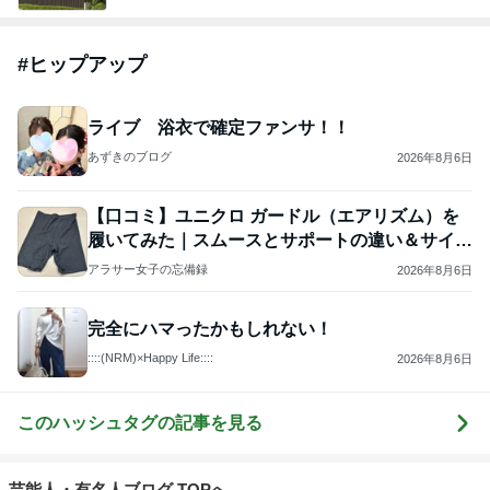
#
ヒップアップ
ライブ 浴衣で確定ファンサ！！
あずきのブログ
2026年8月6日
【口コミ】ユニクロ ガードル（エアリズム）を
履いてみた｜スムースとサポートの違い＆サイズ
選び
アラサー女子の忘備録
2026年8月6日
完全にハマったかもしれない！
::::(NRM)×Happy Life::::
2026年8月6日
このハッシュタグの記事を見る
芸能人・有名人ブログ TOPへ