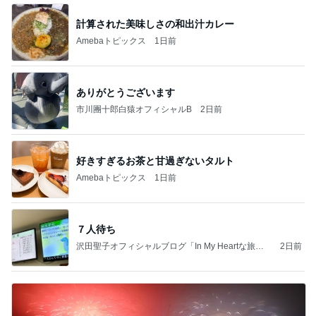
計算された美味しさの和出汁カレー
Amebaトピックス
1日前
ありがとうございます
市川團十郎白猿オフィシャルB
2日前
好きすぎるお茶と甘過ぎないタルト
Amebaトピックス
1日前
７人待ち
沢田聖子オフィシャルブログ「In My Heartな旅日
2日前
記」by Ameba