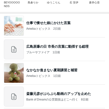
BEYOOOOO
島倉りか
ゆうこりん
石 安伊
蒼井心音
NDS
仕事で痩せた娘にかけた言葉
Amebaトピックス
2日前
広島原爆の日 市長の言葉に動揺する総理
ブルーサファイア
1日前
なかなか進まない夏期講習と補習
Amebaトピックス
1日前
斎藤元彦がぶらぶら動画のアップを止めた
Bank of Dreamの公営競技はどこへ行く
8日前