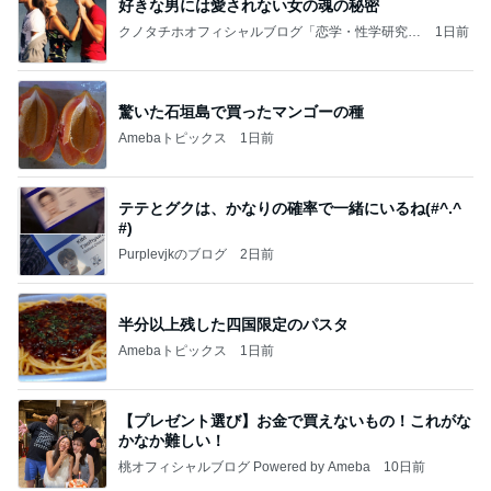
好きな男には愛されない女の魂の秘密
クノタチホオフィシャルブログ「恋学・性学研究
1日前
室」Powered by Ameba
驚いた石垣島で買ったマンゴーの種
Amebaトピックス
1日前
テテとグクは、かなりの確率で一緒にいるね(#^.^
#)
Purplevjkのブログ
2日前
半分以上残した四国限定のパスタ
Amebaトピックス
1日前
【プレゼント選び】お金で買えないもの！これがな
かなか難しい！
桃オフィシャルブログ Powered by Ameba
10日前