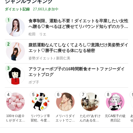
ジャンルランキング
ダイエット記録
27,663人参加中
1
食事制限、運動も不要！ダイエットを卒業したい女性
へ贈る♡食べるほど痩せてリバウンド知らずのカラダ
を手に入れる！
松田 リエ
2
腹筋運動なんてしなくてよろし♡意識だけ美姿勢ダイ
エット♡勝手に痩せる体になる秘密
姿勢ダイエット♪ 新田仁美
3
アラフォーボブ子の16時間断食オートファジーダイ
エットブログ
ボブ子
4
5
6
7
8
100キロ超Ｏ
リバウンド常
メリハリダイ
たむの“あすけ
元CA桜子の徒
Ｌがダイエッ
習犯、今度こ
エットでご自
んのある生活♪
然日記
トで-50キロ以
そ本気（たぶ
愛ライフ♡
カフェでブラ
上達成したBef
ん）
ンチ”低身長3