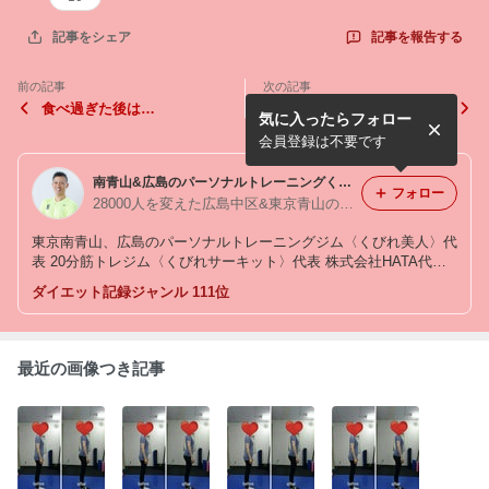
記事を報告する
記事をシェア
前の記事
次の記事
食べ過ぎた後は…
レッツチャレンジ！
気に入ったらフォロー
会員登録は不要です
南青山&広島のパーソナルトレーニングくびれ美人代表 畑紀寿
フォロー
28000人を変えた広島中区&東京青山のパーソナルトレーナー 畑紀寿
東京南青山、広島のパーソナルトレーニングジム〈くびれ美人〉代
表 20分筋トレジム〈くびれサーキット〉代表 株式会社HATA代表
取締役 月最高292時間、毎月250時間のパーソナルトレーニング指
ダイエット記録ジャンル 111位
導を4年継続し、独自の〈くびれメソッド〉を開発。
最近の画像つき記事