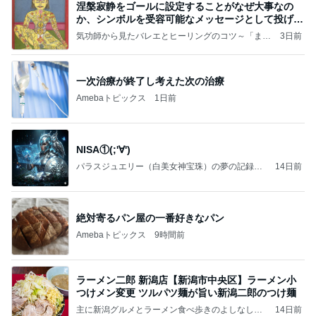
涅槃寂静をゴールに設定することがなぜ大事なの
か、シンボルを受容可能なメッセージとして投げる
ことが
気功師から見たバレエとヒーリングのコツ～「まと
3日前
いのば」ブログ
一次治療が終了し考えた次の治療
Amebaトピックス
1日前
NISA①(;'∀')
パラスジュエリー（白美女神宝珠）の夢の記録
14日前
（続編）
絶対寄るパン屋の一番好きなパン
Amebaトピックス
9時間前
ラーメン二郎 新潟店【新潟市中央区】ラーメン小
つけメン変更 ツルパツ麺が旨い新潟二郎のつけ麺
主に新潟グルメとラーメン食べ歩きのよしなしご
14日前