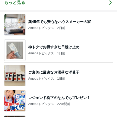
ore After【雑
年で-15kg！で
ブ
もっと見る
な日々の暮ら
も冬は、5kg
し】
増し⁇-たむと
チョンとモー
ル(と、ぬ
い？)時間
築45年でも安心なハウスメーカーの家
Amebaトピックス
2日前
神トクでお得すぎた日焼け止め
Amebaトピックス
1日前
ご褒美に最適なお洒落な洋菓子
Amebaトピックス
1日前
レジェンド松下のなんでもプレゼン！
Amebaトピックス
22時間前