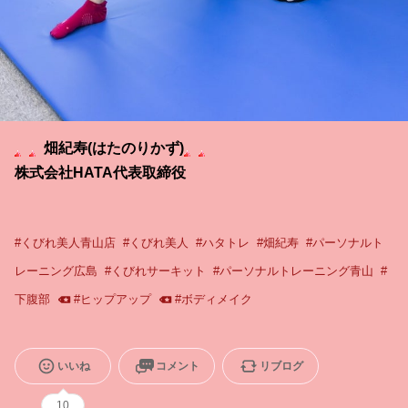
畑紀寿(はたのりかず)
株式会社HATA代表取締役
#
くびれ美人青山店
#
くびれ美人
#
ハタトレ
#
畑紀寿
#
パーソナルト
レーニング広島
#
くびれサーキット
#
パーソナルトレーニング青山
#
下腹部
#
ヒップアップ
#
ボディメイク
いいね
コメント
リブログ
10