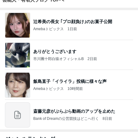
辻希美の長女 ｢プロ顔負け｣のお菓子公開
Amebaトピックス
1日前
ありがとうございます
市川團十郎白猿オフィシャルB
2日前
飯島直子「イライラ」投稿に様々な声
Amebaトピックス
10時間前
斎藤元彦がぶらぶら動画のアップを止めた
Bank of Dreamの公営競技はどこへ行く
8日前