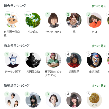
総合ランキング
すべて見る
1
2
3
市川團十郎白
小林麻央
だいたひかる
桃
クロ
猿
急上昇ランキング
すべて見る
1
2
3
4
5
デーモン閣下
片岡愛之助
林下清志(ビッ
沢田聖子
金沢克彦
グダディ)
新登場ランキング
すべて見る
1
2
3
4
5