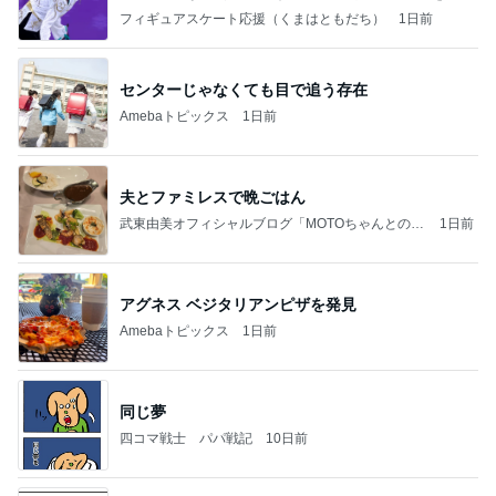
なす
フィギュアスケート応援（くまはともだち）
1日前
センターじゃなくても目で追う存在
Amebaトピックス
1日前
夫とファミレスで晩ごはん
武東由美オフィシャルブログ「MOTOちゃんとのは
1日前
っぴぃな毎日」Powered by Ameba
アグネス ベジタリアンピザを発見
Amebaトピックス
1日前
同じ夢
四コマ戦士 パパ戦記
10日前