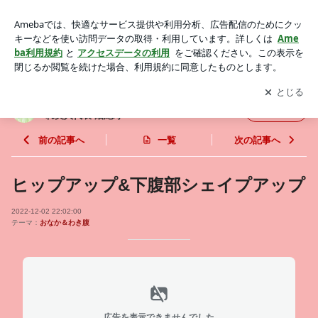
ヒップアップ&下腹部シェイプアップ | 南青山&広島のパーソ
ナルトレーニングくびれ美人代表 畑紀寿
アプリをダウンロードして
ブログの更新通知
を受け取りまし
開く
ょう。
南青山&広島のパーソナルトレーニングくび
フォロー
れ美人代表 畑紀寿
前の記事へ
一覧
次の記事へ
ヒップアップ&下腹部シェイプアップ
2022-12-02 22:02:00
テーマ：
おなか＆わき腹
広告を表示できませんでした