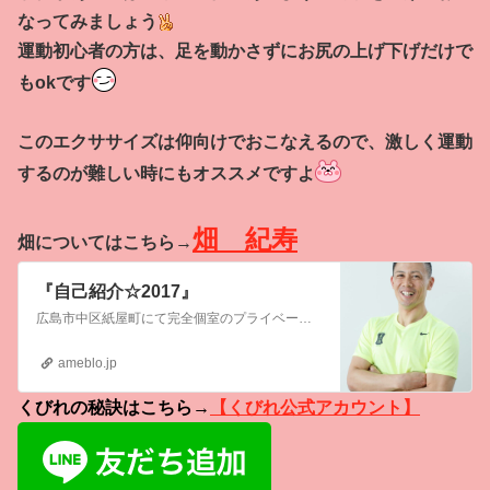
なってみましょう
運動初心者の方は、足を動かさずにお尻の上げ下げだけで
もokです
このエクササイズは仰向けでおこなえるので、激しく運動
するのが難しい時にもオススメですよ
畑 紀寿
畑についてはこちら
→
『自己紹介☆2017』
広島市中区紙屋町にて完全個室のプライベート空間でマンツーマントレーニングを営むパーソナルトレーナーの畑紀寿ですvol.1516皆様、こんにちは毎日ブログを書い…
ameblo.jp
くびれの秘訣はこちら→
【くびれ公式アカウント】