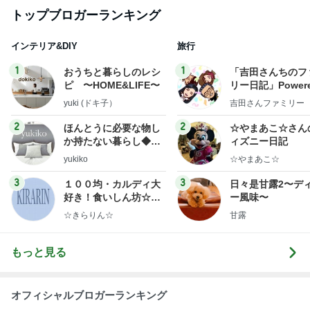
トップブロガーランキング
インテリア&DIY
旅行
1
1
おうちと暮らしのレシ
「吉田さんちのフ
ピ 〜HOME&LIFE〜
リー日記」Powere
y Ameba 吉田さ
yuki (ドキ子）
吉田さんファミリー
ミリーオフィシャ
ログ
2
2
ほんとうに必要な物し
☆やまあこ☆さん
か持たない暮らし◆Ke
ィズニー日記
ep Life Simple◆〜イ
yukiko
☆やまあこ☆
ンテリアのきろく〜
3
3
１００均・カルディ大
日々是甘露2〜デ
好き！食いしん坊☆き
ー風味〜
らりん☆のブログ
☆きらりん☆
甘露
もっと見る
オフィシャルブロガーランキング