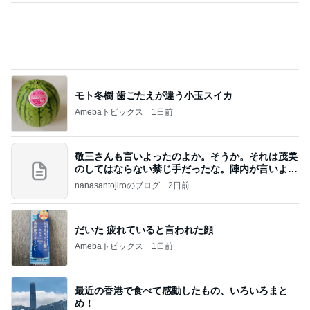
渡辺美奈代 愛用のオールインワン
Amebaトピックス
1日前
アンジャ児嶋さん相葉ちゃんと食事で紹介された仲
のいい後輩にコイツとは仲よく出来ないと思った
喋り場ならぬ語り場(仮)
10日前