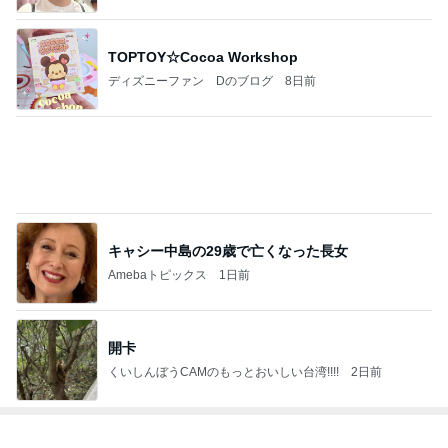
2
毎日晩酌とダーリンご飯
いっくみぃ
3
♡今夜もお腹いっぱい酔っ払い！ブログ♡
ayanonono0704
4
5
6
7
8
ひねくれ主婦
酒飲み夫婦の
食べて飲んで
パン好き５０
酔い人「空太
ふーさんの晩
おうちご飯
酔っ払って♡
代♡私の身の
郎」の日本酒
酌、そして独
丈に合った暮
探検
り言・・・
らし
もっと見る