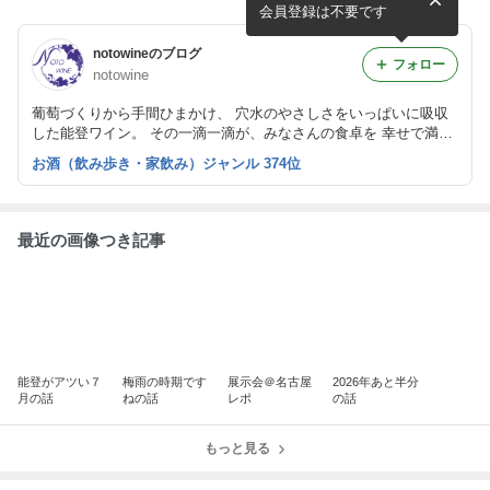
会員登録は不要です
notowineのブログ
フォロー
notowine
葡萄づくりから手間ひまかけ、 穴水のやさしさをいっぱいに吸収
した能登ワイン。 その一滴一滴が、みなさんの食卓を 幸せで満た
しますように。
お酒（飲み歩き・家飲み）ジャンル 374位
最近の画像つき記事
能登がアツい７
梅雨の時期です
展示会＠名古屋
2026年あと半分
月の話
ねの話
レポ
の話
もっと見る