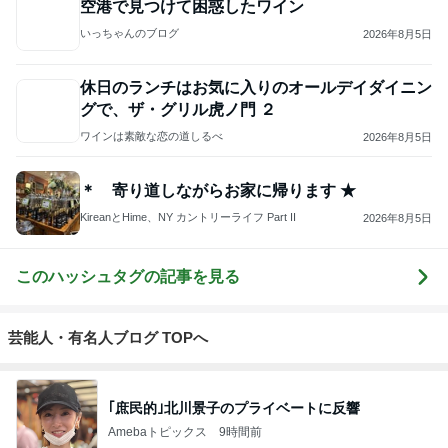
TOPTOY☆Cocoa Workshop
ディズニーファン Dのブログ
8日前
キャシー中島の29歳で亡くなった長女
Amebaトピックス
1日前
開卡
くいしんぼうCAMのもっとおいしい台湾!!!!
2日前
ジャンルランキング
お酒（飲み歩き・家飲み）
3,194人参加中
1
〜人生を愉しむ。とにかく呑みたい大阪の女。
ノンベー。