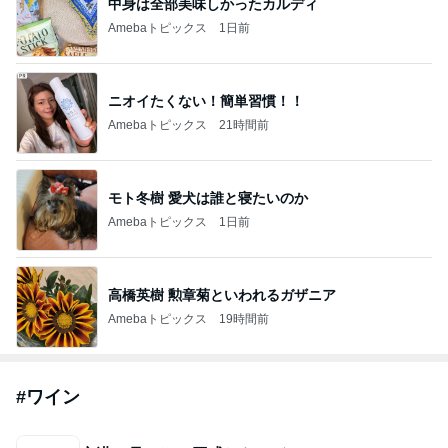
いっちゃんのブログ
2026年8月5日
休日のランチはお気に入りのオールデイダイニン
グで、ザ・グリル虎ノ門 ２
ワインは素敵な恋の道しるべ
2026年8月5日
＊ 寄り道しながらお家に帰ります ★
KireanとHime、NY カントリーライフ Part II
2026年8月5日
このハッシュタグの記事を見る
芸能人・有名人ブログ TOPへ
｢庶民的｣北川景子のプライベートに反響
Amebaトピックス
9時間前