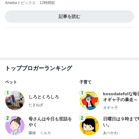
体調不良の夫が始めた小麦粉禁止
Amebaトピックス
1日前
8月2日放送のTBS「週刊さんまとマツコ」先週に引
き続き出演します♪
植草美幸オフィシャルブログ Powered by Ameba
5日前