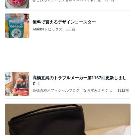
炎上した作品の方が罪深い理由
Amebaトピックス
1日前
8月6日「めざましテレビ」林佑香さん着用のウィル
セレクションの小花刺繍タックスリーブカーディガ
ン
れなのブログ
13時間前
韓国ノースフェイスでメンズ土産探し
Amebaトピックス
1日前
相続税を、払えないで、売りに出されて不動産は、
外国のお金持ちに買われているそうです。やばいで
すよ
ht9299yzf祈りのブログ
5日前
母も驚いた正夢になった光景
Amebaトピックス
1日前