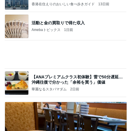
今売れてる人気のドリンクとお菓子
Amebaトピックス
1日前
何故トランプ大統領が日本円を支援するのかと聞か
れた時の答え
nokoarikonのブログ
2日前
チーズがガツンと感じるオムライス
Amebaトピックス
2日前
話題のスイカ丸ごとアイス♡
さとみるくのロサンゼルス⇔ハワイ夢日記
7日前
無料で貰えるデザインコースター
Amebaトピックス
1日前