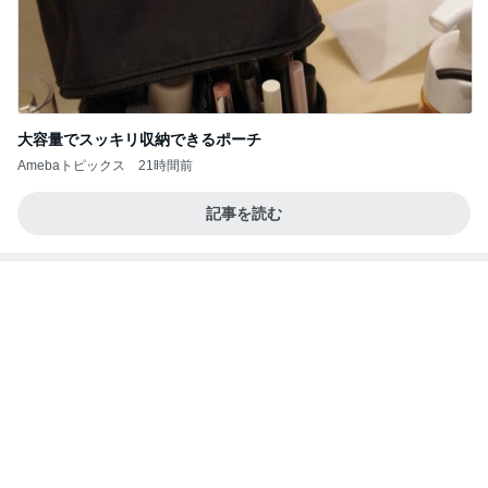
ポッキー以来の・・・初ビーナス♪
ＳＲ♡ＬＯＶＥＲの・・・キックでＧＯ♪
11日前