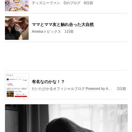
モト冬樹 歯ごたえが違う小玉スイカ
Amebaトピックス
1日前
敬三さんも言いよったのよか。そうか。それは茂美
のしてはならない禁じ手だったな。陣内が言いよる
のよ
nanasantojiroのブログ
2日前
だいた 疲れていると言われた顔
Amebaトピックス
1日前
最近の香港で食べて感動したもの、いろいろまと
め！
香港在住えりのおいしい食べ歩きガイド
13日前
活動と金の買取りで得た収入
Amebaトピックス
1日前