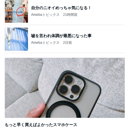
1
2
3
4
5
BEYOOOOO
ゆうこりん
島倉りか
石 安伊
蒼井心音
NDS