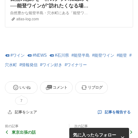
──能登ワインが“訪れたくなる場
所”へ - Atlas Log 〜旅で描く、自分
自然豊かな能登半島・穴水町にある「能登ワイン」。ブドウ栽培から醸造、販売までを一貫して行い、能登の風土をワイン
だけの地図。〜
atlas-log.com
#
ワイン
#
NEWS
#
石川県
#
能登半島
#
能登ワイン
#
能登
#
穴水町
#
情報発信
#
ワイン好き
#
ワイナリー
いいね
コメント
リブログ
7
記事を報告する
記事をシェア
前の記事
次の記事
東京出張の話
※配送についてのお知らせ※
気に入ったらフォロー