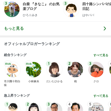
水族館がトラウマの彼の恋の瞬間
Amebaトピックス
1日前
開卡
くいしんぼうCAMのもっとおいしい台湾!!!!
2日前
假屋崎省吾 花教室生徒の傑作
Amebaトピックス
1日前
TOPTOY☆Cocoa Workshop
ディズニーファン Dのブログ
8日前
ママとママ友と触れ合った大自然
Amebaトピックス
1日前