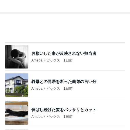
オフィシャルブロガーランキング
総合ランキング
すべて見る
1
2
3
市川團十郎白
小林麻央
だいたひかる
桃
クロ
猿
急上昇ランキング
すべて見る
1
2
3
4
5
AKB48
たんぽぽ川村
北村総一朗
北別府学
OCHA NORM
エミコ
A
新登場ランキング
すべて見る