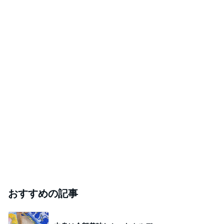
Amebaトピックス
1日前
ニオイたくない！簡単習慣！！
Amebaトピックス
21時間前
モト冬樹 愛犬は誰と寝たいのか
Amebaトピックス
1日前
高橋英樹 勲章菊といわれるガザニア
Amebaトピックス
19時間前
#
ワイン
空港で見つけて困惑したワイン