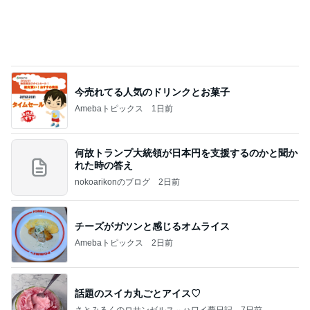
孫の期待と違ったガシャポンの新作
Amebaトピックス
18時間前
価値観の違いによる「失敗」に対して感情的に反省
しない 私だけの宗教仮称略称偶然と暗合教教義候
補
ムカシオナガザルのwesternblack brain stool2024
4日前
年（令和6）11月25日以来減酒断煙再開ムカシオナ
ガザル