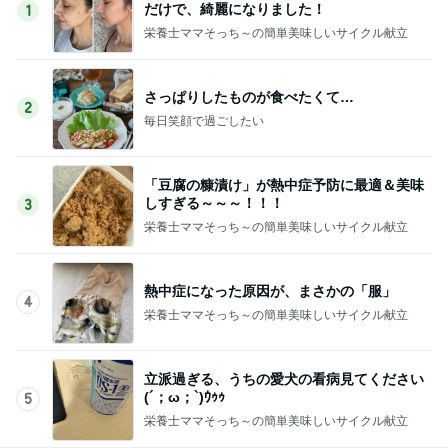
だけで、綺麗になりました！
1
栄養士ママそっち～の簡単美味しいサイクル献立
さっぱりしたものが食べたくて…
2
毎日笑顔で過ごしたい
「豆腐の糠漬け」が熱中症予防に最適＆美味
しすぎる～～～！！！
3
栄養士ママそっち～の簡単美味しいサイクル献立
熱中症になった原因が、まさかの「服」
4
栄養士ママそっち～の簡単美味しいサイクル献立
立派過ぎる、うちの愛犬の看病見てください
(´；ω；`)ｳｩｩ
5
栄養士ママそっち～の簡単美味しいサイクル献立