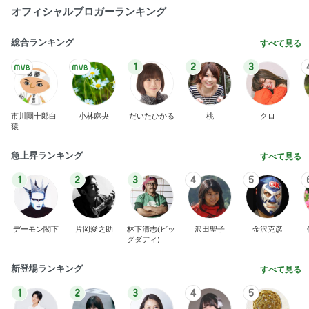
オフィシャルブロガーランキング
総合ランキング
すべて見る
1
2
3
市川團十郎白
小林麻央
だいたひかる
桃
クロ
猿
急上昇ランキング
すべて見る
1
2
3
4
5
デーモン閣下
片岡愛之助
林下清志(ビッ
沢田聖子
金沢克彦
グダディ)
新登場ランキング
すべて見る
1
2
3
4
5