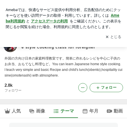
無料メール講座｜外国人向け 日本の家庭料理教室 The Japane
se home style cooking class for foreigner
アプリをダウンロードして
ブログの更新通知
を受け取りまし
開く
ょう。
外国人向け 日本の家庭料理教室 The Japanese hom
e style cooking class for foreigner
外国の方向け日本の家庭料理教室です。簡単に作れるレシピを中心に子供の
お弁当、おもてなし料理など。You can learn Japanese home style cooking.
I teach very simple and basic Recipe and child's lunch(obento),hospitality cui
sine(omotenashi) with atmosphere.
2.8k
フォロー
フォロワー
人気
画像
テーマ
年月
動画