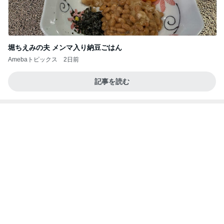
超厚切りで甘い新玉ねぎバーガー
Amebaトピックス
1日前
インターン面接3
四コマ戦士 パパ戦記
7日前
美奈代 大好評で形が綺麗なスカート
Amebaトピックス
1日前
今日の服装 ブログ読んでくれてて嬉しい瞬間。
桃オフィシャルブログ Powered by Ameba
1日前