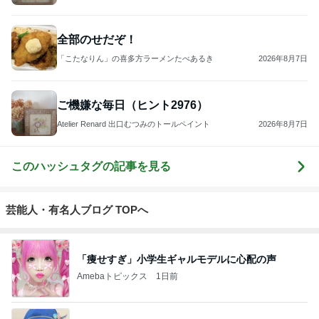
悲しすぎて立ち直れない。
クロオフィシャルブログPowered by Ameba
1日前
「ナイスバディ」51歳の水着姿に絶賛
Amebaトピックス
16時間前
2026/07/28(K) 4本
何でかな？何でだろ？
11日前
ジャンルランキング
猫との生活
26,774人参加中