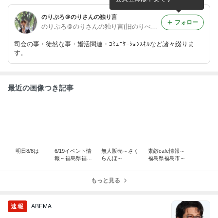
のりぷろ＠のりさんの独り言
フォロー
のりぷろ＠のりさんの独り言(旧のりべんとう）
司会の事・徒然な事・婚活関連・ｺﾐｭﾆｹｰｼｮﾝｽｷﾙなど諸々綴りま
す。
最近の画像つき記事
明日8/8は
6/19イベント情
無人販売～さく
素敵cafe情報～
報～福島県福島
らんぼ～
福島県福島市～
市～
もっと見る
速報
ABEMA