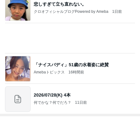
1
母さんは今日も世話をやく
藤緒 ミルカ
2
ＮＰＯ法人ねこけん Official Blog
ＮＰＯ法人ねこけん
3
まだらダラダラ猫
まきこ
4
5
6
7
8
猫マンガ 米
社)アニマルエ
ファーブル家
うちの魔王さ
NPO法人 府中
子さん
イド 事務局＆
のブログ
ま。
猫の会（ちゅ
みんなの日記
ー猫）
もっと見る