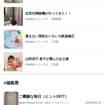
全部のせだぞ！
「こたなりん」の喜多方ラーメンたべあるき
2026年8月7日
ご機嫌な毎日（ヒント2976）
Atelier Renard 出口むつみのトールペイント
2026年8月7日
このハッシュタグの記事を見る
芸能人・有名人ブログ TOPへ
「痩せすぎ」小学生ギャルモデルに心配の声
Amebaトピックス
1日前