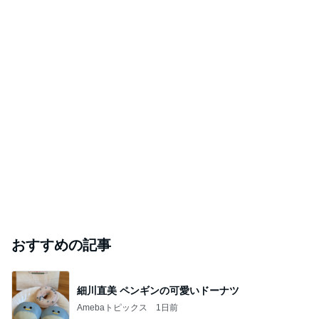
次世代掃除機がやってきた！！
Amebaトピックス
6時間前
望まない現状をいちいち軌道修正
Amebaトピックス
1日前
山田花子 息子が選んだお土産
Amebaトピックス
1日前
#
福島県
ご機嫌な毎日（ヒント2977）
Atelier Renard 出口むつみのトールペイント
2026年8月7日