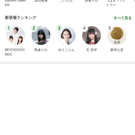
療養から戻ったパパとの七夕祭り
Amebaトピックス
19時間前
2026/07/28(K) 4本
何でかな？何でだろ？
11日前
半額になったお気に入りのジャケット
Amebaトピックス
1日前
明日は1人で
だいたひかるオフィシャルブログ Powered by Ame
1日前
ba