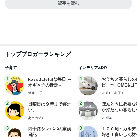
新登場ランキング
すべて見る
1
2
3
4
5
BEYOOOOO
島倉りか
ゆうこりん
石 安伊
蒼井心音
NDS