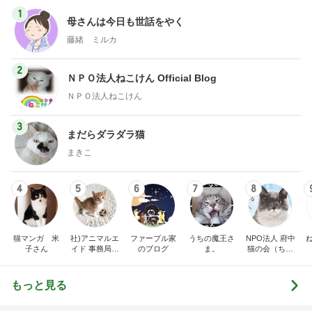
とっても新鮮だったガーリー衣装
Amebaトピックス
1日前
息子も好物になった救ってくれた味
Amebaトピックス
2日前
粒度1で挽いた想像を超える細挽き
Amebaトピックス
2日前
レジェンド松下のなんでもプレゼン！
Amebaトピックス
6時間前