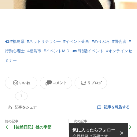
#
福島県
#
ネットリテラシー
#
イベント企画
#
のりぷろ
#
司会者
#
行動心理士
#
福島市
#
イベントＭＣ
#
婚活イベント
#
オンラインセ
ミナー
いいね
コメント
リブログ
1
記事を報告する
記事をシェア
前の記事
次の記事
【徒然日記】桃の季節
【徒然日記】苦手な事に取り
気に入ったらフォロー
組む時
会員登録は不要です