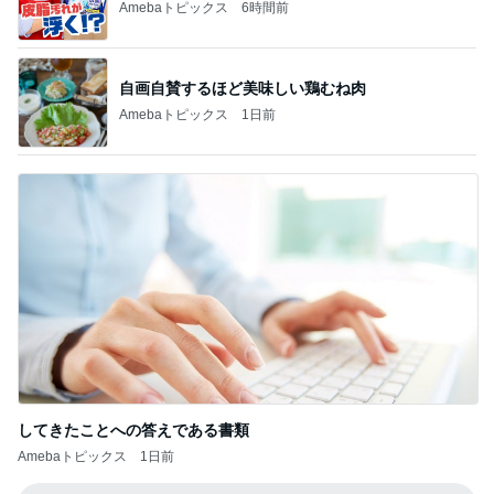
はやパパ
☆きらりん☆
もっと見る
オフィシャルブロガーランキング
総合ランキング
すべて見る
1
2
3
市川團十郎白
小林麻央
だいたひかる
桃
クロ
猿
急上昇ランキング
すべて見る
1
2
3
4
5
EBiDAN 39&Ki
高山善廣
こいたん
島倉りか
つばきファク
DS
トリー