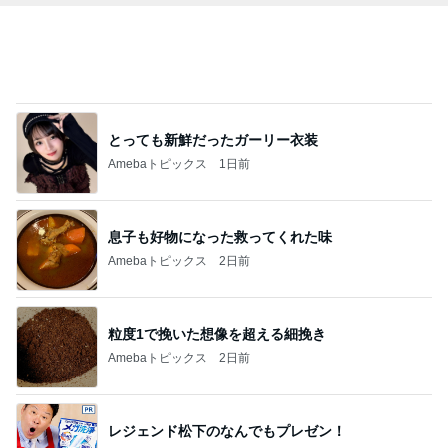
トップブロガーランキング
子育て
インテリア&DIY
1
1
kosodatefulな毎日 ～
おうちと暮らしの
オギャ子の暴走～
ピ 〜HOME&LI
オギャ子
yuki (ドキ子）
2
2
日曜日は９時まで寝た
ほんとうに必要な
い。
か持たない暮らし
ep Life Simple
あべかわ
yukiko
ンテリアのきろく
3
3
四十路シンパパの家族
１００均・カルデ
日記
好き！食いしん坊
らりん☆のブログ