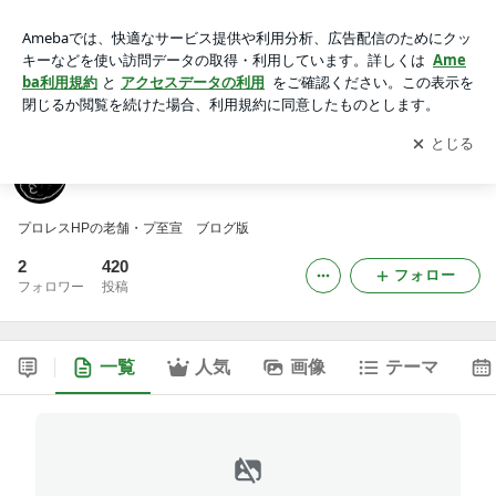
プロレス至上主義者宣言！・International公式HP -42ページ目
アプリをダウンロードして
ブログの更新通知
を受け取りまし
開く
ょう。
プロレス至上主義者宣言！・International公式HP
プロレスHPの老舗・プ至宣 ブログ版
2
420
フォロー
フォロワー
投稿
一覧
人気
画像
テーマ