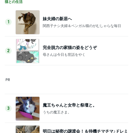
猫との生活
妹夫婦の新居へ
1
関西子ナシ夫婦＆ベンガル猫のがむしゃらな毎日
完全脱力の家猫の姿をどうぞ
2
母さんは今日も世話をやく
魔王ちゃんと女帝と祭壇と。
3
うちの魔王さま。
明日は秘密の譲渡会！＆待機チマチマ♪ドレミ