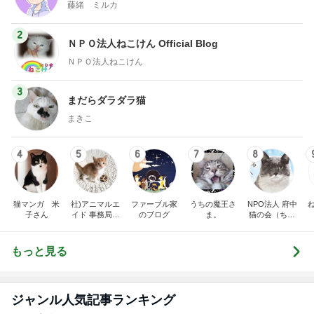
藤緒 ミルカ
2
ＮＰＯ法人ねこけん Official Blog
ＮＰＯ法人ねこけん
3
まだらダラダラ猫
まきこ
4
5
6
7
8
猫マンガ 米
社)アニマルエ
ファーブル家
うちの魔王さ
NPO法人 府中
子さん
イド 事務局＆
のブログ
ま。
猫の会（ちゅ
みんなの日記
ー猫）
もっと見る
ジャンル人気記事ランキング