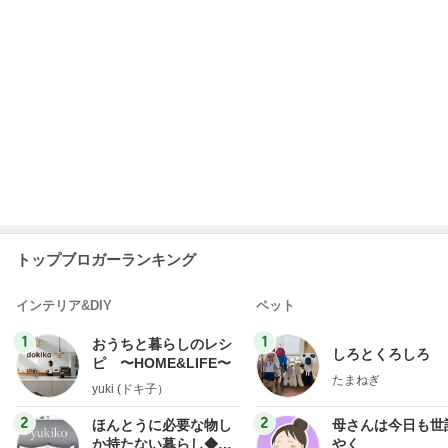
トップブロガーランキング
インテリア&DIY
ペット
1
1
おうちと暮らしのレシ
しろとくろしろ
ピ 〜HOME&LIFE〜
たまねぎ
yuki (ドキ子）
2
2
ほんとうに必要な物し
母さんは今日も世
か持たない暮らし◆Ke
やく