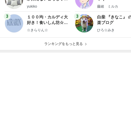
ep Life Simple◆〜イ
yukiko
藤緒 ミルカ
ンテリアのきろく〜
3
3
１００均・カルディ大
白柴 『きなこ』 
好き！食いしん坊☆き
楽ブログ
らりん☆のブログ
☆きらりん☆
ひろ☆みき
ランキングをもっと見る