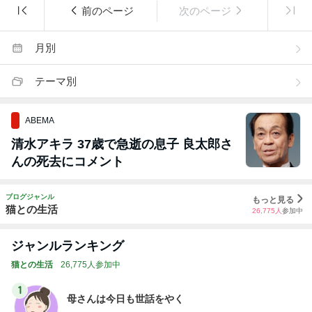
前のページ
次のページ
月別
テーマ別
ABEMA
清水アキラ 37歳で急逝の息子 良太郎さ
んの死去にコメント
ブログジャンル
もっと見る
猫との生活
26,775
人
参加中
ジャンルランキング
猫との生活
26,775人参加中
1
母さんは今日も世話をやく