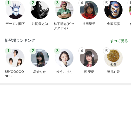
1
2
3
4
5
デーモン閣下
片岡愛之助
林下清志(ビッ
沢田聖子
金沢克彦
グダディ)
新登場ランキング
すべて見る
1
2
3
4
5
BEYOOOOO
島倉りか
ゆうこりん
石 安伊
蒼井心音
NDS