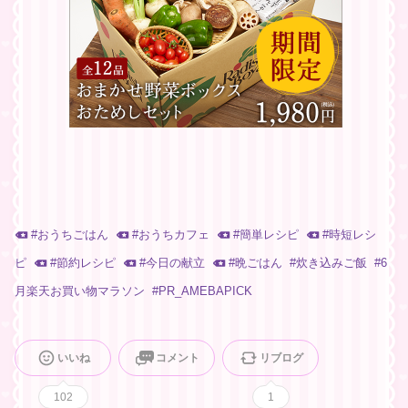
#
おうちごはん
#
おうちカフェ
#
簡単レシピ
#
時短レシ
ピ
#
節約レシピ
#
今日の献立
#
晩ごはん
#
炊き込みご飯
#
6
月楽天お買い物マラソン
#
PR_AMEBAPICK
いいね
コメント
リブログ
102
1