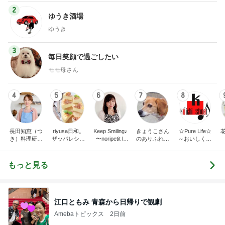
2
ゆうき酒場
ゆうき
3
毎日笑顔で過ごしたい
モモ母さん
4
5
6
7
8
長田知恵（つ
riyusa日和。
Keep Smiling♪
きょうこさん
☆Pure Life☆
き）料理研究
ザッパレシピ
〜noripetit lif
のありふれた
～おいしく、
家「ご飯と可
で褒められお
e〜 おうちご
日常とばーば
楽しく、健康
愛いおやつ、
やつと時々お
はんと日々の
の食堂本日の
に。～
キッチンアイ
かず
事。
メニュー
もっと見る
テム」
江口ともみ 青森から日帰りで観劇
Amebaトピックス
2日前