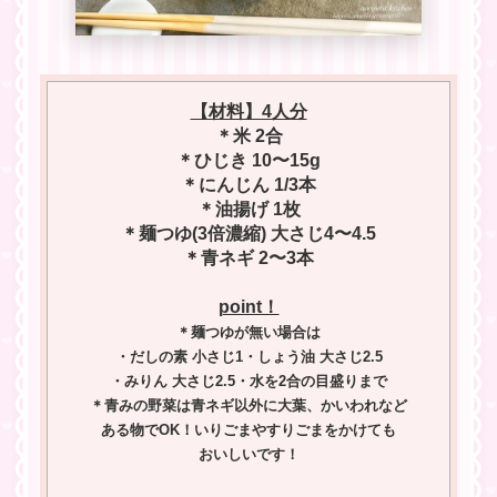
【材料】4人分
＊米 2合
＊ひじき 10〜15g
＊にんじん 1/3本
＊油揚げ 1枚
＊麺つゆ(3倍濃縮) 大さじ4〜4.5
＊青ネギ 2〜3本
point！
＊麺つゆが無い場合は
・だしの素 小さじ1・しょう油 大さじ2.5
・みりん 大さじ2.5・水を2合の目盛りまで
＊青みの野菜は青ネギ以外に大葉、かいわれなど
ある物でOK！いりごまやすりごまをかけても
おいしいです！