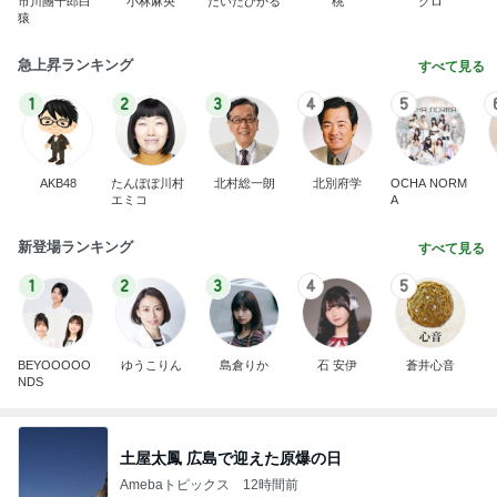
市川團十郎白
小林麻央
だいたひかる
桃
クロ
猿
急上昇ランキング
すべて見る
1
2
3
4
5
AKB48
たんぽぽ川村
北村総一朗
北別府学
OCHA NORM
エミコ
A
新登場ランキング
すべて見る
1
2
3
4
5
BEYOOOOO
ゆうこりん
島倉りか
石 安伊
蒼井心音
NDS
土屋太鳳 広島で迎えた原爆の日
Amebaトピックス
12時間前