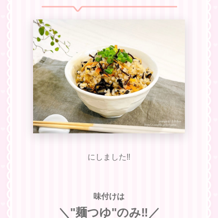
にしました‼︎
味付けは
＼"麺つゆ"のみ‼︎／