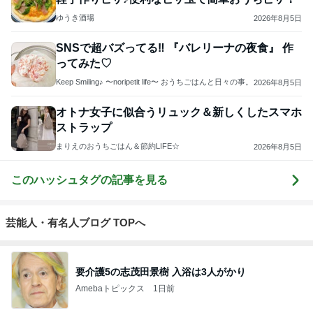
ゆうき酒場
2026年8月5日
SNSで超バズってる‼︎ 『バレリーナの夜食』 作
ってみた♡
Keep Smiling♪ 〜noripetit life〜 おうちごはんと日々の事。
2026年8月5日
オトナ女子に似合うリュック＆新しくしたスマホ
ストラップ
まりえのおうちごはん＆節約LIFE☆
2026年8月5日
このハッシュタグの記事を見る
芸能人・有名人ブログ TOPへ
要介護5の志茂田景樹 入浴は3人がかり
Amebaトピックス
1日前