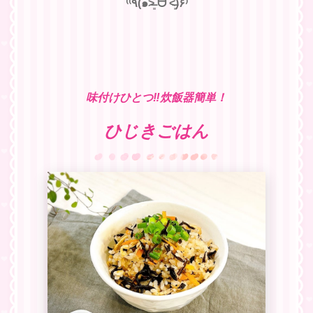
⁽⁽٩(๑˃̶͈̀ ᗨ ˂̶͈́)۶⁾
味付けひとつ‼︎炊飯器簡単！
ひじきごはん