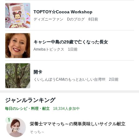
TOPTOY☆Cocoa Workshop
ディズニーファン Dのブログ
8日前
キャシー中島の29歳で亡くなった長女
Amebaトピックス
1日前
開卡
くいしんぼうCAMのもっとおいしい台湾!!!!
2日前
ジャンルランキング
毎日のレシピ・料理・献立
18,334人参加中
1
栄養士ママそっち～の簡単美味しいサイクル献立
そっち～