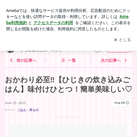
おかわり必至‼︎【ひじきの炊き込みごはん】味付けひとつ！簡
単美味しい♡ | Keep Smiling♪ 〜noripetit life〜 おうちごはんと
アプリをダウンロードして
ブログの更新通知
を受け取りまし
開く
日々の事。
ょう。
Keep Smiling♪ 〜noripetit life〜 お
フォロー
うちごはんと日々の事。
前の記事へ
一覧
次の記事へ
おかわり必至‼︎【ひじきの炊き込みご
はん】味付けひとつ！簡単美味しい♡
June 25, 2023
テーマ：
ごはん・丼もの