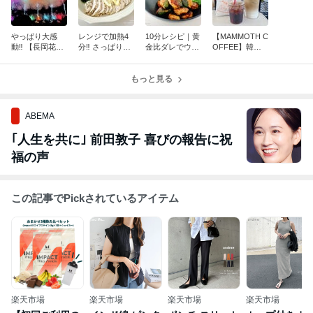
やっぱり大感
レンジで加熱4
10分レシピ｜黄
【MAMMOTH C
動‼︎ 【長岡花
分‼︎ さっぱりウ
金比ダレでウマ
OFFEE】韓国
火】が素晴らし
マい♡【レモン
い‼︎【ふんわり♪
発‼︎大人気コー
いすぎた
ハーブサラダチ
甘辛しそつく
ヒーショップの
キン】
もっと見る
ね】
Lサイズが…デ
カすぎる‼︎
ABEMA
｢人生を共に｣ 前田敦子 喜びの報告に祝
福の声
この記事でPickされているアイテム
楽天市場
楽天市場
楽天市場
楽天市場