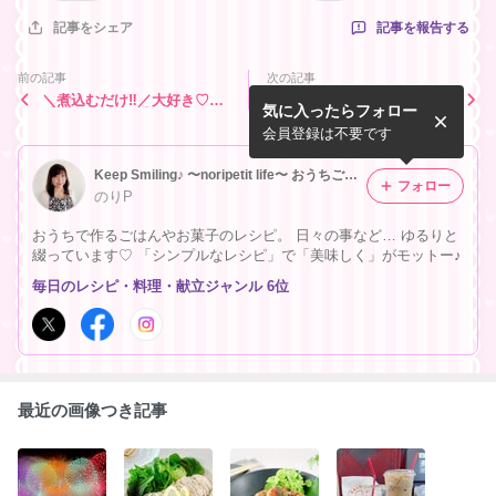
記事を報告する
記事をシェア
前の記事
次の記事
＼煮込むだけ‼︎／大好き♡
SNSで話題の『ミルク出し
気に入ったらフォロー
【チリコンカン】アレンジ自
コーヒー』作ってみた結果！
在な作り置き
会員登録は不要です
Keep Smiling♪ 〜noripetit life〜 おうちごはんと日々の事。
フォロー
のりP
おうちで作るごはんやお菓子のレシピ。 日々の事など… ゆるりと
綴っています♡ 「シンプルなレシピ」で「美味しく」がモットー♪
毎日のレシピ・料理・献立ジャンル 6位
最近の画像つき記事