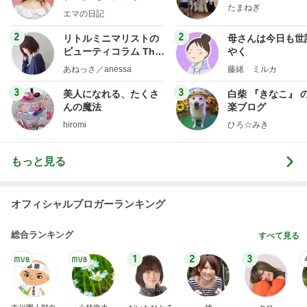
たまねぎ
社売却セカンドライ
エマの日記
フ】
2
2
リトルミニマリストの
母さんは今日も世
ビューティコラム The
やく
little minimalist's bea
あねっさ／anessa
藤緒 ミルカ
uty colum
3
3
美人になれる、たくさ
白柴 『きなこ』 
んの魔法
楽ブログ
hiromi
ひろ☆みき
もっと見る
オフィシャルブロガーランキング
総合ランキング
すべて見る
1
2
3