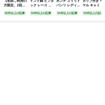
【初回ご利用の
インド綿 ピンタ
ポンチ スリット
カップ付き サ
方限定。2回目
ック レース フ
パンツ レディー
マル キャミ ワ
以降はキャンセ
レンチスリーブ
ス ボトム フレ
ンピース レデ
50件以上の記事
50件以上の記事
50件以上の記事
50件以上の記事
ルいたします】
ブラウス レディ
アパンツ ワイド
ース キャミソ
マイプロテイン
ース コットン
パンツ ロングパ
ルワンピース 
Impactホエイプ
スタンドカラー
ンツ ズボン レ
ャミワンピ ロ
ロテイン1kg ×3
フロントボタン
ギンス ウエスト
グワンピース 
袋 おまかせ3種
羽織り 体型カバ
ゴム 体型カバー
ップ付きキャ
飲み比べセット
ー ボリューム
太ももカバー ゆ
ソール カット
※楽天市場限定
ナチュラル 春
ったり 楽ちん
ー 体型カバー I
※【Myprotei
夏 秋
ストレッチ 美脚
ライン ワッフ
n】【楽天海外
ポケット カット
アメスリ ノー
通販】
ソー きれいめ
リーブ きれい
オフィス セット
カジュアル 夏
アップ S M L 春
春夏 秋冬 春 夏
夏 秋冬 春 夏 秋
秋 冬
冬