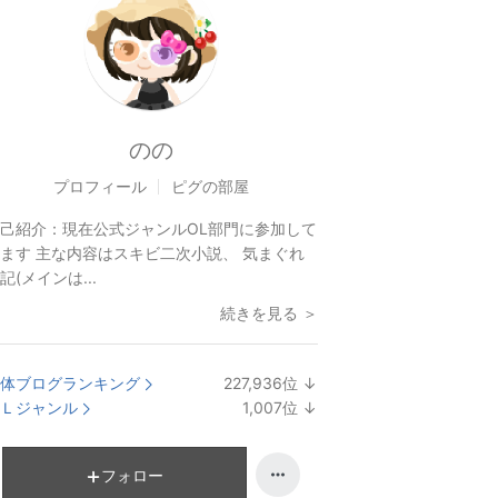
のの
プロフィール
ピグの部屋
己紹介：
現在公式ジャンルOL部門に参加して
ます 主な内容はスキビ二次小説、 気まぐれ
記(メインは...
続きを見る ＞
体ブログランキング
227,936
位
↓
ラ
Ｌジャンル
1,007
位
↓
ン
ラ
キ
ン
ン
キ
フォロー
グ
ン