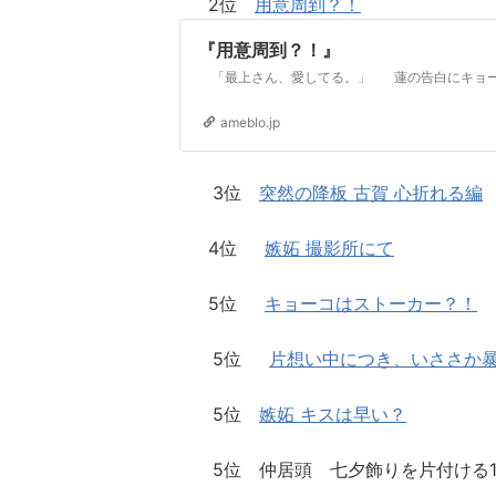
2位
用意周到？！
『用意周到？！』
ameblo.jp
3位
突然の降板 古賀 心折れる編
4位
嫉妬 撮影所にて
5位
キョーコはストーカー？！
5位
片想い中につき、いささか
5位
嫉妬 キスは早い？
5位 仲居頭 七夕飾りを片付ける