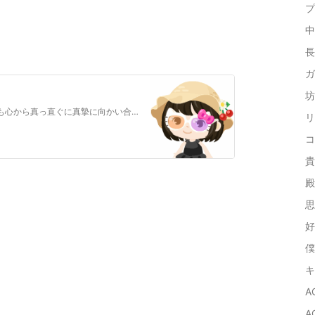
プ
中
長
ガ
坊
何事も真面目で真摯な彼ならば彼女に 対しても心から真っ直ぐに真摯に向かい合 いそして大切に触れるのだろう。 「ですから、敦賀さん！触…
リ
コ
貴
殿
思
好
僕
キ
A
A