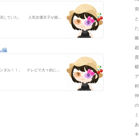
突
冴菜は母校の大講堂で『母親論』に ついて講演していた。 人気女優京子が娘ではないか？と 雑誌に掲載されたため、多くの報道陣…
と
た
嫉
超
ル編
貴
椹
「抱かれたいランキング2位 古賀弘宗に スキャンダル！！」 テレビで大々的に報道され、自宅で頭を 抱える古賀。 (…うかつだった……
ア
村
仲
の
ミ
あ
キ