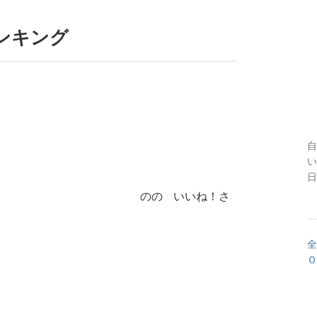
ンキング
自
い
日
いいね！さ
全
Ｏ