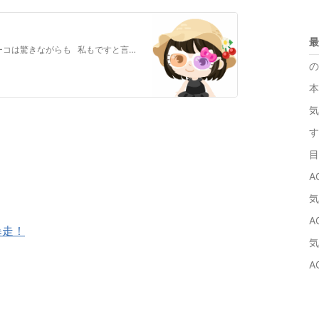
最
「最上さん、愛してる。」 蓮の告白にキョーコは驚きながらも 私もですと言ってくれた。 蓮はそっとキスする。慎重に怖がらせ…
の
本
気
す
目
A
気
A
暴走！
気
A
1