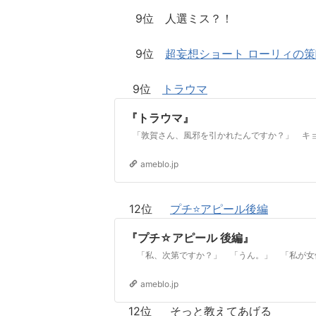
9位 人選ミス？！
9位
超妄想ショート ローリィの策
9位
トラウマ
『トラウマ』
ameblo.jp
12位
プチ⭐アピール後編
『プチ☆アピール 後編』
ameblo.jp
12位 そっと教えてあげる