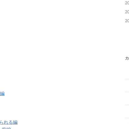
2
2
2
こ
カ
る編
やられる編