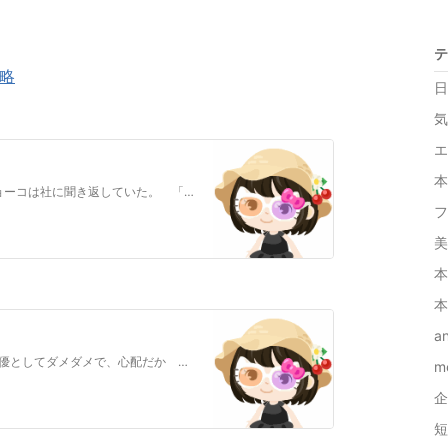
テ
略
日
気
エ
本
「敦賀さん、風邪を引かれたんですか？」 キョーコは社に聞き返していた。 「そうなんだよ、珍しいだろう？だから今 日の夕食の準備は大丈…
フ
美
本
本
a
「私、次第ですか？」 「うん。」 「私が女優としてダメダメで、心配だか ら行けないということですか？」 「いや、そうじゃな…
m
企
短