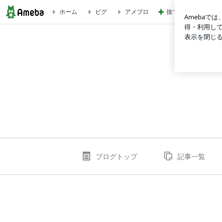
捨てたらお金がかか
ホーム
ピグ
アメブロ
のの いいね！されたランキング | 愛と謎とアート研究ひとり
ブログトップ
記事一覧