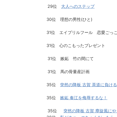
29位
大人へのステップ
30位 理想の男性(ひと)
31位 エイプリルフール 恋愛ごっ
31位 心のこもったプレゼント
31位 嫉妬 竹の間にて
31位 馬の骨量産計画
35位
突然の降板 古賀 茶道に負け
35位
嫉妬 奏江を侮辱するな！
35位
突然の降板 古賀 塵旋風に