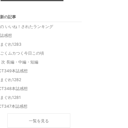
下
グ
降
下
新の記事
降
の いいね！されたランキング
誌感想
まぐれ1283
ごくムカつく今日この頃
 次 長編・中編・短編
CT349本誌感想
まぐれ1282
CT348本誌感想
まぐれ1281
CT347本誌感想
一覧を見る