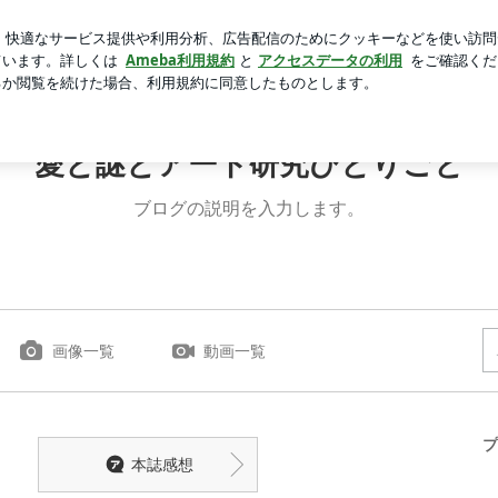
る不用品の値段
芸能人ブログ
人気ブログ
新規登録
ごと
愛と謎とアート研究ひとりごと
ブログの説明を入力します。
画像一覧
動画一覧
プ
本誌感想