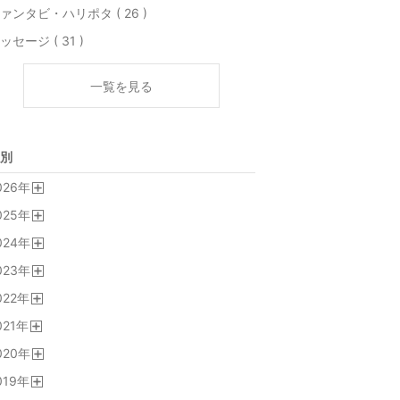
ァンタビ・ハリポタ ( 26 )
ッセージ ( 31 )
一覧を見る
別
026
年
開
025
年
く
開
024
年
く
開
023
年
く
開
022
年
く
開
021
年
く
開
020
年
く
開
019
年
く
開