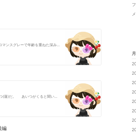
フ
メ
その人はフランスの橋の欄干に佇んでいた。 ロマンスグレーで年齢を重ねた深みのある 顔立ち。年齢は40代半ばくらい？ 長身にトレンチコー…
月
2
2
2
2
アレ(キョーコ)の好きな男は判っている。 あいつ(蓮)だ。 あいつがくると聞いて必死で弁当を作っ ている姿がいじらしくて思わず手伝って…
2
2
2
後編
2