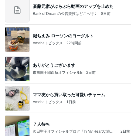
斎藤元彦がぶらぶら動画のアップを止めた
Bank of Dreamの公営競技はどこへ行く
8日前
堀ちえみ ローソンのヨーグルト
Amebaトピックス
22時間前
ありがとうございます
市川團十郎白猿オフィシャルB
2日前
ママ友から買い取った可愛いチャーム
Amebaトピックス
1日前
７人待ち
沢田聖子オフィシャルブログ「In My Heartな旅日
2日前
記」by Ameba