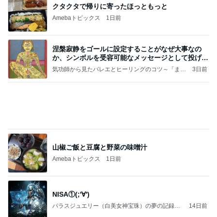
クタクタで帰りに寄ったほっともっと
Amebaトピックス
1日前
涅槃寂静をゴールに設定することがなぜ大事なの
か、シンボルを受容可能なメッセージとして投げる
ことが
気功師から見たバレエとヒーリングのコツ～「まと
3日前
いのば」ブログ
山椒ご飯と豆腐と野菜の味噌汁
Amebaトピックス
1日前
NISA①(;'∀')
パラスジュエリー（白美女神宝珠）の夢の記録
14日前
（続編）