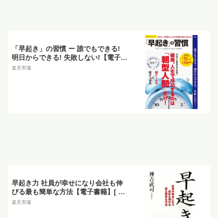
「早起き」の習慣 ー 誰でもできる!
明日からできる! 失敗しない!【電子書
籍】
楽天市場
早起き力 社員が幸せになり会社も伸
びる最も簡単な方法【電子書籍】[ 神
吉武司 ]
楽天市場