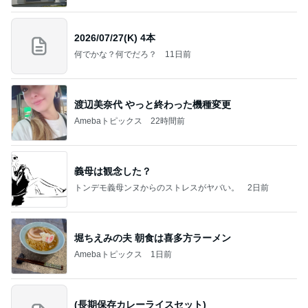
2026/07/27(K) 4本
何でかな？何でだろ？
11日前
渡辺美奈代 やっと終わった機種変更
Amebaトピックス
22時間前
義母は観念した？
トンデモ義母ンヌからのストレスがヤバい。
2日前
堀ちえみの夫 朝食は喜多方ラーメン
Amebaトピックス
1日前
(長期保存カレーライスセット)