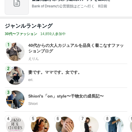
Bank of Dreamの公営競技はどこへ行く
8日前
ジャンルランキング
30代〜ファッション
14,859人参加中
1
40代からの大人カジュアルを品良く着こなすファッ
ションブログ
えりん
2
妻です。ママです。女です。
eri.
3
Shiori's「on」style〜干物女の成長記〜
Shiori
4
5
6
7
8