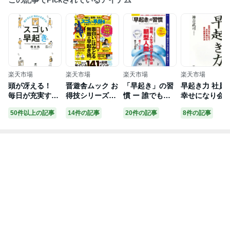
楽天市場
楽天市場
楽天市場
楽天市場
頭が冴える！
晋遊舎ムック お
「早起き」の習
早起き力 社員
毎日が充実す
得技シリーズ18
慣 ー 誰でもで
幸せになり会
る！ スゴい早
1 毎日が最強
きる! 明日から
も伸びる最も
50件以上の記事
14件の記事
20件の記事
8件の記事
起き [ 塚本亮 ]
になる！ スゴい
できる! 失敗し
単な方法【電
早起きお得技ベ
ない!【電子書
書籍】[ 神吉武
ストセレクショ
籍】
司 ]
ン【電子書籍】[
晋遊舎 ]