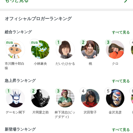
もっと見る
オフィシャルブロガーランキング
総合ランキング
すべて見る
1
2
3
市川團十郎白
小林麻央
だいたひかる
桃
クロ
猿
急上昇ランキング
すべて見る
1
2
3
4
5
デーモン閣下
片岡愛之助
林下清志(ビッ
沢田聖子
金沢克彦
グダディ)
新登場ランキング
すべて見る