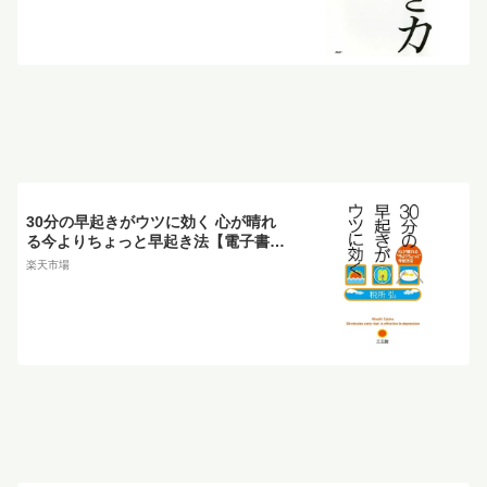
30分の早起きがウツに効く 心が晴れ
る今よりちょっと早起き法【電子書
籍】[ 税所弘 ]
楽天市場