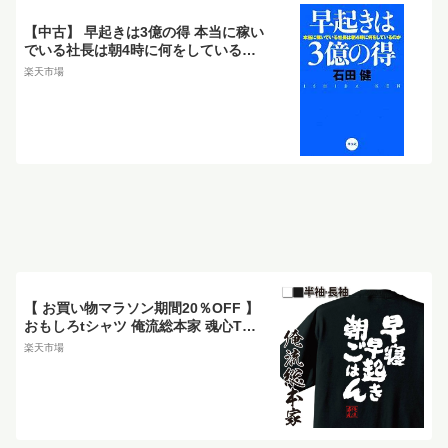
【中古】 早起きは3億の得 本当に稼い
でいる社長は朝4時に何をしているの
か／石田健【著】
楽天市場
【 お買い物マラソン期間20％OFF 】
おもしろtシャツ 俺流総本家 魂心Tシ
ャツ 早寝 早起き 朝ごはん【ダイエッ
楽天市場
ト メッセージtシャツおもしろ雑貨 文
字tシャツ 面白いtシャツ 入り 長袖 半
袖 プ 日本 プレゼント デブ系 】