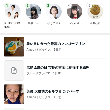
1
2
3
4
5
BEYOOOOO
島倉りか
ゆうこりん
石 安伊
蒼井心音
NDS
暑い日に食べた最高のマンゴープリン
Amebaトピックス
1日前
広島原爆の日 市長の言葉に動揺する総理
ブルーサファイア
1日前
美優 大成功のセルフまつげパーマ
Amebaトピックス
1日前