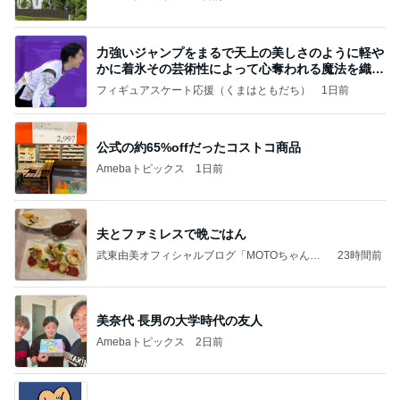
力強いジャンプをまるで天上の美しさのように軽や
かに着氷その芸術性によって心奪われる魔法を織り
なす
フィギュアスケート応援（くまはともだち）
1日前
公式の約65%offだったコストコ商品
Amebaトピックス
1日前
夫とファミレスで晩ごはん
武東由美オフィシャルブログ「MOTOちゃんと
23時間前
のはっぴぃな毎日」Powered by Ameba
美奈代 長男の大学時代の友人
Amebaトピックス
2日前