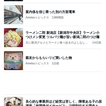
案内係を信じ乗った別の方面電車
Amebaトピックス
13時間前
ラーメン二郎 新潟店【新潟市中央区】ラーメン小
つけメン変更 ツルパツ麺が旨い新潟二郎のつけ麺
主に新潟グルメとラーメン食べ歩きのよしなしご
14日前
と
親友からもらいリピ買いした物
Amebaトピックス
1日前
良心的な事業所ほど経営は苦しく、障害ある子の居
場所「放課後デイサービス」で深刻化する理念と現