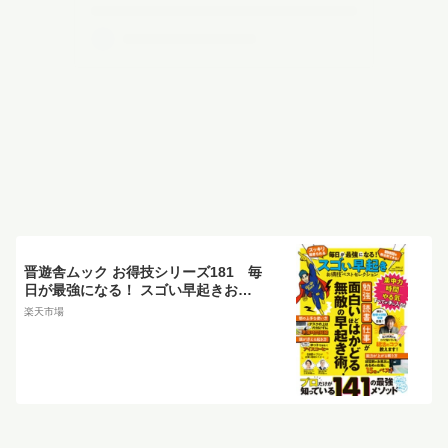
晋遊舎ムック お得技シリーズ181 毎
日が最強になる！ スゴい早起きお得
技ベストセレクション【電子書籍】[
楽天市場
晋遊舎 ]