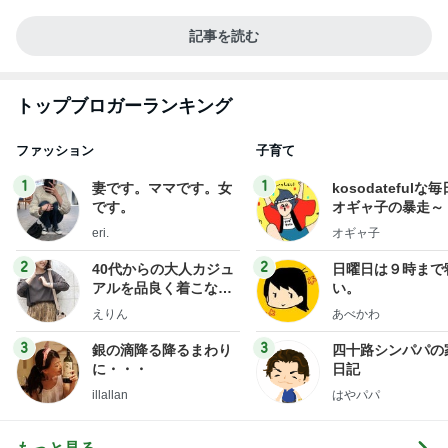
記事を読む
トップブロガーランキング
ファッション
子育て
1
1
妻です。ママです。女
kosodatefulな毎
です。
オギャ子の暴走～
eri.
オギャ子
2
2
40代からの大人カジュ
日曜日は９時まで
アルを品良く着こなす
い。
ファッションブログ
えりん
あべかわ
3
3
銀の滴降る降るまわり
四十路シンパパの
に・・・
日記
illallan
はやパパ