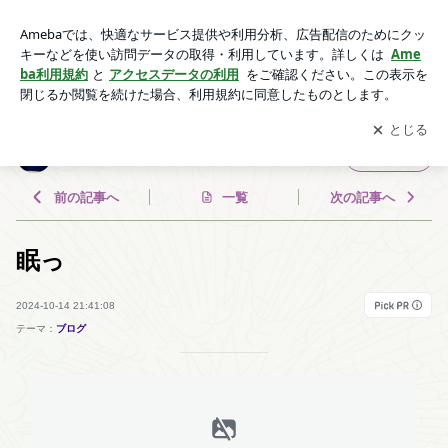
眠っ | のん助徒然diary
アプリをダウンロードして
ブログの更新通知
を受け取りまし
開く
ょう。
のん助徒然diary
フォロー
前の記事へ
一覧
次の記事へ
眠っ
2024-10-14 21:41:08
テーマ：
ブログ