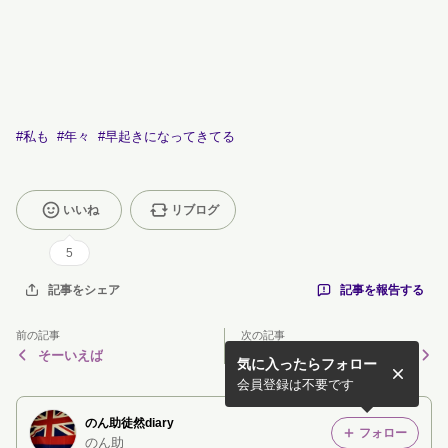
#
私も
#
年々
#
早起きになってきてる
いいね
リブログ
5
記事を報告する
記事をシェア
前の記事
次の記事
そーいえば
行楽日和
気に入ったらフォロー
会員登録は不要です
のん助徒然diary
フォロー
のん助