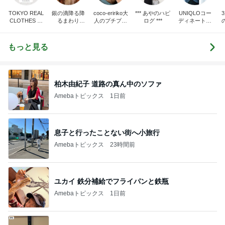
TOKYO REAL
銀の滴降る降
coco-eririko大
*** あやのハピ
UNIQLOコー
CLOTHES 大
るまわり
人のプチプラ
ログ ***
ディネート日
人世代のリア
に・・・
mixコーデ
記
ハ
ルクローズ
♪
もっと見る
柏木由紀子 道路の真ん中のソファ
Amebaトピックス
1日前
息子と行ったことない街へ小旅行
Amebaトピックス
23時間前
ユカイ 鉄分補給でフライパンと鉄瓶
Amebaトピックス
1日前