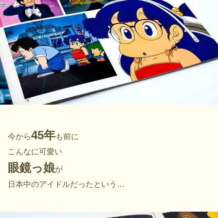
45年
今から
も前に
こんなに可愛い
眼鏡っ娘
が
日本中のアイドルだったという…