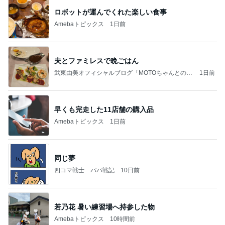
ロボットが運んでくれた楽しい食事
Amebaトピックス
1日前
夫とファミレスで晩ごはん
武東由美オフィシャルブログ「MOTOちゃんとのは
1日前
っぴぃな毎日」Powered by Ameba
早くも完走した11店舗の購入品
Amebaトピックス
1日前
同じ夢
四コマ戦士 パパ戦記
10日前
若乃花 暑い練習場へ持参した物
Amebaトピックス
10時間前