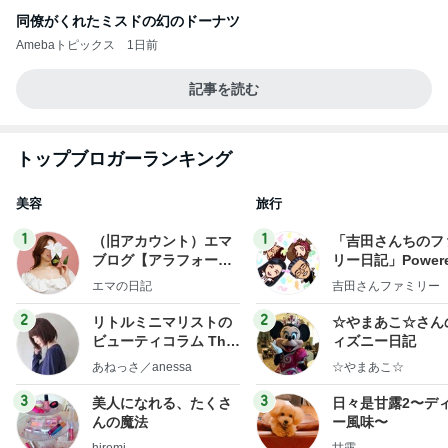
同僚がくれたミスドの幻のドーナツ
Amebaトピックス
1日前
記事を読む
トップブロガーランキング
美容
旅行
1
1
（旧アカウント）エマ
「吉田さんちのフ
ブログ【アラフォー会
リー日記」Powere
社売却セカンドライ
y Ameba 吉田さ
エマの日記
吉田さんファミリー
フ】
ミリーオフィシャ
ログ
2
2
リトルミニマリストの
☆やまあこ☆さん
ビューティコラム The
ィズニー日記
little minimalist's bea
あねっさ／anessa
☆やまあこ☆
uty colum
3
3
美人になれる、たくさ
日々是甘露2〜デ
んの魔法
ー風味〜