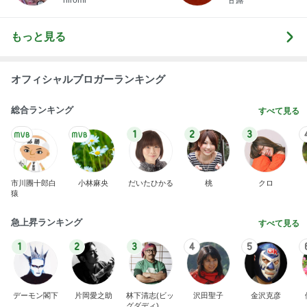
hiromi
甘露
もっと見る
オフィシャルブロガーランキング
総合ランキング
すべて見る
1
2
3
市川團十郎白
小林麻央
だいたひかる
桃
クロ
猿
急上昇ランキング
すべて見る
1
2
3
4
5
デーモン閣下
片岡愛之助
林下清志(ビッ
沢田聖子
金沢克彦
グダディ)