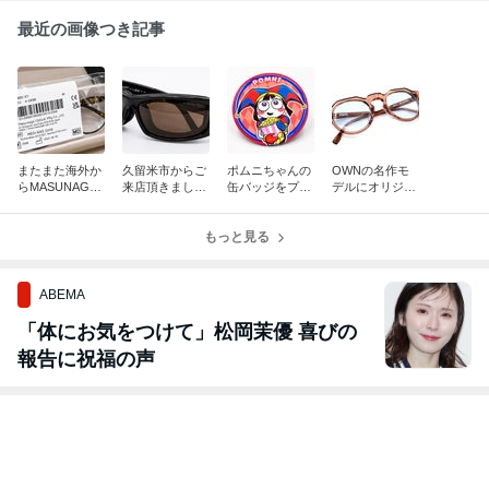
最近の画像つき記事
またまた海外か
久留米市からご
ポムニちゃんの
OWNの名作モ
らMASUNAGA
来店頂きました
缶バッジをプレ
デルにオリジナ
をご注文いただ
お客様に素敵な
ゼントして頂き
ルカラーの度付
きました！
バイク用サング
ました！
きレンズを装着
ラスをお作り頂
もっと見る
させて頂きまし
きました！
た！
ABEMA
「体にお気をつけて」松岡茉優 喜びの
報告に祝福の声