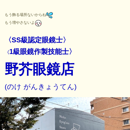
もう飾る場所ないからね
もう増やさないよ
〈SS級認定眼鏡士〉
1級眼鏡作製技能士〉
〈
野芥眼鏡店
(のけ がんきょうてん)