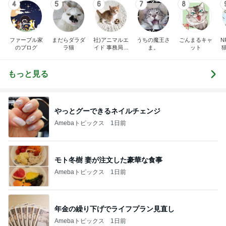
4
5
6
7
8
ファーブル家
まだらダラダ
社)アニマルエ
うちの魔王さ
ごんまるキャ
N
のブログ
ラ猫
イド 事務局＆
ま。
ット
みんなの日記
もっと見る
やっとグーできるネイルチェンジ
Amebaトピックス
1日前
モト冬樹 妻が注文した豪華な食事
Amebaトピックス
1日前
年金の繰り下げでライフプラン見直し
Amebaトピックス
1日前