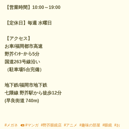
【営業時間】10:00～19:00
【定休日】毎週 水曜日
【アクセス】
お車/福岡都市高速
野芥ｲﾝﾀｰから5分
国道263号線沿い
（駐車場5台完備）
地下鉄/福岡市地下鉄
七隈線 野芥駅から徒歩12分
(早良街道 740m)
#
メガネ
#
マンガ
#
野芥眼鏡店
#
アニメ
#
趣味の部屋
#
眼鏡
#
お