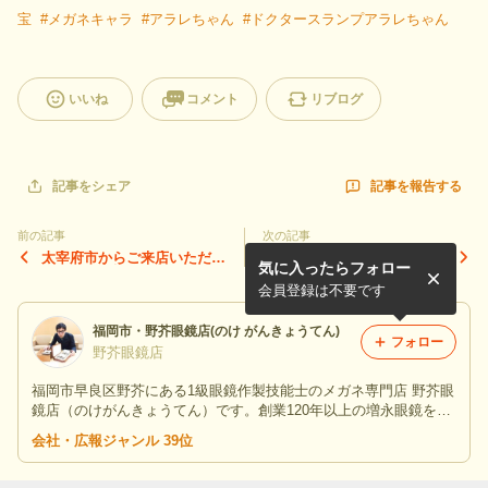
宝
#
メガネキャラ
#
アラレちゃん
#
ドクタースランプアラレちゃん
いいね
コメント
リブログ
記事を報告する
記事をシェア
前の記事
次の記事
太宰府市からご来店いただき
鹿児島からご来店のお客様
気に入ったらフォロー
ましたお客様に素敵なサング
に、とても素敵な増永眼鏡製
ラスをお作り頂きました！
メガネをお作り頂きました！
会員登録は不要です
福岡市・野芥眼鏡店(のけ がんきょうてん)
フォロー
野芥眼鏡店
福岡市早良区野芥にある1級眼鏡作製技能士のメガネ専門店 野芥眼
鏡店（のけがんきょうてん）です。創業120年以上の増永眼鏡をは
じめ、福井・鯖江産フレームと厳選レンズをご提案しております。
会社・広報ジャンル 39位
ブログでは日々の出来事や趣味の話も綴っています。