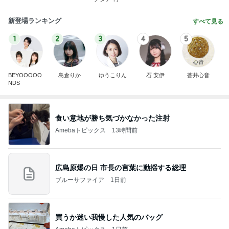
新登場ランキング
すべて見る
1
2
3
4
5
BEYOOOOO
島倉りか
ゆうこりん
石 安伊
蒼井心音
NDS
食い意地が勝ち気づかなかった注射
Amebaトピックス
13時間前
広島原爆の日 市長の言葉に動揺する総理
ブルーサファイア
1日前
買うか迷い我慢した人気のバッグ