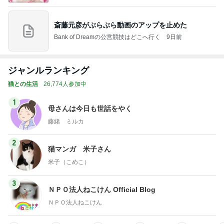
斎藤元彦がぶらぶら動画のアップを止めた
Bank of Dreamの公営競技はどこへ行く
9日前
ジャンルランキング
猫との生活
26,774人参加中
1
母さんは今日も世話をやく
藤緒 ミルカ
2
猫マンガ 米子さん
米子（こめこ）
3
ＮＰＯ法人ねこけん Official Blog
ＮＰＯ法人ねこけん