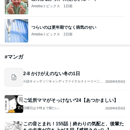
Amebaトピックス
1日前
つらいのは更年期でなく病気のせい
Amebaトピックス
2日前
#
マンガ
2-8 かけがえのない冬の1日
小説キャンディ♡キャンディファイナルストーリー二次
2026年8月6日
小説【時の彼方で】
ご近所ママがそっけない*24【あつかましい】
日曜日は９時まで寝たい。
2026年8月6日
この音とまれ！155話｜終わりの気配と、後輩た