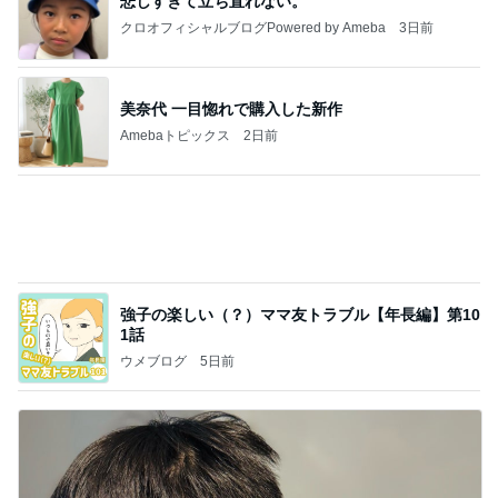
だいた 息子の寝癖とお手伝い
Amebaトピックス
2日前
記事を読む
桃 加工なしで美しい友人に驚き
Amebaトピックス
2日前