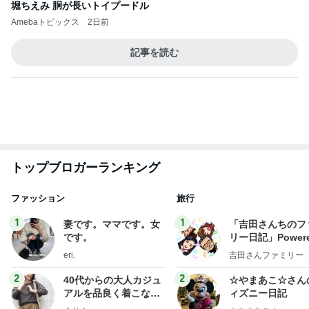
トップブロガーランキング
ファッション
旅行
1
1
妻です。ママです。女
「吉田さんちのフ
です。
リー日記」Powere
y Ameba 吉田さ
eri.
吉田さんファミリー
ミリーオフィシャ
ログ
2
2
40代からの大人カジュ
☆やまあこ☆さん
アルを品良く着こなす
ィズニー日記
ファッションブログ
えりん
☆やまあこ☆
3
3
銀の滴降る降るまわり
日々是甘露2〜デ
に・・・
ー風味〜
illallan
甘露
もっと見る