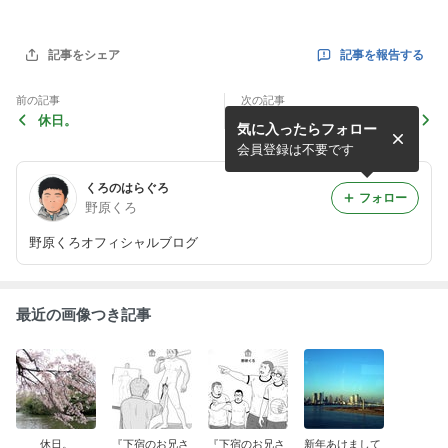
記事を報告する
記事をシェア
前の記事
次の記事
休日。
『下宿のお兄さん』第１４話
気に入ったらフォロー
掲載中です！！
会員登録は不要です
くろのはらぐろ
フォロー
野原くろ
野原くろオフィシャルブログ
最近の画像つき記事
休日。
『下宿のお兄さ
『下宿のお兄さ
新年あけまして