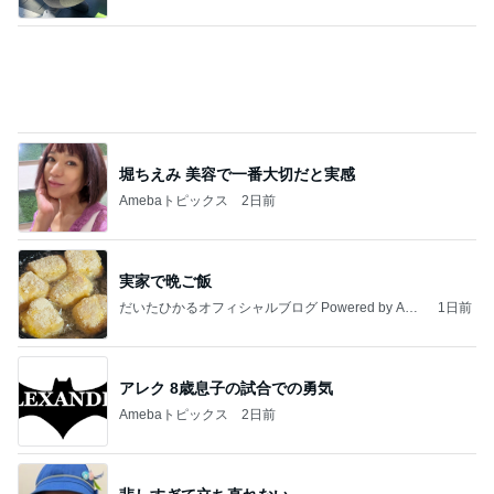
ba
アレク 8歳息子の試合での勇気
Amebaトピックス
2日前
悲しすぎて立ち直れない。
クロオフィシャルブログPowered by Ameba
3日前
美奈代 一目惚れで購入した新作
Amebaトピックス
2日前
強子の楽しい（？）ママ友トラブル【年長編】第10
1話
ウメブログ
5日前