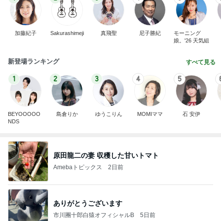
BEYOOOOO
島倉りか
ゆうこりん
MOMIママ
石 安伊
NDS
原田龍二の妻 収穫した甘いトマト
Amebaトピックス
2日前
ありがとうございます
市川團十郎白猿オフィシャルB
5日前
堀ちえみ 美容で一番大切だと実感
Amebaトピックス
2日前
実家で晩ご飯
だいたひかるオフィシャルブログ Powered by Ame
1日前