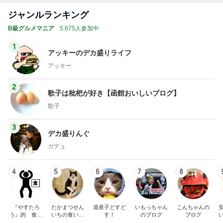
ジャンルランキング
B級グルメマニア
5,675人参加中
1
アッキーのデカ盛りライフ
アッキー
2
歌子は枇杷が好き【函館おいしいブログ】
歌子
3
デカ盛りんぐ
ガデュ
4
5
6
7
8
『やすたろ
たかまつせん
道産子どすど
いもっちゃん
こんちゃんの
う』的 食の
いちの食い散
す！
のブログ
ブログ
備忘録
らかし日記