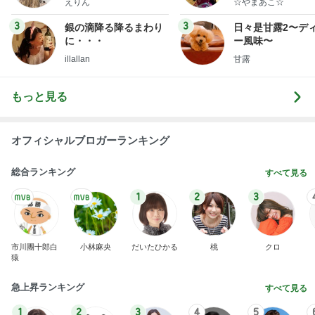
オフィシャルブロガーランキング
総合ランキング
すべて見る
1
2
3
市川團十郎白
小林麻央
だいたひかる
桃
クロ
猿
急上昇ランキング
すべて見る
1
2
3
4
5
加藤紀子
Sakurashimeji
真飛聖
尼子勝紀
モーニング
娘。'26 天気組
新登場ランキング
すべて見る
1
2
3
4
5