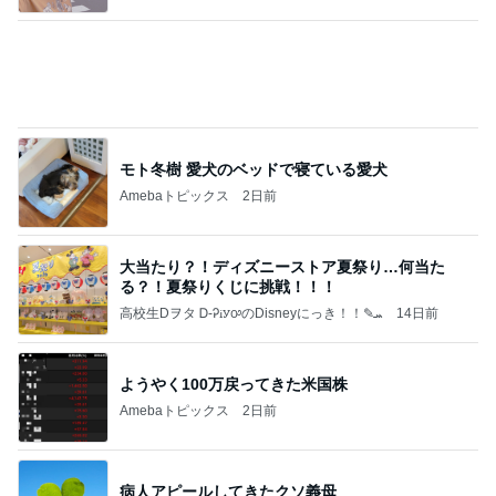
ほぼ1年悩み購入したリアシート
Amebaトピックス
2日前
記事を読む
痛みが増している様な抗がん剤治療
Amebaトピックス
2日前
よし、タイ行こ
与儀大介
1日前
定価で買ったパンツが20％OFFのセール
Amebaトピックス
2日前
日東駒専や産近甲龍は英語よりも国語の攻略が重視