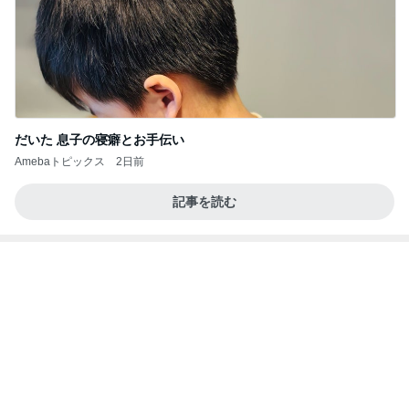
わあ喉は‥
藤田朋子オフィシャルブログ「笑顔の種と眠る犬」
3日前
Powered by Ameba
モト冬樹 愛犬のベッドで寝ている愛犬
Amebaトピックス
2日前
大当たり？！ディズニーストア夏祭り…何当た
る？！夏祭りくじに挑戦！！！
高校生Dヲタ Ꭰ-ᎮꭵꭹꭴのDisneyにっき！！✎ܚ
14日前
ようやく100万戻ってきた米国株
Amebaトピックス
2日前
病人アピールしてきたクソ義母
田舎のクソ義母vs都会育ちの嫁
3日前