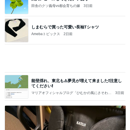
される、のかもしれない。
Bank of Dreamの公営競技はどこへ行く
11日前
母の送迎で18年ぶりの大学病院
Amebaトピックス
2日前
【秩父鉄道】８/２～１１/３０開催 ガリガリ君が
秩父鉄道に遊びにやってくる！のご紹介です
秩父市議会議員 黒澤秀之 ブログ Powered by Ame
10日前
ba
アグネス 家族と早めの誕生日祝い
Amebaトピックス
1日前
☆We're timelesz LIVE TOUR 2026 episode2 MO
MENTUM
☆☆☆ゆきちにっき☆☆☆
8日前