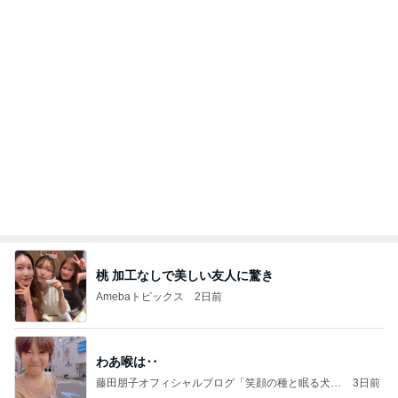
しまむらで買った可愛い長袖Tシャツ
Amebaトピックス
2日前
能登揺れ、東北も⚠️夢見が増えて来ました❗️注意し
てください❗️
マリアオフィシャルブログ「ひむかの風にさそわれ
3日前
て」Powered by Ameba