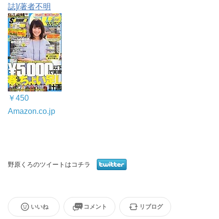
誌]/著者不明
￥450
Amazon.co.jp
野原くろのツイートはコチラ
いいね
コメント
リブログ