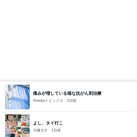
良い氣分や妄想のワークを重ねても引き寄せが起き
ない理由
心のブレーキを外して引き寄せを加速させる方法：
4日前
引き寄せ研究所
堀ちえみの夫 6皿パンチャンの昼食
Amebaトピックス
2日前
㊗️喜びを分け合える未来❣️”【この混沌の理由】”⽇
本も⾦融リセットの準備をしてます ””
あいすくりーむ『めるころ』
6時間前
追いはぎして着た母の快適な服