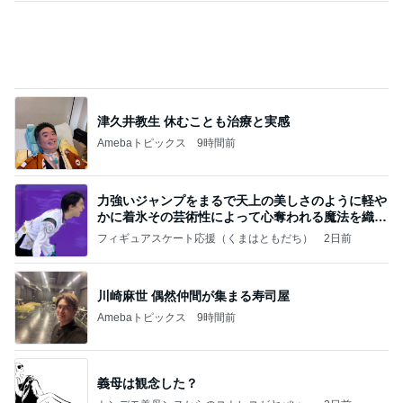
（続編）
どっちが本当のマザコンか言った妻
Amebaトピックス
9時間前
ラーメン二郎 新潟店【新潟市中央区】ラーメン小
つけメン変更 ツルパツ麺が旨い新潟二郎のつけ麺
主に新潟グルメとラーメン食べ歩きのよしなしご
14日前
と
マックの大興奮のポテトタイマー
Amebaトピックス
1日前
良心的な事業所ほど経営は苦しく、障害ある子の居