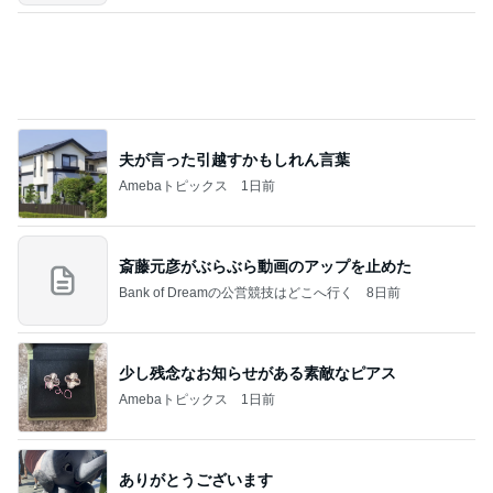
足先の痺れで注意が必要なサンダル
Amebaトピックス
1日前
記事を読む
店長がやらせる気満々だったドレス
Amebaトピックス
2日前
2026/08/07(K) 3本
何でかな？何でだろ？
4時間前
血糖値が爆上がりすると思うラーメン