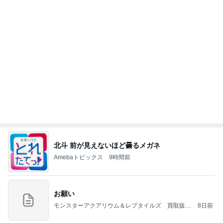
おもてなし一品に決定した鱒寿司
Amebaトピックス
1日前
涅槃寂静をゴールに設定することがなぜ大事なの
か、シンボルを受容可能なメッセージとして投げる
ことが
気功師から見たバレエとヒーリングのコツ～「まと
4日前
いのば」ブログ
高橋英樹 美しいトルコキキョウ
Amebaトピックス
23時間前
NISA①(;'∀')
パラスジュエリー（白美女神宝珠）の夢の記録
14日前