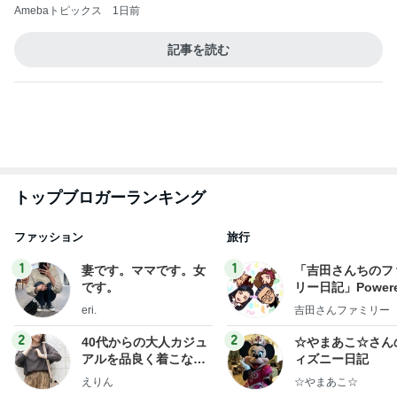
1
1
妻です。ママです。女
「吉田さんちのフ
です。
リー日記」Powere
y Ameba 吉田さ
eri.
吉田さんファミリー
ミリーオフィシャ
ログ
2
2
40代からの大人カジュ
☆やまあこ☆さん
アルを品良く着こなす
ィズニー日記
ファッションブログ
えりん
☆やまあこ☆
3
3
銀の滴降る降るまわり
日々是甘露2〜デ
に・・・
ー風味〜
illallan
甘露
もっと見る
オフィシャルブロガーランキング
総合ランキング
すべて見る
1
2
3