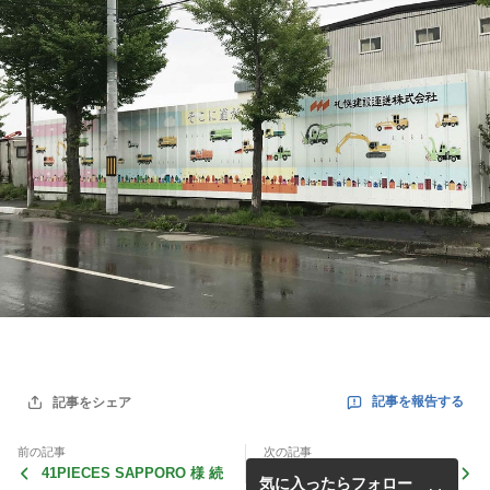
記事を報告する
記事をシェア
前の記事
次の記事
41PIECES SAPPORO 様 続
炭火焼肉 くろひめ 様
気に入ったらフォロー