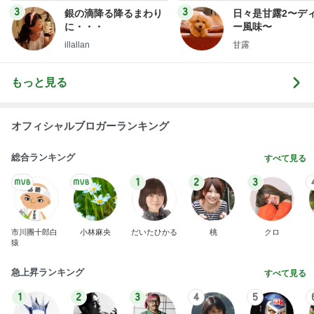
市川團十郎白
小林麻央
だいたひかる
桃
クロ
猿
急上昇ランキング
すべて見る
1
2
3
4
5
デーモン閣下
片岡愛之助
林下清志(ビッ
沢田聖子
金沢克彦
グダディ)
新登場ランキング
すべて見る
1
2
3
4
5
BEYOOOOO
島倉りか
ゆうこりん
石 安伊
蒼井心音
NDS