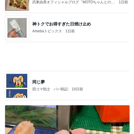
(長期保存カレーライスセット)
たかたんのコストコ通への道
8日前
藤あや子 キックボクシングのレッスン
Amebaトピックス
9時間前
記事を読む