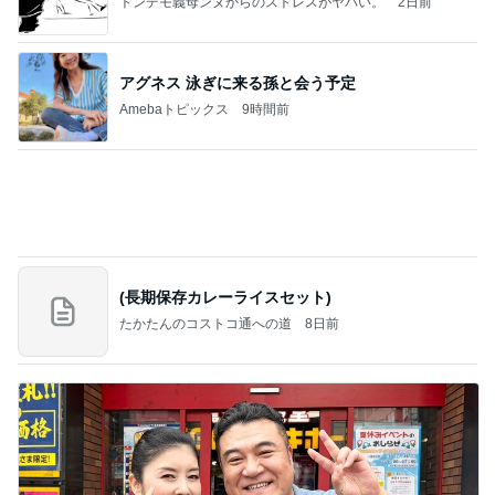
場所「放課後デイサービス」で深刻化する理念と現
実の
立石美津子オフィシャルブログ「テキトー母さんの
1日前
すすめ」Powered by Ameba
会員証提示し忘れもあった快挙
Amebaトピックス
1日前
記事を読む