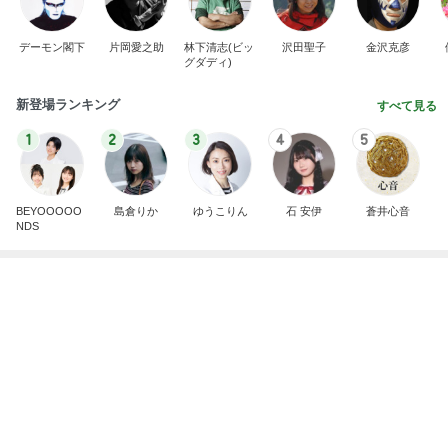
日本のカフェで感激したパフェ
Amebaトピックス
1日前
広島原爆の日 市長の言葉に動揺する総理
ブルーサファイア
1日前
夫が言った引越すかもしれん言葉
Amebaトピックス
1日前
斎藤元彦がぶらぶら動画のアップを止めた
Bank of Dreamの公営競技はどこへ行く
8日前
少し残念なお知らせがある素敵なピアス
Amebaトピックス
1日前