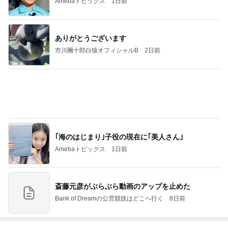
Amebaトピックス
1日前
ありがとうございます
市川團十郎白猿オフィシャルB
2日前
｢海のはじまり｣子役の現在に｢美人さん｣
Amebaトピックス
1日前
斎藤元彦がぶらぶら動画のアップを止めた
Bank of Dreamの公営競技はどこへ行く
8日前
ジャンルランキング
B級グルメマニア
5,674人参加中
1
アッキーのデカ盛りライフ