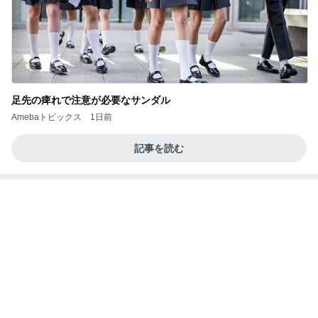
同じ夢
四コマ戦士 パパ戦記
10日前
娘との旅行で起きたハプニング
Amebaトピックス
12時間前
記事を読む