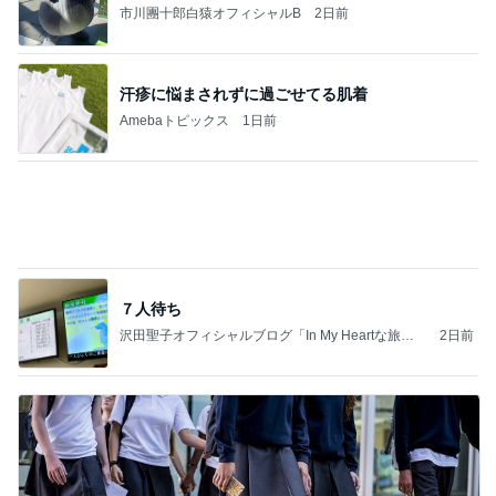
Amebaトピックス
13時間前
学生
日本人
7日前
扇風機の代わりに導入した物
Amebaトピックス
1日前
夫とファミレスで晩ごはん
武東由美オフィシャルブログ「MOTOちゃんとのは
1日前
っぴぃな毎日」Powered by Ameba
神トクでお得すぎた日焼け止め
Amebaトピックス
1日前