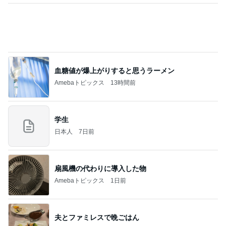
なす
フィギュアスケート応援（くまはともだち）
2日前
川崎麻世 偶然仲間が集まる寿司屋
Amebaトピックス
9時間前
義母は観念した？
トンデモ義母ンヌからのストレスがヤバい。
2日前
アグネス 泳ぎに来る孫と会う予定
Amebaトピックス
9時間前