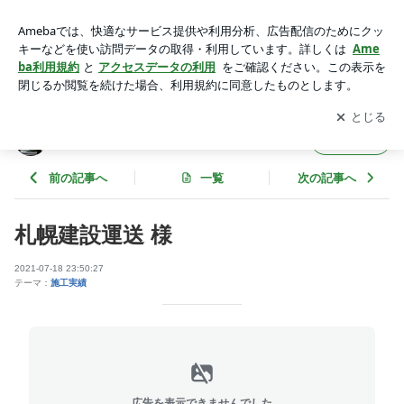
札幌建設運送 様 | 株式会社 ノグチ工芸 看板 ブログ
アプリをダウンロードして
ブログの更新通知
を受け取りまし
開く
ょう。
株式会社 ノグチ工芸 看板 ブログ
フォロー
前の記事へ
一覧
次の記事へ
札幌建設運送 様
2021-07-18 23:50:27
テーマ：
施工実績
広告を表示できませんでした