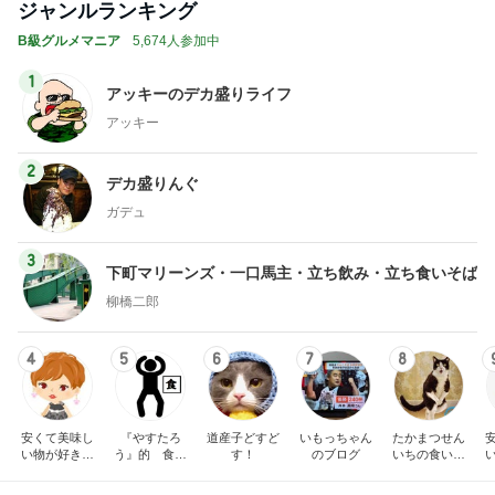
アッキー
2
デカ盛りんぐ
ガデュ
3
下町マリーンズ・一口馬主・立ち飲み・立ち食いそば
柳橋二郎
4
5
6
7
8
安くて美味し
『やすたろ
道産子どすど
いもっちゃん
たかまつせん
い物が好き☆
う』的 食の
す！
のブログ
いちの食い散
彡
備忘録
らかし日記
もっと見る
ガチャガチャで出た謎のチャーム