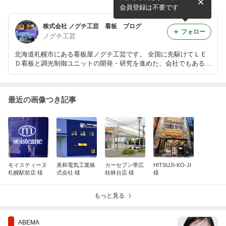
会員登録は不要です
株式会社 ノグチ工芸 看板 ブログ
フォロー
ノグチ工芸
北海道札幌市にある看板屋ノグチ工芸です。 全国に先駆けてＬＥ
Ｄ看板と調光制御ユニットの開発・研究を進めた、会社でもあるん
です。 ホームページ http://www.noguchi-kogei.co.jp/
最近の画像つき記事
モイスティーヌ
美和電気工業株
カーセブン帯広
HITSUJI-KO-JI
札幌駅前店 様
式会社 様
桂林台店 様
様
もっと見る
ABEMA