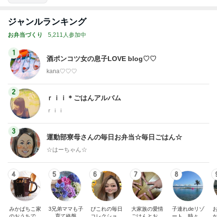
ジャンルランキング
お弁当づくり
5,211人参加中
1
酒ポンコツ女の息子LOVE blog♡♡
kana♡♡♡
2
ｒｉｉ＊ごはんアルバム
ｒｉｉ
3
運動部寮母さんの毎日お弁当☆毎日ごはん☆
☆はーちゃん☆
4
5
6
7
8
みかぱちこ家
3兄弟ママも子
ぴこれの毎日
大家族の愛情
子連れdeリゾ
のおうちでご
育て終盤
コレクション
ごはんとお弁
ート、時々キ