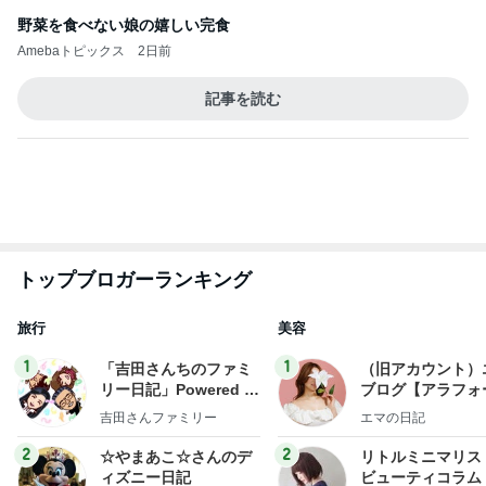
トップブロガーランキング
旅行
美容
1
1
「吉田さんちのファミ
（旧アカウント）
リー日記」Powered b
ブログ【アラフォ
y Ameba 吉田さんファ
社売却セカンドラ
吉田さんファミリー
エマの日記
ミリーオフィシャルブ
フ】
ログ
2
2
☆やまあこ☆さんのデ
リトルミニマリス
ィズニー日記
ビューティコラム 
little minimalist'
☆やまあこ☆
あねっさ／anessa
uty colum
3
3
日々是甘露2〜ディズニ
美人になれる、た
ー風味〜
んの魔法
甘露
hiromi
もっと見る