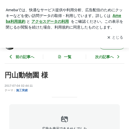
円山動物園 様 | 株式会社 ノグチ工芸 看板 ブログ
アプリをダウンロードして
ブログの更新通知
を受け取りまし
開く
ょう。
株式会社 ノグチ工芸 看板 ブログ
フォロー
前の記事へ
一覧
次の記事へ
円山動物園 様
2017-07-04 02:44:11
テーマ：
施工実績
広告を表示できませんでした