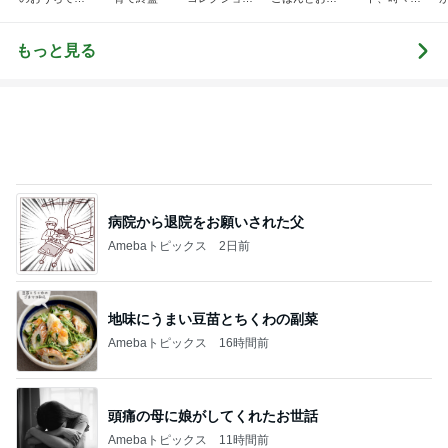
はん
♬.*ﾟ
当❤︎
ャラ弁
5
ブ
もっと見る
病院から退院をお願いされた父
Amebaトピックス
2日前
地味にうまい豆苗とちくわの副菜
Amebaトピックス
16時間前
頭痛の母に娘がしてくれたお世話
Amebaトピックス
11時間前
レジェンド松下のなんでもプレゼン！
Amebaトピックス
18時間前