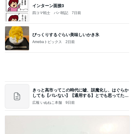
【ヤマハ発動機】～トートバック～【三越伊勢丹】
株主優待を楽しんで～tasayuryのブログ
14日前