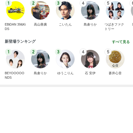
BEYOOOOO
島倉りか
ゆうこりん
石 安伊
蒼井心音
NDS
お祝いディナーで最高のパエリア
Amebaトピックス
1日前
横浜SOGOうまいもの大会
nanaオフィシャルブログ Powered by Ameba
11日前
超美味しかったしゃぶしゃぶ会
Amebaトピックス
1日前
2026/07/28(K) 4本