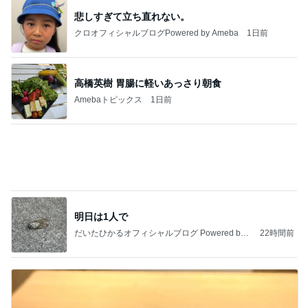
今日の服装 ブログ読んでくれてて嬉しい瞬間。
桃オフィシャルブログ Powered by Ameba
1日前
ハズレなくて可愛すぎる豆皿と風鈴
Amebaトピックス
2日前
私達が何も言えなくなる事を楽しみにしていまー
す｡
最後の悪あがき
2日前
週に1回しか検診日がない婦人科
Amebaトピックス
1日前
インターン面接3
四コマ戦士 パパ戦記
7日前