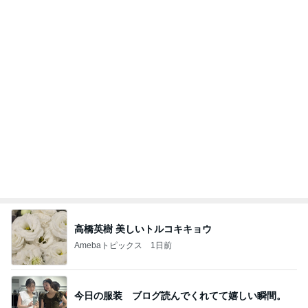
家の向きを誤り始まった後悔
Amebaトピックス
1日前
記事を読む
制作スピードに驚いた子供の成長
Amebaトピックス
1日前
今週から停電が始まる?! 片山さつき大臣の警告がE
BS、RV、そしてGESARA宣言が⁈
心の道標【旧：ヤ～ベェのブログ】
5時間前