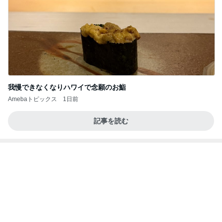
びっくりするぐらい美味しいかき氷
Amebaトピックス
2日前
きっと高市ってこの時代に嘘、誤魔化し、はぐらか
しても【バレない】【通用する】とでも思ってたん
だろ
広報 いぬねこ本舗
9日前