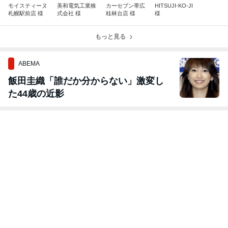
モイスティーヌ
美和電気工業株
カーセブン帯広
HITSUJI-KO-JI
札幌駅前店 様
式会社 様
桂林台店 様
様
もっと見る
ABEMA
飯田圭織「誰だか分からない」激変し
た44歳の近影