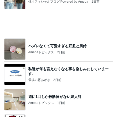
コメダの1000kcal超えのカツパン
Amebaトピックス
1日前
20260803 鬼郁隊4人衆で中ちゃん釣行 写メ
中ちゃんのブログ
1日前
ベビーの太くて立派なかかと落とし
Amebaトピックス
1日前
業務用アイスどこに売ってる？ロッテやタカナシ等
安い市販の2リットルアイスは業務スーパーやシャ
トレ
AKO | Smart Life
8日前
英語と日本語だと思っていた違い
Amebaトピックス
1日前