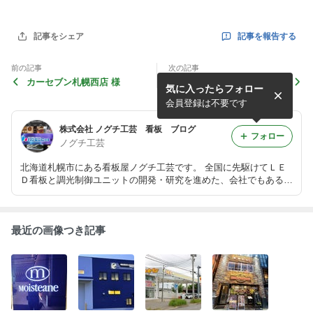
記事を報告する
記事をシェア
前の記事
次の記事
カーセブン札幌西店 様
ほけんナビ イオン札幌藻岩
気に入ったらフォロー
店 様
会員登録は不要です
株式会社 ノグチ工芸 看板 ブログ
フォロー
ノグチ工芸
北海道札幌市にある看板屋ノグチ工芸です。 全国に先駆けてＬＥ
Ｄ看板と調光制御ユニットの開発・研究を進めた、会社でもあるん
です。 ホームページ http://www.noguchi-kogei.co.jp/
最近の画像つき記事