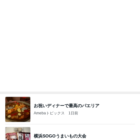
何でかな？何でだろ？
11日前
大満喫したピクニック新幹線
Amebaトピックス
22時間前
悲しすぎて立ち直れない。
クロオフィシャルブログPowered by Ameba
1日前
高橋英樹 胃腸に軽いあっさり朝食
Amebaトピックス
1日前
明日は1人で
だいたひかるオフィシャルブログ Powered by
22時間前
Ameba