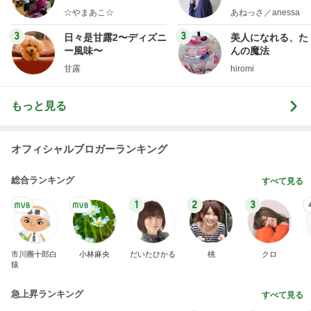
オフィシャルブロガーランキング
総合ランキング
すべて見る
1
2
3
市川團十郎白
小林麻央
だいたひかる
桃
クロ
猿
急上昇ランキング
すべて見る
1
2
3
4
5
EBiDAN 39&Ki
高山善廣
こいたん
島倉りか
つばきファク
DS
トリー
新登場ランキング
すべて見る
1
2
3
4
5