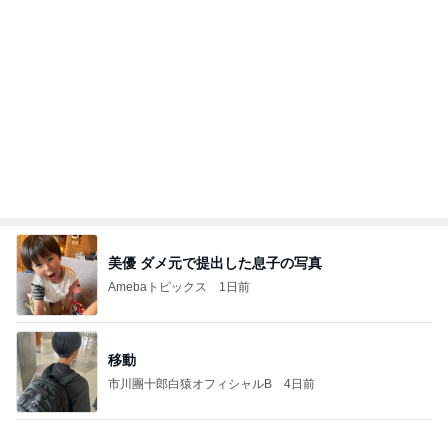
ずっと
武東由美オフィシャルブログ「MOTOちゃんとのは
2日前
っぴぃな毎日」Powered by Ameba
バターと塩で焼いたうますぎるパン
Amebaトピックス
1日前
【お知らせ】9/21〜9/23北海道3days
パク・ジュニョン オフィシャルブログ 「日本の
2日前
心」 powered by Ameba
会社の先輩からいただいた頂き物
Amebaトピックス
1日前