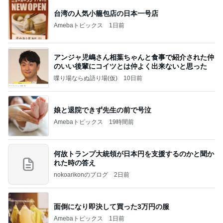
台湾の人気小籠包店の日本一号店
Amebaトピックス
1日前
アンジャ児嶋さん相葉ちゃんと食事で紹介された仲
のいい後輩にコイツとは仲よく出来ないと思った
喋り場ならぬ語り場(仮)
10日前
娘と退院できず先生の前で号泣
Amebaトピックス
19時間前
何故トランプ大統領が日本円を支援するのかと聞か
れた時の答え
nokoarikonのブログ
2日前
面倒になり即決して買った3万円の服
Amebaトピックス
1日前