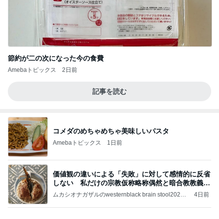
節約が二の次になった今の食費
Amebaトピックス
2日前
記事を読む
コメダのめちゃめちゃ美味しいパスタ
Amebaトピックス
1日前
価値観の違いによる「失敗」に対して感情的に反省
しない 私だけの宗教仮称略称偶然と暗合教教義候
補
ムカシオナガザルのwesternblack brain stool2024
4日前
年（令和6）11月25日以来減酒断煙再開ムカシオナ
ガザル