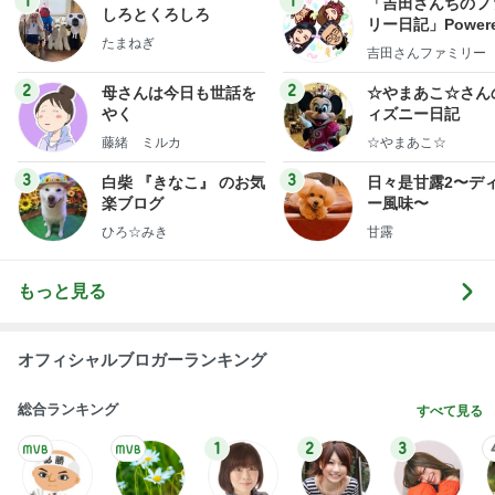
1
1
「吉田さんちのフ
しろとくろしろ
リー日記」Powere
たまねぎ
y Ameba 吉田さ
吉田さんファミリー
ミリーオフィシャ
ログ
2
2
母さんは今日も世話を
☆やまあこ☆さん
やく
ィズニー日記
藤緒 ミルカ
☆やまあこ☆
3
3
白柴 『きなこ』 のお気
日々是甘露2〜デ
楽ブログ
ー風味〜
ひろ☆みき
甘露
もっと見る
オフィシャルブロガーランキング
総合ランキング
すべて見る
1
2
3