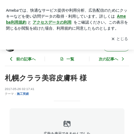
札幌クララ美容皮膚科 様 | 株式会社 ノグチ工芸 看板 ブロ
グ
アプリをダウンロードして
ブログの更新通知
を受け取りまし
開く
ょう。
株式会社 ノグチ工芸 看板 ブログ
フォロー
前の記事へ
一覧
次の記事へ
札幌クララ美容皮膚科 様
2017-05-26 02:17:41
テーマ：
施工実績
広告を表示できませんでした