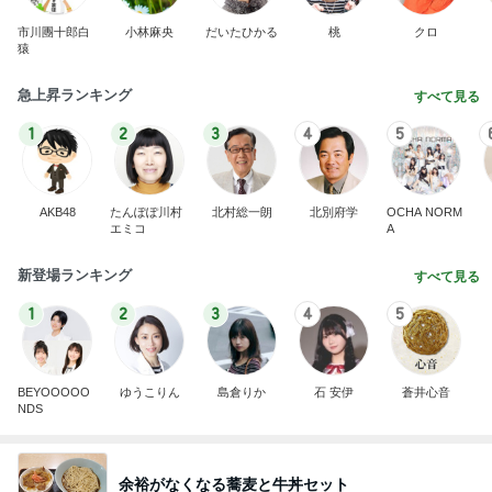
市川團十郎白
小林麻央
だいたひかる
桃
クロ
猿
急上昇ランキング
すべて見る
1
2
3
4
5
AKB48
たんぽぽ川村
北村総一朗
北別府学
OCHA NORM
エミコ
A
新登場ランキング
すべて見る
1
2
3
4
5
BEYOOOOO
ゆうこりん
島倉りか
石 安伊
蒼井心音
NDS
余裕がなくなる蕎麦と牛丼セット