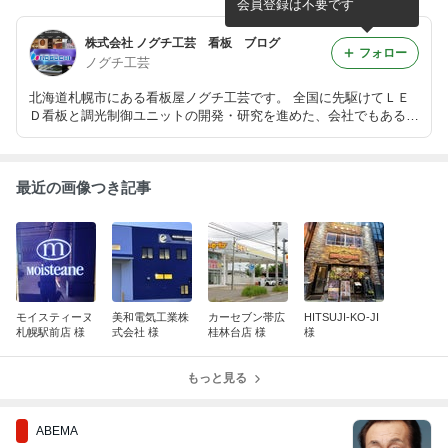
会員登録は不要です
株式会社 ノグチ工芸 看板 ブログ
フォロー
ノグチ工芸
北海道札幌市にある看板屋ノグチ工芸です。 全国に先駆けてＬＥ
Ｄ看板と調光制御ユニットの開発・研究を進めた、会社でもあるん
です。 ホームページ http://www.noguchi-kogei.co.jp/
最近の画像つき記事
モイスティーヌ
美和電気工業株
カーセブン帯広
HITSUJI-KO-JI
札幌駅前店 様
式会社 様
桂林台店 様
様
もっと見る
ABEMA