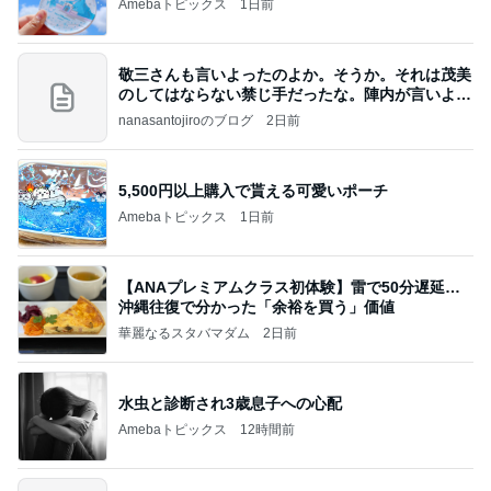
Amebaトピックス
1日前
敬三さんも言いよったのよか。そうか。それは茂美
のしてはならない禁じ手だったな。陣内が言いよる
のよ
nanasantojiroのブログ
2日前
5,500円以上購入で貰える可愛いポーチ
Amebaトピックス
1日前
【ANAプレミアムクラス初体験】雷で50分遅延…
沖縄往復で分かった「余裕を買う」価値
華麗なるスタバマダム
2日前
水虫と診断され3歳息子への心配
Amebaトピックス
12時間前