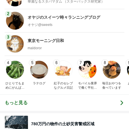
華麗なるスタバマダム （スターバックス研究家）
2
オヤジのスイーツ時々ランニングブログ
オヤジ@sweets
3
東京モーニング日和
maldoror
4
5
6
7
8
ひとりでもま
ラテログ
紅子のセレブ
モバイル業界
毎日おやつを
めにがんばる
なグルメ日記
で働く平社員
食べています
ブログ
のブログ
もっと見る
780万円の物件の土砂災害警戒区域