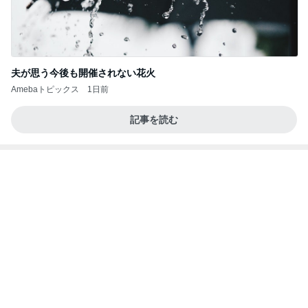
美優 ダメ元で提出した息子の写真
Amebaトピックス
1日前
移動
市川團十郎白猿オフィシャルB
4日前
子供達の留守番中に起きた地震
Amebaトピックス
1日前