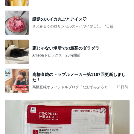
話題のスイカ丸ごとアイス♡
さとみるくのロサンゼルス⇔ハワイ夢日記
7日前
家じゃない場所での最高のダラダラ
Amebaトピックス
23時間前
高橋直純のトラブルメーカー第1167回更新しまし
た！
高橋直純オフィシャルブログ「なおずみぶろぐ」
11日前
Powered by Ameba