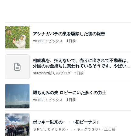
アシナガバチの巣を駆除した後の報告
Amebaトピックス
1日前
相続税を、払えないで、売りに出されて不動産は、
外国のお金持ちに買われているそうです。やばいで
すよ
ht9299yzf祈りのブログ
5日前
堀ちえみの夫 ロビーにいた多くの力士
Amebaトピックス
1日前
ポッキー以来の・・・初ビーナス♪
ＳＲ♡ＬＯＶＥＲの・・・キックでＧＯ♪
11日前
肉肉しい黒毛和牛とボロネーゼ
Amebaトピックス
11時間前