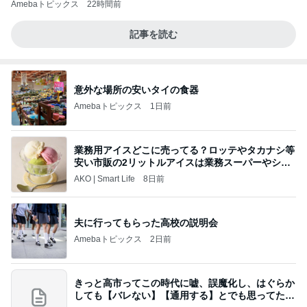
Amebaトピックス
22時間前
記事を読む
意外な場所の安いタイの食器
Amebaトピックス
1日前
業務用アイスどこに売ってる？ロッテやタカナシ等
安い市販の2リットルアイスは業務スーパーやシャ
トレ
AKO | Smart Life
8日前
夫に行ってもらった高校の説明会
Amebaトピックス
2日前
きっと高市ってこの時代に嘘、誤魔化し、はぐらか
しても【バレない】【通用する】とでも思ってたん