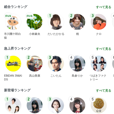
総合ランキング
すべて見る
1
2
3
市川團十郎白
小林麻央
だいたひかる
桃
クロ
猿
急上昇ランキング
すべて見る
1
2
3
4
5
EBiDAN 39&Ki
高山善廣
こいたん
島倉りか
つばきファク
DS
トリー
新登場ランキング
すべて見る
1
2
3
4
5