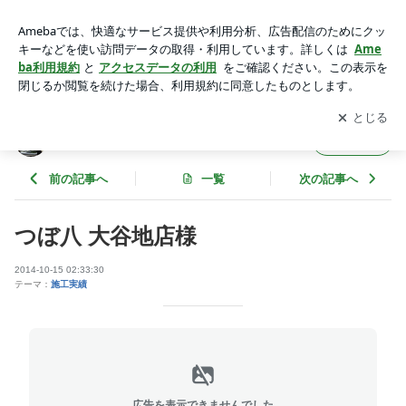
つぼ八 大谷地店様 | 株式会社 ノグチ工芸 看板 ブログ
アプリをダウンロードして
ブログの更新通知
を受け取りまし
開く
ょう。
株式会社 ノグチ工芸 看板 ブログ
フォロー
前の記事へ
一覧
次の記事へ
つぼ八 大谷地店様
2014-10-15 02:33:30
テーマ：
施工実績
広告を表示できませんでした