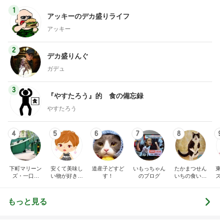
1
アッキーのデカ盛りライフ
アッキー
2
デカ盛りんぐ
ガデュ
3
『やすたろう』的 食の備忘録
やすたろう
4
5
6
7
8
下町マリーン
安くて美味し
道産子どすど
いもっちゃん
たかまつせん
ズ・一口馬
い物が好き☆
す！
のブログ
いちの食い散
主・立ち飲
彡
らかし日記
み・立ち食い
そば
もっと見る