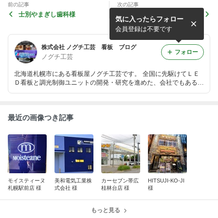
前の記事
次の記事
士別やまぎし歯科様
M.I Dental Clinic様
気に入ったらフォロー
会員登録は不要です
株式会社 ノグチ工芸 看板 ブログ
フォロー
ノグチ工芸
北海道札幌市にある看板屋ノグチ工芸です。 全国に先駆けてＬＥ
Ｄ看板と調光制御ユニットの開発・研究を進めた、会社でもあるん
です。 ホームページ http://www.noguchi-kogei.co.jp/
最近の画像つき記事
モイスティーヌ
美和電気工業株
カーセブン帯広
HITSUJI-KO-JI
札幌駅前店 様
式会社 様
桂林台店 様
様
もっと見る