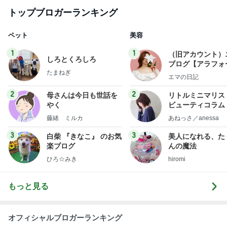
トップブロガーランキング
ペット
美容
1
1
（旧アカウント）
しろとくろしろ
ブログ【アラフォ
たまねぎ
社売却セカンドラ
エマの日記
フ】
2
2
母さんは今日も世話を
リトルミニマリス
やく
ビューティコラム 
little minimalist'
藤緒 ミルカ
あねっさ／anessa
uty colum
3
3
白柴 『きなこ』 のお気
美人になれる、た
楽ブログ
んの魔法
ひろ☆みき
hiromi
もっと見る
オフィシャルブロガーランキング