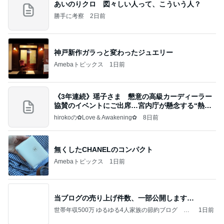
あいのりクロ 図々しい人って、こういう人？
勝手に考察
2日前
神戸新作ガラっと変わったジュエリー
Amebaトピックス
1日前
《3年連続》瑶子さま 懇意の高級カーディーラー
協賛のイベントにご出席…宮内庁が懸念する“熱心
すぎ
hirokoの✿Love＆Awakening✿
8日前
無くしたCHANELのコンパクト
Amebaトピックス
1日前
当ブログの売り上げ件数、一部公開します…
世帯年収500万 ゆるゆる4人家族の節約ブログ 〜
1日前
ケチ旦那と金銭感覚マヒ嫁の日々〜