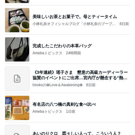
美味しいお茶とお菓子で。母とティータイム
小林礼奈オフィシャルブログ「小林礼奈のブーブー
8日前
ブログ」Powered by Ameba
完成したこだわりの本革バッグ
Amebaトピックス
24時間前
《3年連続》瑶子さま 懇意の高級カーディーラー
協賛のイベントにご出席…宮内庁が懸念する“熱心
すぎ
hirokoの✿Love＆Awakening✿
8日前
有名店の八つ橋の真剣な食べ比べ
Amebaトピックス
1日前
あいのりクロ 図々しい人って、こういう人？