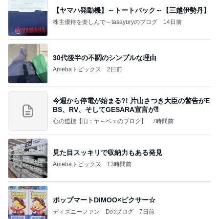
【ヤマハ発動機】～トートバック～【三越伊勢丹】
株主優待を楽しんで～tasayuryのブログ
14日前
30代後半の不調のシンプルな理由
Amebaトピックス
2日前
今週から停電が始まる?! 片山さつき大臣の警告がE
BS、RV、そしてGESARA宣言が⁈
心の道標【旧：ヤ～ベェのブログ】
7時間前
見た目スッキリで収納力もある発見
Amebaトピックス
13時間前
ポップマートDIMOO×ピクサー☆
ディズニーファン Dのブログ
7日前