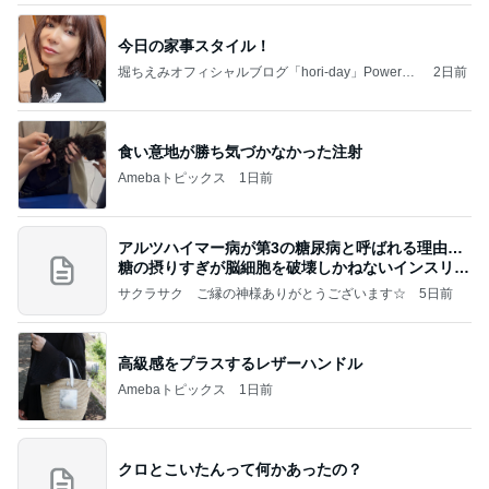
今日の家事スタイル！
堀ちえみオフィシャルブログ「hori-day」Powered
2日前
by Ameba
食い意地が勝ち気づかなかった注射
Amebaトピックス
1日前
アルツハイマー病が第3の糖尿病と呼ばれる理由…
糖の摂りすぎが脳細胞を破壊しかねないインスリン
の恐
サクラサク ご縁の神様ありがとうございます☆
5日前
高級感をプラスするレザーハンドル
Amebaトピックス
1日前
クロとこいたんって何かあったの？