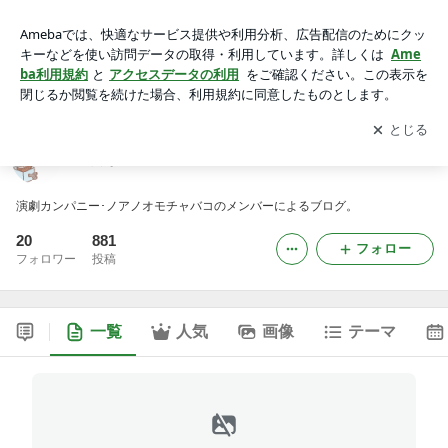
徒然なるノアノオモチャバコ
アプリをダウンロードして
ブログの更新通知
を受け取りまし
開く
ょう。
徒然なるノアノオモチャバコ
演劇カンパニー･ノアノオモチャバコのメンバーによるブログ。
20
881
フォロー
フォロワー
投稿
一覧
人気
画像
テーマ