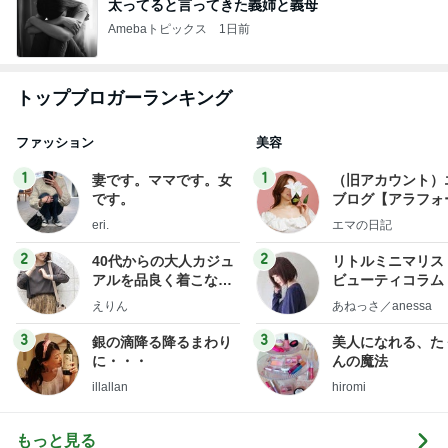
太ってると言ってきた義姉と義母
Amebaトピックス
1日前
トップブロガーランキング
ファッション
美容
1
1
妻です。ママです。女
（旧アカウント）
です。
ブログ【アラフォ
社売却セカンドラ
eri.
エマの日記
フ】
2
2
40代からの大人カジュ
リトルミニマリス
アルを品良く着こなす
ビューティコラム 
ファッションブログ
little minimalist'
えりん
あねっさ／anessa
uty colum
3
3
銀の滴降る降るまわり
美人になれる、た
に・・・
んの魔法
illallan
hiromi
もっと見る