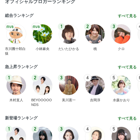
オフィシャルブロガーランキング
総合ランキング
すべて見る
1
2
3
市川團十郎白
小林麻央
だいたひかる
桃
クロ
猿
急上昇ランキング
すべて見る
1
2
3
4
5
木村直人
BEYOOOOO
美川憲一
吉岡淳
水森かおり
NDS
新登場ランキング
すべて見る
1
2
3
4
5