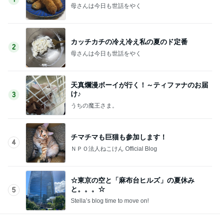
母さんは今日も世話をやく
カッチカチの冷え冷え私の夏のド定番
2
母さんは今日も世話をやく
天真爛漫ボーイが行く！～ティファナのお届
け♪
3
うちの魔王さま。
チマチマも巨猫も参加します！
4
ＮＰＯ法人ねこけん Official Blog
☆東京の空と「麻布台ヒルズ」の夏休み
と。。。☆
5
Stella’s blog time to move on!