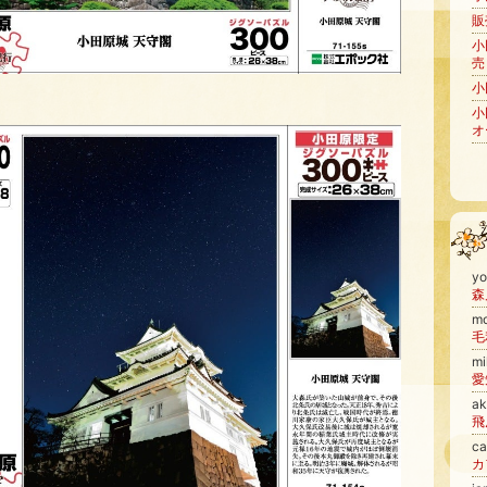
販
小
売
小
小
オ
y
m
毛
m
a
飛
c
カ