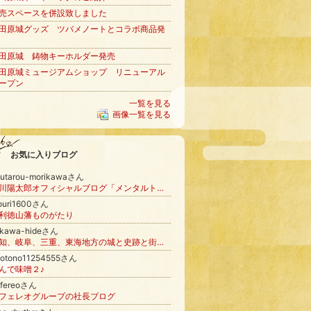
売スペースを併設致しました
田原城グッズ ツバメノートとコラボ商品発
田原城 鋳物キーホルダー発売
田原城ミュージアムショップ リニューアル
ープン
一覧を見る
画像一覧を見る
お気に入りブログ
outarou-morikawaさん
森川陽太郎オフィシャルブログ「メンタルトレーナー。」Powered by Ameba
ouri1600さん
利徳山藩ものがたり
ikawa-hideさん
愛知、岐阜、三重、東海地方の城と史跡と街道歩き
更新
kotono11254555さん
んで味噌２♪
afereoさん
フェレオグループの社長ブログ