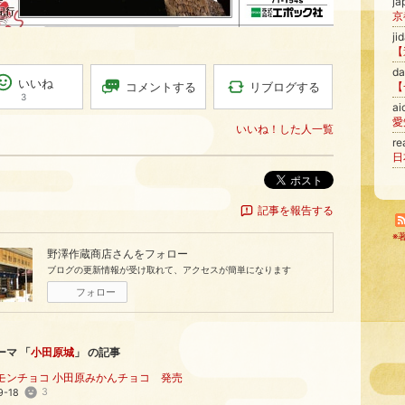
j
ji
【
d
いいね
リブログする
コメントする
3
ai
愛
いいね！した人一覧
r
ポスト
記事を報告する
※
野澤作蔵商店
さんをフォロー
ブログの更新情報が受け取れて、アクセスが簡単になります
フォロー
ーマ 「
小田原城
」 の記事
モンチョコ 小田原みかんチョコ 発売
3
9-18