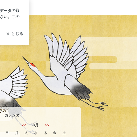
ログイン
カレンダー
<<
8月
>>
日
月
火
水
木
金
土