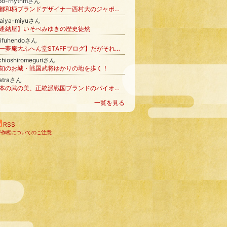
apo-rhythmさん
京都和柄ブランドデザイナー西村大のジャポリズム道
daiya-miyuさん
逢結屋】いそべみゆきの歴史徒然
aifuhendoさん
【一夢庵大ふへん堂STAFFブログ】だがそれがいい!!
chioshiromeguriさん
知のお城・戦国武将ゆかりの地を歩く！
eatraさん
日本の武の美、正統派戦国ブランドのパイオニア【もののふ】
一覧を見る
RSS
著作権についてのご注意