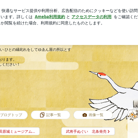
っていたファン達
芸能人ブログ
人気ブログ
新規登録
想い ひとの縁此れをしてゆゑん屋の所以とす
おります。
しください！
ブログトップ
記事一覧
画像一覧
田原城ミュージアム…
武将手ぬぐい 北条発売