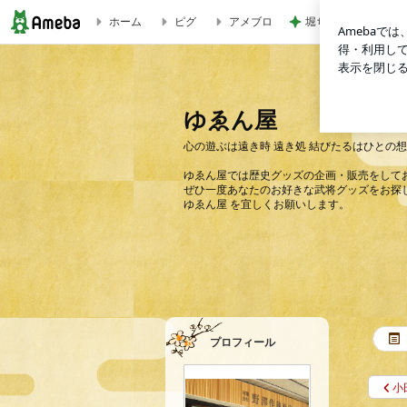
ホーム
ピグ
アメブロ
堀ちえみの夫 集ま
小田原城ジグソーパズル発売 | ゆゑん屋
ゆゑん屋
心の遊ぶは遠き時 遠き処 結びたるはひとの
ゆゑん屋では歴史グッズの企画・販売をして
ぜひ一度あなたのお好きな武将グッズをお探
ゆゑん屋 を宜しくお願いします。
プロフィール
小