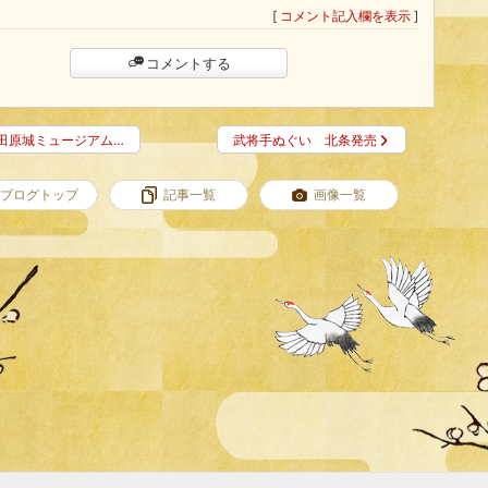
[
コメント記入欄を表示
]
コメントする
田原城ミュージアム…
武将手ぬぐい 北条発売
ブログトップ
記事一覧
画像一覧