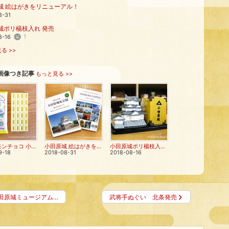
城 絵はがきをリニューアル！
8-31
城ポリ楊枝入れ 発売
1
8-16
る >>
画像つき記事
もっと見る >>
片浦レモンチョコ 小田原みかんチョコ 発売
小田原城 絵はがきをリニューアル！
小田原城ポリ楊枝入れ 発売
9-18
2018-08-31
2018-08-16
田原城ミュージアム…
武将手ぬぐい 北条発売