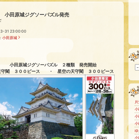
小田原城ジグソーパズル発売
3-31 23:00:00
：
小田原城
小田原城ジグソーパズル ２種類 発売開始
守閣 ３００ピース ・ 星空の天守閣 ３００ピース
片
小
小
小
ゆ
小