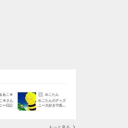
まあこ☆
れこたん
5
こ☆さん
れこたんのディズ
ニー日記
ニー大好き♡孫4
人
もっと見る