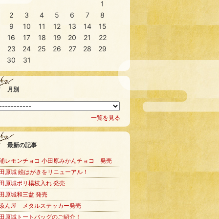
1
2
3
4
5
6
7
8
9
10
11
12
13
14
15
16
17
18
19
20
21
22
23
24
25
26
27
28
29
30
31
月別
一覧を見る
最新の記事
浦レモンチョコ 小田原みかんチョコ 発売
田原城 絵はがきをリニューアル！
田原城ポリ楊枝入れ 発売
田原城和三盆 発売
ゑん屋 メタルステッカー発売
田原城トートバッグのご紹介！