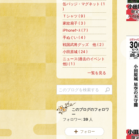
缶バッジ・マグネット ( 1
)
Ｔシャツ ( 9 )
家紋扇子 ( 3 )
iPhoneｹｰｽ ( 7 )
手ぬぐい ( 4 )
戦国武将グッズ 他 ( 2 )
小田原城 ( 24 )
ニュース(過去のイベント
他) ( 1 )
一覧を見る
このブログのフォロワ
ー
フォロワー:
39
人
フォロー