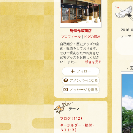
2016-0
野澤作蔵商店
テーマ
プロフィール
｜
ピグの部屋
自己紹介：歴史グッズの企
画・販売をしております。
ぜひ一度あなたのお好きな
武将グッズをお探しくださ
い！ また...
続きを見る
・天
フォロー
アメンバーになる
メッセージを送る
テーマ
ブログ ( 142 )
キーホルダー・根付・
ＳＴ ( 13 )