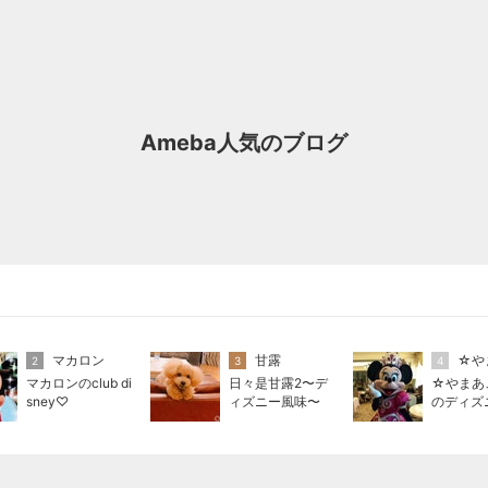
Ameba人気のブログ
マカロン
甘露
☆や
2
3
4
マカロンのclub di
日々是甘露2〜デ
☆やまあ
sney♡
ィズニー風味〜
のディズ