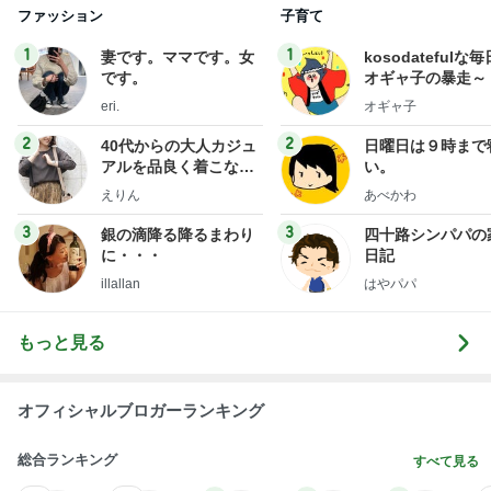
ファッション
子育て
1
1
妻です。ママです。女
kosodatefulな毎
です。
オギャ子の暴走～
eri.
オギャ子
2
2
40代からの大人カジュ
日曜日は９時まで
アルを品良く着こなす
い。
ファッションブログ
えりん
あべかわ
3
3
銀の滴降る降るまわり
四十路シンパパの
に・・・
日記
illallan
はやパパ
もっと見る
オフィシャルブロガーランキング
総合ランキング
すべて見る