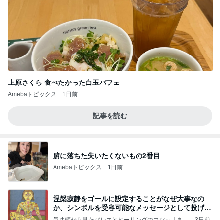
上原さくら 食べたかった白玉パフェ
Amebaトピックス
1日前
記事を読む
腑に落ちた失いたくないもの2番目
Amebaトピックス
1日前
涅槃寂静をゴールに設定することがなぜ大事なの
か、シンボルを受容可能なメッセージとして投げる
ことが
気功師から見たバレエとヒーリングのコツ～「まと
3日前