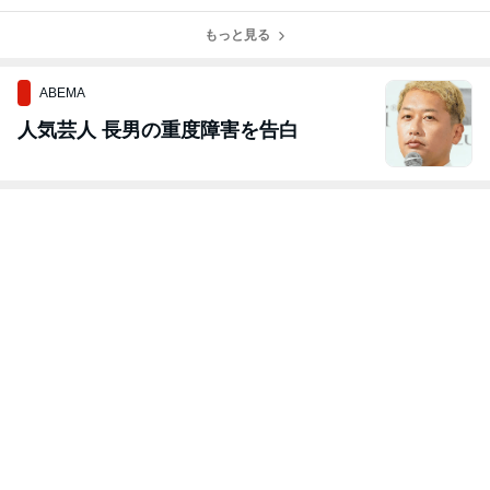
州 ”レッスン
西 ”甘えん坊
西 ”新入りの
州 ”ありがと
スタート”
です”
預かりっ仔がや
う❤里親募集準
もっと見る
ってきました”
備中です”
ABEMA
人気芸人 長男の重度障害を告白