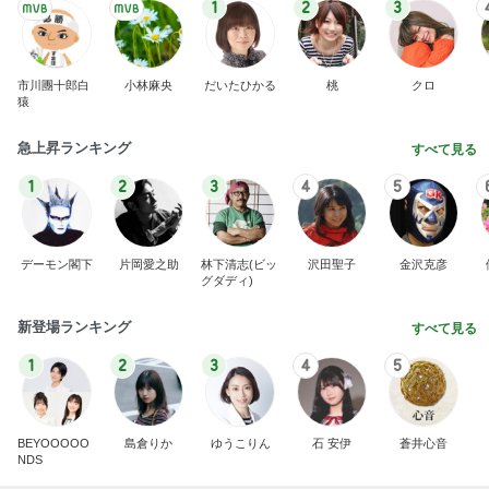
1
2
3
市川團十郎白
小林麻央
だいたひかる
桃
クロ
猿
急上昇ランキング
すべて見る
1
2
3
4
5
デーモン閣下
片岡愛之助
林下清志(ビッ
沢田聖子
金沢克彦
グダディ)
新登場ランキング
すべて見る
1
2
3
4
5
BEYOOOOO
島倉りか
ゆうこりん
石 安伊
蒼井心音
NDS