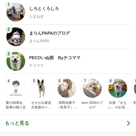
1
しろとくろしろ
たまねぎ
2
まりんPAPAのブログ
まりんPAPA
3
PECOいぬ部 Byチコママ
チコママ
4
5
6
7
8
愛の肉球会
さかがみ家老
高野由磨子
love-3025のブ
白柴 『きな
監事の独り言
犬老猫ホームt
（有美子）の
ログ
こ』 のお気楽
erra-pa 寮長タ
ブログ
ブログ
カの奮闘日記
もっと見る