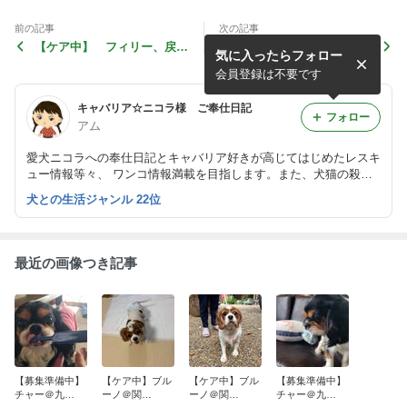
前の記事
次の記事
【ケア中】 フィリー、戻っ
まこと、正式譲渡になりまし
気に入ったらフォロー
てきました
た！
会員登録は不要です
キャバリア☆ニコラ様 ご奉仕日記
フォロー
アム
愛犬ニコラへの奉仕日記とキャバリア好きが高じてはじめたレスキ
ュー情報等々、 ワンコ情報満載を目指します。また、犬猫の殺処
分０を目指し活動されてる方を心から尊敬、応援しています。
犬との生活ジャンル 22位
最近の画像つき記事
【募集準備中】
【ケア中】ブル
【ケア中】ブル
【募集準備中】
チャー＠九
ーノ＠関
ーノ＠関
チャー＠九