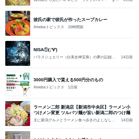
いのば」ブログ
彼氏の家で彼氏が作ったスープカレー
Amebaトピックス
20時間前
NISA①(;'∀')
パラスジュエリー（白美女神宝珠）の夢の記録
14日前
（続編）
3000円購入で貰える500円分のもの
Amebaトピックス
1日前
ラーメン二郎 新潟店【新潟市中央区】ラーメン小
つけメン変更 ツルパツ麺が旨い新潟二郎のつけ麺
主に新潟グルメとラーメン食べ歩きのよしなしご
14日前
と