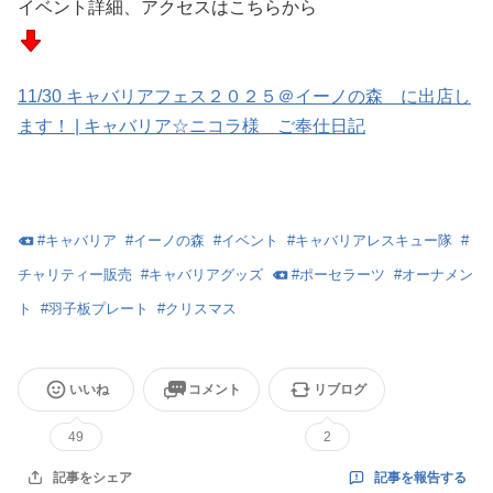
イベント詳細、アクセスはこちらから
11/30 キャバリアフェス２０２５＠イーノの森 に出店し
ます！ | キャバリア☆ニコラ様 ご奉仕日記
#
キャバリア
#
イーノの森
#
イベント
#
キャバリアレスキュー隊
#
チャリティー販売
#
キャバリアグッズ
#
ポーセラーツ
#
オーナメン
ト
#
羽子板プレート
#
クリスマス
いいね
コメント
リブログ
49
2
記事を報告する
記事をシェア