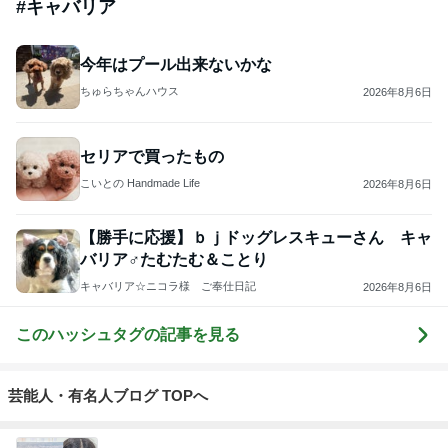
#
キャバリア
今年はプール出来ないかな
ちゅらちゃんハウス
2026年8月6日
セリアで買ったもの
こいとの Handmade Life
2026年8月6日
【勝手に応援】ｂｊドッグレスキューさん キャ
バリア♂たむたむ＆ことり
キャバリア☆ニコラ様 ご奉仕日記
2026年8月6日
このハッシュタグの記事を見る
芸能人・有名人ブログ TOPへ