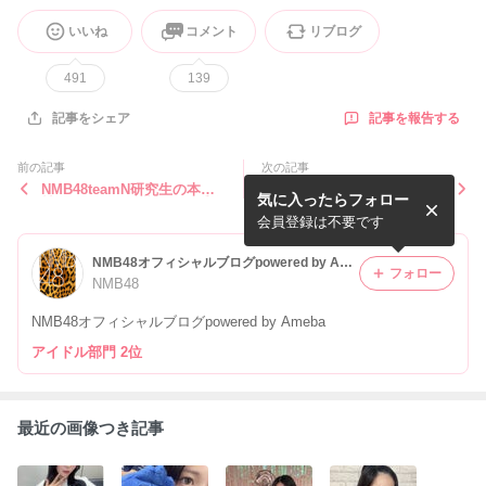
いいね
コメント
リブログ
491
139
記事を報告する
記事をシェア
前の記事
次の記事
NMB48teamN研究生の本郷
村中有基【明日☆】
気に入ったらフォロー
柚巴です明日、幕張で握手会
会員登録は不要です
NMB48オフィシャルブログpowered by Ameba
フォロー
NMB48
NMB48オフィシャルブログpowered by Ameba
アイドル部門 2位
最近の画像つき記事