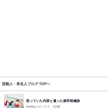
だいたの夫 後から本心言う息子
Amebaトピックス
2日前
ありがとうございます
市川團十郎白猿オフィシャルB
4日前
夫に渡したカウンセリングの受診
Amebaトピックス
1日前
実家で晩ご飯
だいたひかるオフィシャルブログ Powered by
21時間前
Ameba
ハイブランド面接で答えに詰まった質問