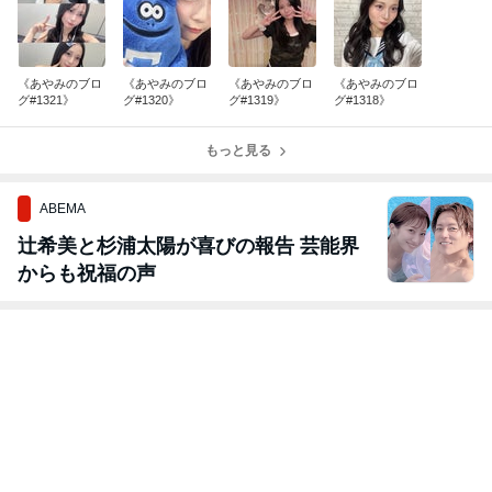
《あやみのブロ
《あやみのブロ
《あやみのブロ
《あやみのブロ
グ#1321》
グ#1320》
グ#1319》
グ#1318》
もっと見る
ABEMA
辻希美と杉浦太陽が喜びの報告 芸能界
からも祝福の声