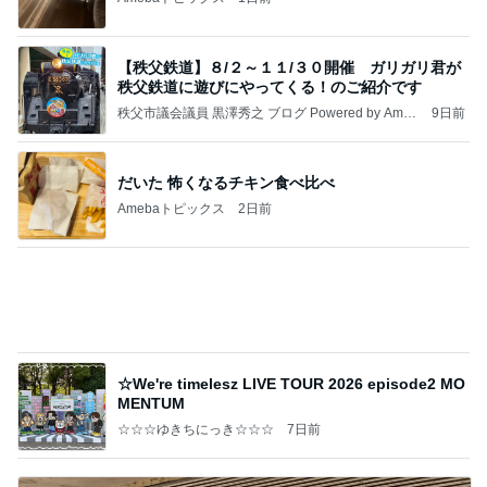
よし、タイ行こ
与儀大介
22時間前
帰宅後30分でさくっと作った夕飯
Amebaトピックス
1日前
㊗️喜びを分け合える未来❣️”【この混沌の理由】”⽇
本も⾦融リセットの準備をしてます ””
あいすくりーむ『めるころ』
1時間前