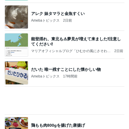
のんびりとした午後の何気ない様子
Amebaトピックス
1日前
オフィシャルブロガーランキング
総合ランキング
すべて見る
1
2
3
市川團十郎白
小林麻央
だいたひかる
桃
クロ
猿
急上昇ランキング
すべて見る
1
2
3
4
5