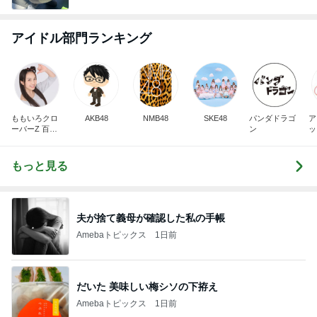
アイドル部門ランキング
ももいろクロ
AKB48
NMB48
SKE48
パンダドラゴ
ア
ーバーZ 百田
ン
ッ
夏菜子
もっと見る
夫が捨て義母が確認した私の手帳
Amebaトピックス
1日前
だいた 美味しい梅シソの下拵え
Amebaトピックス
1日前