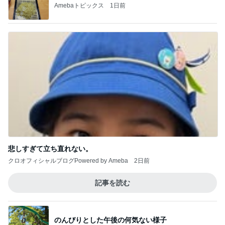
木村直人
BEYOOOOO
美川憲一
吉岡淳
水森かおり
NDS
新登場ランキング
すべて見る
1
2
3
4
5
BEYOOOOO
島倉りか
ゆうこりん
MOMIママ
石 安伊
NDS
Ameba殿堂入りブログ
北斗晶
中川翔子
辻希美
超厚切りで甘い新玉ねぎバーガー