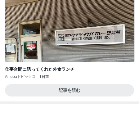
野沢直子 再婚相手が購入した上下
Amebaトピックス
1日前
かっちちちちが来てくれた！おしゃれなものを持っ
て！
桃オフィシャルブログ Powered by Ameba
10日前
高3娘の勉強場所がなく痛い出費
Amebaトピックス
2日前
クロとこいたんって何かあったの？
あいのりブログ
2日前