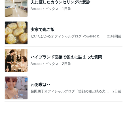
記事を読む
強子の楽しい（？）ママ友トラブル【年長編】第10
1話
ウメブログ
4日前
アレク 妹タマラと金魚すくい
Amebaトピックス
2日前
能登揺れ、東北も⚠️夢見が増えて来ました❗️注意し
てください❗️
マリアオフィシャルブログ「ひむかの風にさそわれ
2日前
て」Powered by Ameba
だいた 唯一残すことにした懐かしい物
Amebaトピックス
17時間前