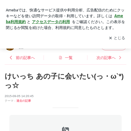
けいっち あの子に会いたい(っ・ω`*)っ☆ | NMB48オフィシャ
ルブログpowered by Ameba
アプリをダウンロードして
ブログの更新通知
を受け取りまし
開く
ょう。
NMB48オフィシャルブログpowered by Ame
フォロー
ba
前の記事へ
一覧
次の記事へ
けいっち あの子に会いたい(っ・ω`*)
っ☆
2015-09-05 14:20:45
テーマ：
過去の記事