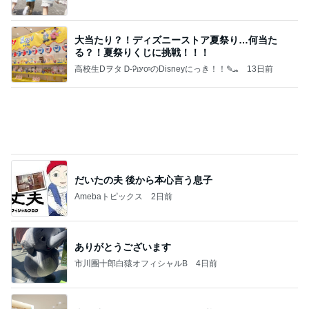
Amebaトピックス
2日前
わあ喉は‥
藤田朋子オフィシャルブログ「笑顔の種と眠る犬」
2日前
Powered by Ameba
20年前から知ってたと言える内容
Amebaトピックス
1日前