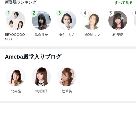
毎日大変な子供達のランチの準備
Amebaトピックス
1日前
【秩父鉄道】８/２～１１/３０開催 ガリガリ君が
秩父鉄道に遊びにやってくる！のご紹介です
秩父市議会議員 黒澤秀之 ブログ Powered by Ameb
9日前
a
だいた 怖くなるチキン食べ比べ
Amebaトピックス
2日前
☆We're timelesz LIVE TOUR 2026 episode2 MO
MENTUM
☆☆☆ゆきちにっき☆☆☆
7日前