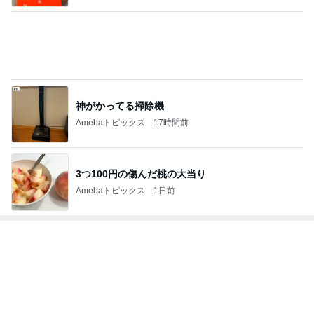
神がかってる掃除機
Amebaトピックス
17時間前
3つ100円の傷んだ桃の大当り
Amebaトピックス
1日前
芸能人・有名人ブログ TOPへ
思っていた内容と違った就学前健診
Amebaトピックス
1日前
大当たり？！ディズニーストア夏祭り…何当た
る？！夏祭りくじに挑戦！！！
高校生Dヲタ Ꭰ-ᎮꭵꭹꭴのDisneyにっき！！✎ܚ
13日前