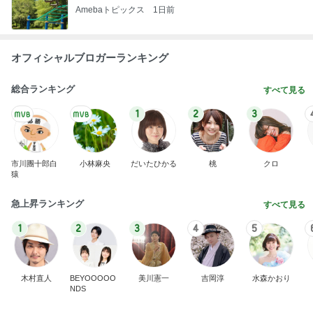
Amebaトピックス
1日前
病人アピールしてきたクソ義母
田舎のクソ義母vs都会育ちの嫁
2日前
25㎝バッサリカットで素敵な変身
Amebaトピックス
1日前
日東駒専や産近甲龍は英語よりも国語の攻略が重視
される、のかもしれない。
Bank of Dreamの公営競技はどこへ行く
11日前