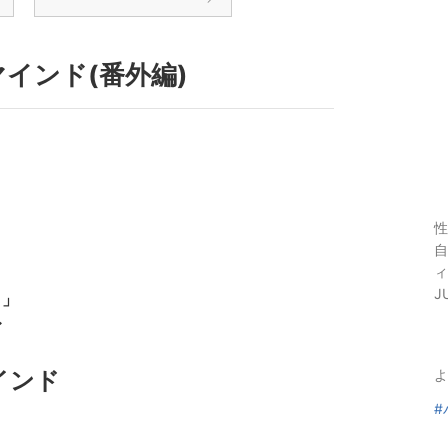
インド(番外編)
性
自
ィ
J
。」
〜
インド
よ
#