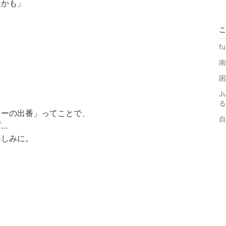
夫かも」
こ
f
南
困
J
ィーの出番」ってことで、
自
…
楽しみに。