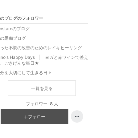
のブログのフォロワー
unstarnのブログ
の愚痴ブログ
った不調の改善のためのレイキヒーリング
uno's Happy Days | ヨガと赤ワインで整え
る、ごきげんな毎日★
分を大切にして生きる日々
一覧を見る
フォロワー:
8
人
フォロー