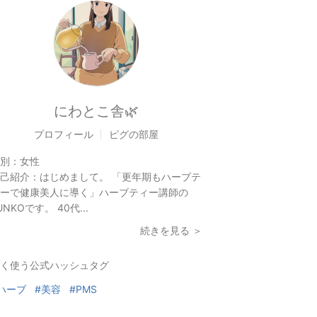
にわとこ舎🌿
プロフィール
ピグの部屋
別：
女性
己紹介：
はじめまして。 「更年期もハーブテ
ーで健康美人に導く」ハーブティー講師の
UNKOです。 40代...
続きを見る ＞
く使う公式ハッシュタグ
ハーブ
#美容
#PMS