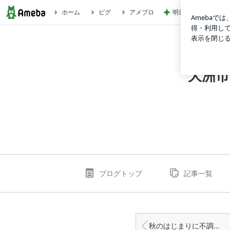
明日が楽しみ過ぎて
ホーム
ピグ
アメブロ
ハーブティーでご機嫌マインド(番外編) | 大洲市＊ハーブティ
大洲市
ブログトップ
記事一覧
秋のはじまりに不調が出やすいのはなぜ？