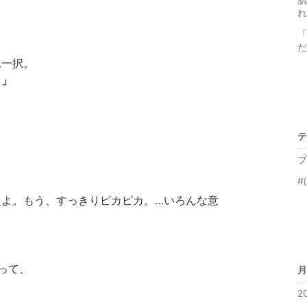
れ
「
だ
れ一択。
。」
テ
ブ
#
たよ。もう、すっきりピカピカ。…いろんな意
って、
月
2