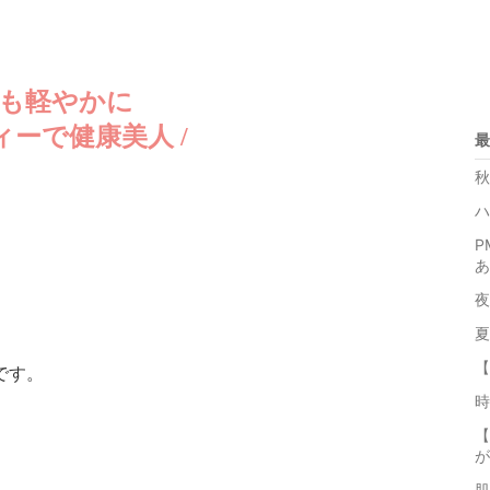
も軽やかに
ィーで健康美人 /
最
秋
ハ
P
あ
夜
夏
【
です。
時
【
が
肌