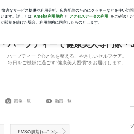
切った私の髪
芸能人ブログ
人気ブログ
新規登録
ロ
ーで健康美人専門家＊JUNKO
＊ハーブティーで健康美人専門家＊J
ハーブティーで心と体を整える、やさしいセルフケア。
毎日をご機嫌に過ごす“健康美人習慣”をお届けします。
画像一覧
動画一覧
プ
PMSの肌荒れ…“つらくて出かけたくない日”がある方へ