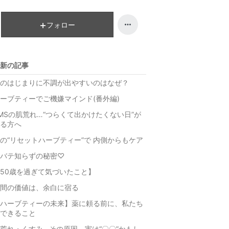
フォロー
新の記事
のはじまりに不調が出やすいのはなぜ？
ーブティーでご機嫌マインド(番外編)
MSの肌荒れ…“つらくて出かけたくない日”が
る方へ
の“リセットハーブティー”で 内側からもケア
バテ知らずの秘密♡
50歳を過ぎて気づいたこと】
間の価値は、余白に宿る
ハーブティーの未来】薬に頼る前に、私たち
できること
荒れ・くすみ…その原因、実は“〇〇”かもし