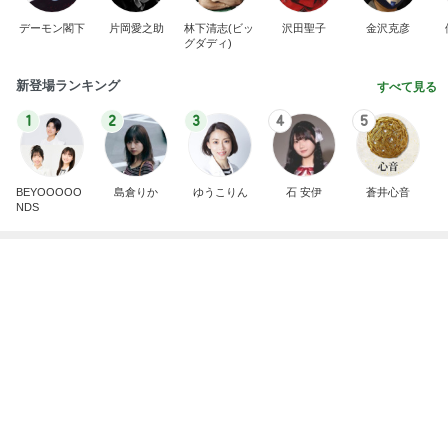
1
2
3
4
5
BEYOOOOO
島倉りか
ゆうこりん
石 安伊
蒼井心音
NDS
沢山作ったお肉たっぷりの肉じゃが
Amebaトピックス
1日前
広島原爆の日 市長の言葉に動揺する総理
ブルーサファイア
2日前