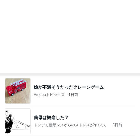
小原正子 誇りに思う息子達の成長
Amebaトピックス
2日前
夫とファミレスで晩ごはん
武東由美オフィシャルブログ「MOTOちゃんとのは
1日前
っぴぃな毎日」Powered by Ameba
前向きだけど休みたいと思う時
Amebaトピックス
1日前
同じ夢
四コマ戦士 パパ戦記
10日前
だいた 息子が食べたい鮭の買い出し
Amebaトピックス
1日前