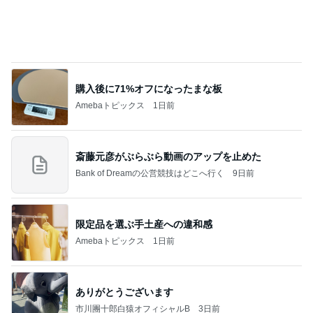
７人待ち
沢田聖子オフィシャルブログ「In My Heartな旅日
3日前
記」by Ameba