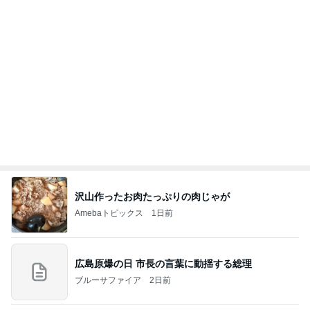
購入後に71%オフになったまな板
Amebaトピックス
1日前
斎藤元彦がぶらぶら動画のアップを止めた
Bank of Dreamの公営競技はどこへ行く
9日前
限定品を選ぶ手土産への違和感
Amebaトピックス
1日前
ありがとうございます
市川團十郎白猿オフィシャルB
3日前
娘に譲るつもりの25年前のエルメス
Amebaトピックス
2日前