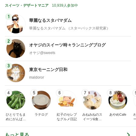
スイーツ・デザートマニア
10,939人参加中
1
華麗なるスタバマダム
華麗なるスタバマダム （スターバックス研究家）
2
オヤジのスイーツ時々ランニングブログ
オヤジ@sweets
3
東京モーニング日和
maldoror
4
5
6
7
8
ひとりでもま
ラテログ
紅子のセレブ
みねみねのス
あやめCafe
めにがんばる
なグルメ日記
イーツ&食パ
ブログ
ンブログ❤️
もっと見る