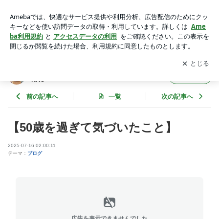
【50歳を過ぎて気づいたこと】 | 大洲市＊ハーブティーで健康
美人専門家＊JUNKO
アプリをダウンロードして
ブログの更新通知
を受け取りまし
開く
ょう。
大洲市＊ハーブティーで健康美人専門家＊JU
フォロー
NKO
前の記事へ
一覧
次の記事へ
【50歳を過ぎて気づいたこと】
2025-07-16 02:00:11
テーマ：
ブログ
広告を表示できませんでした