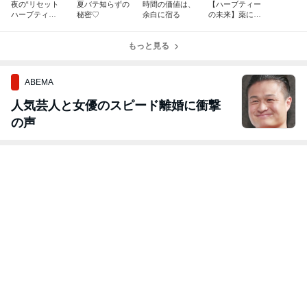
夜の“リセット
夏バテ知らずの
時間の価値は、
【ハーブティー
ハーブティ
秘密♡
余白に宿る
の未来】薬に頼
ー”で 内側から
る前に、私たち
もケア
ができること
もっと見る
ABEMA
人気芸人と女優のスピード離婚に衝撃
の声