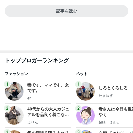
トップブロガーランキング
ファッション
ペット
1
1
妻です。ママです。女
しろとくろしろ
です。
たまねぎ
eri.
2
2
40代からの大人カジュ
母さんは今日も世
アルを品良く着こなす
やく
ファッションブログ
えりん
藤緒 ミルカ
3
3
銀の滴降る降るまわり
白柴 『きなこ』 
に・・・
楽ブログ
illallan
ひろ☆みき