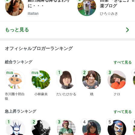
もっと見る
オフィシャルブロガーランキング
総合ランキング
すべて見る
1
2
3
市川團十郎白
小林麻央
だいたひかる
桃
クロ
猿
急上昇ランキング
すべて見る
1
2
3
4
5
デーモン閣下
片岡愛之助
林下清志(ビッ
沢田聖子
金沢克彦
グダディ)
新登場ランキング
すべて見る