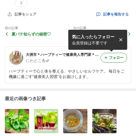
3
記事を報告する
記事をシェア
前の記事
次の記事
夏バテ知らずの秘密♡
時間の価値は、余白に宿る
気に入ったらフォロー
会員登録は不要です
大洲市＊ハーブティーで健康美人専門家＊JUNKO
フォロー
にわとこ舎🌿
ハーブティーで心と体を整える、やさしいセルフケア。 毎日をご
機嫌に過ごす“健康美人習慣”をお届けします。
最近の画像つき記事