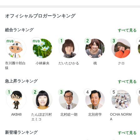
オフィシャルブロガーランキング
総合ランキング
すべて見る
1
2
3
市川團十郎白
小林麻央
だいたひかる
桃
クロ
猿
急上昇ランキング
すべて見る
1
2
3
4
5
AKB48
たんぽぽ川村
北村総一朗
北別府学
OCHA NORM
エミコ
A
新登場ランキング
すべて見る