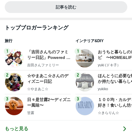
記事を読む
トップブロガーランキング
旅行
インテリア&DIY
1
1
「吉田さんちのファミ
おうちと暮らしの
リー日記」Powered b
ピ 〜HOME&LI
y Ameba 吉田さんファ
吉田さんファミリー
yuki (ドキ子）
ミリーオフィシャルブ
ログ
2
2
☆やまあこ☆さんのデ
ほんとうに必要な
ィズニー日記
か持たない暮らし
ep Life Simple
☆やまあこ☆
yukiko
ンテリアのきろく
3
3
日々是甘露2〜ディズニ
１００均・カルデ
ー風味〜
好き！食いしん坊
らりん☆のブログ
甘露
☆きらりん☆
もっと見る