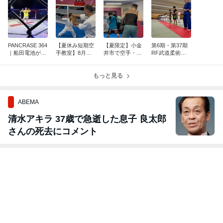
PANCRASE 364
【夏休み短期空
【夏限定】小金
第6期・第37期
｜船田電池が次
手教室】8月コ
井市で空手・格
RF武道柔術関
期挑戦者決定戦
ース二次募集の
闘技・MMAを始
東地区大会を開
に勝利！タイト
お知らせ
めるなら今がお
催しました
ル再挑戦へ
もっと見る
得！一般部 入会
応援キャンペー
ン開催！
ABEMA
清水アキラ 37歳で急逝した息子 良太郎
さんの死去にコメント