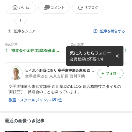
いいね
コメント
リブログ
1
記事を報告する
記事をシェア
前の記事
次の記事
禅道会小金井道場OG高田暖
GW休館および西川プライベ
気に入ったらフォロー
妃、プロ修斗でTKO勝
ートレッスンのお知らせ
ち！！
会員登録は不要です
日々思う処我にあり 空手道禅道会東京 西川享助のBLOG 小金井市 港区六本木 新宿区大久保 小平市 空手 MMA
フォロー
空手道禅道会 東京支部長 西川享助
空手道禅道会東京支部長 西川享助のBLOG 総合格闘技スタイルの
実戦空手、禅道会のことを綴っています。
教室・スクールジャンル 651位
最近の画像つき記事