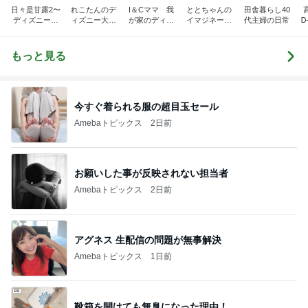
日々是甘露2〜
れこたんのデ
I＆Cママ 我
ととちゃんの
田舎暮らし40
ディズニー風
ィズニー大好
が家のディズ
イマジネーシ
代主婦の日常
Ꭰ
味〜
き♡孫4人
ニー♡ブログ
ョンタイム
もっと見る
今すぐ着られる服の超目玉セール
Amebaトピックス
2日前
お願いした事が反映されない担当者
Amebaトピックス
2日前
アグネス 生配信の問題が無事解決
Amebaトピックス
1日前
靴箱を開けても無臭になった理由！