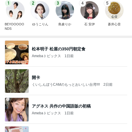
1
2
3
4
5
BEYOOOOO
ゆうこりん
島倉りか
石 安伊
蒼井心音
NDS
松本明子 松屋の350円朝定食
Amebaトピックス
1日前
開卡
くいしんぼうCAMのもっとおいしい台湾!!!!
2日前
アグネス 共作の中国語版の初稿
Amebaトピックス
1日前