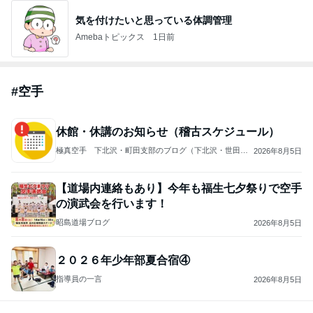
気を付けたいと思っている体調管理
Amebaトピックス
1日前
#
空手
休館・休講のお知らせ（稽古スケジュール）
極真空手 下北沢・町田支部のブログ（下北沢・世田谷
2026年8月5日
代田・町田・玉川学園前・鶴川【金井】・すずかけ台・
南町田・高ヶ坂・忠生）
【道場内連絡もあり】今年も福生七夕祭りで空手
の演武会を行います！
昭島道場ブログ
2026年8月5日
２０２６年少年部夏合宿④
指導員の一言
2026年8月5日