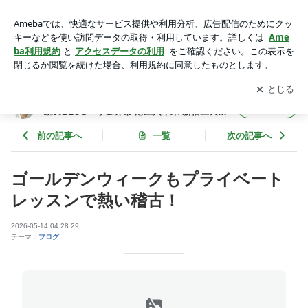
ゴールデンウィークもプライベートレッスンで熱い稽古！ |
日々思う処我にあり 空手道禅道会東京 西川享助のBLOG 小
アプリをダウンロードして
ブログの更新通知
を受け取りまし
開く
金井市 港区六本木 新宿区大久保 小平市 空手 MMA
ょう。
日々思う処我にあり 空手道禅道会東京 西川享
フォロー
助のBLOG 小金井市 港区六本木 新宿区大久
保 小平市 空手 MMA
前の記事へ
一覧
次の記事へ
ゴールデンウィークもプライベート
レッスンで熱い稽古！
2026-05-14 04:28:29
テーマ：
ブログ