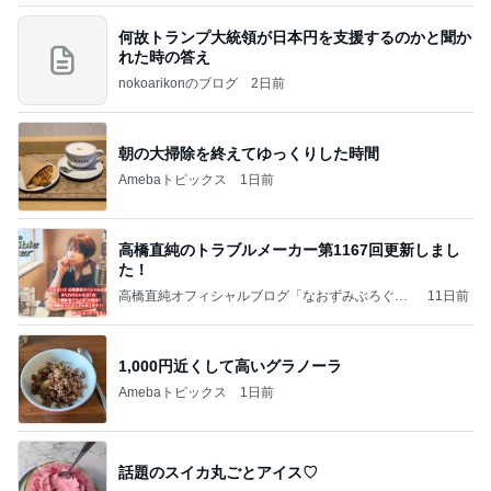
何故トランプ大統領が日本円を支援するのかと聞か
れた時の答え
nokoarikonのブログ
2日前
朝の大掃除を終えてゆっくりした時間
Amebaトピックス
1日前
高橋直純のトラブルメーカー第1167回更新しまし
た！
高橋直純オフィシャルブログ「なおずみぶろぐ」
11日前
Powered by Ameba
1,000円近くして高いグラノーラ
Amebaトピックス
1日前
話題のスイカ丸ごとアイス♡