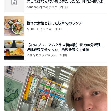
のしてはならない禁じ手だったな。陣内が言いよる
のよ
nanasantojiroのブログ
2日前
憧れの女性と行った岐阜でのランチ
Amebaトピックス
1日前
【ANAプレミアムクラス初体験】雷で50分遅延…
沖縄往復で分かった「余裕を買う」価値
華麗なるスタバマダム
2日前