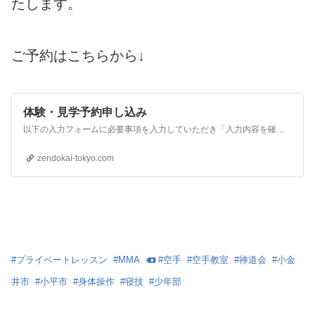
たします。
ご予約はこちらから↓
体験・見学予約申し込み
以下の入力フォームに必要事項を入力していただき「入力内容を確認」ボタンを押してください。※の必須項目は必ずご入力ください。
zendokai-tokyo.com
#
プライベートレッスン
#
MMA
#
空手
#
空手教室
#
禅道会
#
小金
井市
#
小平市
#
身体操作
#
寝技
#
少年部