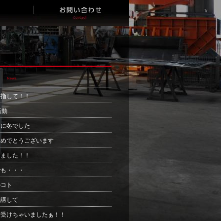
目指して！！
活動
間に冬でした
おめでとうございます
きました！！
でも・・・
のコト
受講して
材受けちゃいましたぁ！！