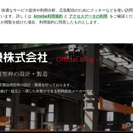
Kの広々とした物件
芸能人ブログ
人気ブログ
新規登録
次製品用型枠の設計・製造を行っております。
・曲げ・組立と一環した作業ができる型枠総合メーカーです。