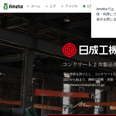
ホーム
ピグ
アメブロ
2,711万円で4LD
日成工機オフィシャルブログ
製缶技術を誇りとし、コンクリート2
設計から始まり、鋼材の切断・溶接
http://www.nisseykoki.co.jp/