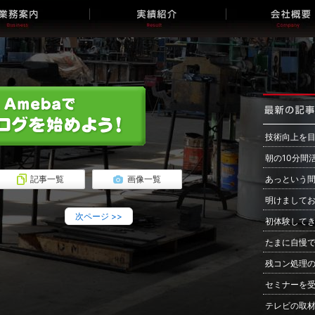
技術向上を
朝の10分間
記事一覧
画像一覧
あっという
明けまして
次ページ
>>
初体験して
たまに自慢
残コン処理
セミナーを
テレビの取