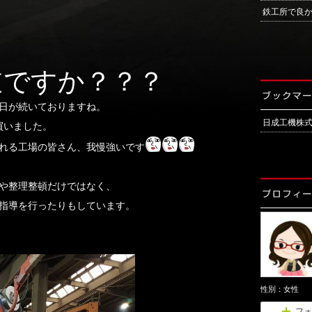
鉄工所で良
道ですか？？？
日が続いておりますね。
日成工機株
買いました。
れる工場の皆さん、我慢強いです
や整理整頓だけではなく、
指導を行ったりもしています。
性別：
女性
フォ