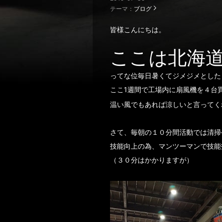
テーマ：
ブログ
皆様こんにちは。
ここは北海
ってな位毎日暑くてジメジメとした
ここ1週間で工場内に扇風機を４台
温い風でもあれば涼しいと言ってく
さて、毎朝の１０分間活動では清掃
技能向上の為、マンツーマンで技能
（３０分はかかりますが）