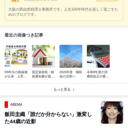
大阪の西由恵税理士事務所です。人生100年時代を楽しく過ごすた
めのブログです。
最近の画像つき記事
R8年分の路線価
固定資産税・納
2026年度 補助
令和8年度の消
が公表 上昇傾
税通知書が届く
金の活用へ
費税改正の重要
向！
と要確認
点
もっと見る
ABEMA
飯田圭織「誰だか分からない」激変し
た44歳の近影