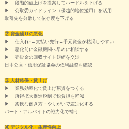
▶ 段階的値上げを提案してハードルを下げる
▶ 公取委ガイドライン（優越的地位濫用）を活用
取引先を分散して依存度を下げる
②
資金繰りの悪化
▶ 仕入れ↑→支払い先行→手元資金が枯渇しやすい
▶ 悪化前に金融機関へ早めに相談する
▶ 売掛金の回収サイト短縮を交渉
日本公庫・信用保証協会の低利融資を確認
③
人材確保・賃上げ
▶ 業務効率化で賃上げ原資をつくる
▶ 所得拡大促進税制で税負担を軽減
▶ 柔軟な働き方・やりがいで差別化する
パート・アルバイトの戦力化で補う
④
デジタル化・生産性向上