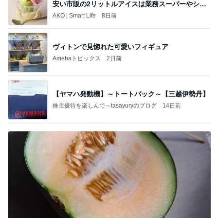
安い市販の2リットルアイスは業務スーパーやシャ
トレ
AKO | Smart Life
8日前
ヴィトンで見惚れた可愛いフィギュア
Amebaトピックス
2日前
【ヤマハ発動機】～トートバック～【三越伊勢丹】
株主優待を楽しんで～tasayuryのブログ
14日前