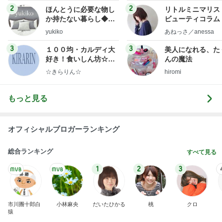
2
2
ほんとうに必要な物し
リトルミニマリス
か持たない暮らし◆Ke
ビューティコラム 
ep Life Simple◆〜イ
little minimalist'
yukiko
あねっさ／anessa
ンテリアのきろく〜
uty colum
3
3
１００均・カルディ大
美人になれる、た
好き！食いしん坊☆き
んの魔法
らりん☆のブログ
☆きらりん☆
hiromi
もっと見る
オフィシャルブロガーランキング
総合ランキング
すべて見る
1
2
3
市川團十郎白
小林麻央
だいたひかる
桃
クロ
猿