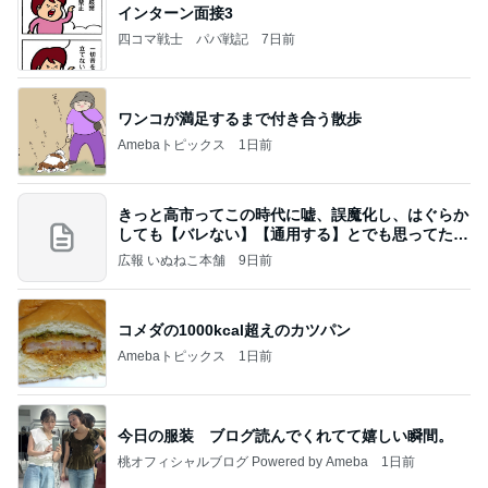
インターン面接3
四コマ戦士 パパ戦記
7日前
ワンコが満足するまで付き合う散歩
Amebaトピックス
1日前
きっと高市ってこの時代に嘘、誤魔化し、はぐらか
しても【バレない】【通用する】とでも思ってたん
だろ
広報 いぬねこ本舗
9日前
コメダの1000kcal超えのカツパン
Amebaトピックス
1日前
今日の服装 ブログ読んでくれてて嬉しい瞬間。
桃オフィシャルブログ Powered by Ameba
1日前