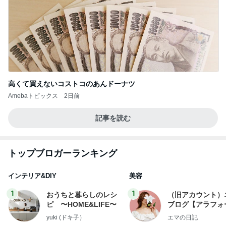
高くて買えないコストコのあんドーナツ
Amebaトピックス
2日前
記事を読む
トップブロガーランキング
インテリア&DIY
美容
1
1
おうちと暮らしのレシ
（旧アカウント）
ピ 〜HOME&LIFE〜
ブログ【アラフォ
社売却セカンドラ
yuki (ドキ子）
エマの日記
フ】