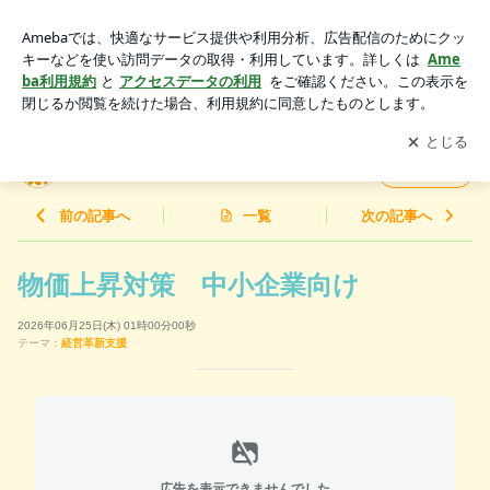
物価上昇対策 | 税理士・CFPの100年ライフを楽しむ！
アプリをダウンロードして
ブログの更新通知
を受け取りまし
開く
ょう。
税理士・CFPの100年ライフを楽しむ！
フォロー
前の記事へ
一覧
次の記事へ
物価上昇対策 中小企業向け
2026年06月25日(木) 01時00分00秒
テーマ：
経営革新支援
広告を表示できませんでした