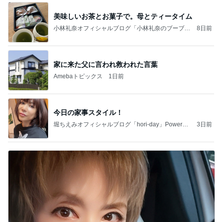
美味しいお茶とお菓子で。母とティータイム
小林礼奈オフィシャルブログ「小林礼奈のブーブー
8日前
ブログ」Powered by Ameba
家に来た父に言われ救われた言葉
Amebaトピックス
1日前
今日の家事スタイル！
堀ちえみオフィシャルブログ「hori-day」Powered
3日前
by Ameba