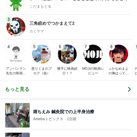
こだまもとる
3
三角絞めでつかまえて2
カミヤマ
4
5
6
7
8
アンパンマン
怒りくまのブ
勝手に映画紹
MOJIの映画レ
∠かなめまよ
先生の映画講
ログ（仮）
介！？
ビュー
の胸はって行
座
け〜！自信持
って行け〜！
もっと見る
堀ちえみ 鍼灸院での上半身治療
Amebaトピックス
1日前