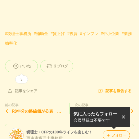
#
税理士事務所
#
補助金
#
賃上げ
#
投資
#
インフレ
#
中小企業
#
業務
効率化
いいね
リブログ
3
記事を報告する
記事をシェア
前の記事
次の記事
R8年分の路線価が公表 上
固定資産税・納税通知書が届
気に入ったらフォロー
昇傾向！
くと要確認
会員登録は不要です
税理士・CFPの100年ライフを楽しむ！
フォロー
西由恵税理士事務所