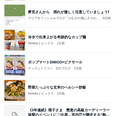
夢見さんから 揺れが激しく注意していましょう❗️
マリアオフィシャルブログ「ひむかの風にさそわれ
8日前
て」Powered by Ameba
冷水で出来上がる奇跡的なカップ麺
Amebaトピックス
1日前
ポップマートDIMOO×ピクサー☆
ディズニーファン Dのブログ
7日前
野菜たっぷりな玄米のヘルシー炒飯
Amebaトピックス
1日前
《3年連続》瑶子さま 懇意の高級カーディーラー
協賛のイベントにご出席…宮内庁が懸念する“熱心