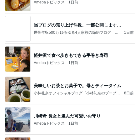
Amebaトピックス
1日前
当ブログの売り上げ件数、一部公開します…
世帯年収500万 ゆるゆる4人家族の節約ブログ 〜
1日前
ケチ旦那と金銭感覚マヒ嫁の日々〜
軽井沢で食べ歩きもできる手巻き寿司
Amebaトピックス
1日前
美味しいお茶とお菓子で。母とティータイム
小林礼奈オフィシャルブログ「小林礼奈のブーブー
8日前
ブログ」Powered by Ameba
川崎希 長女と選んだ可愛いお守り
Amebaトピックス
1日前