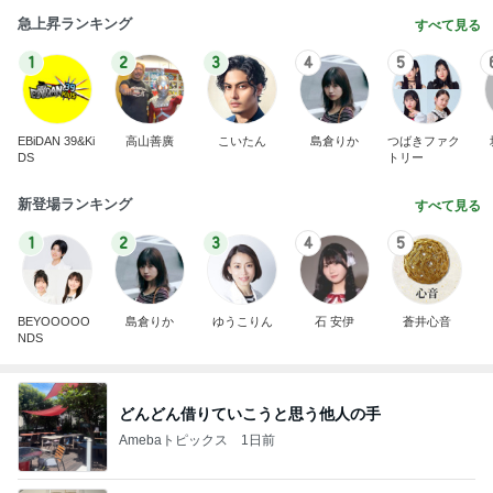
急上昇ランキング
すべて見る
1
2
3
4
5
EBiDAN 39&Ki
高山善廣
こいたん
島倉りか
つばきファク
DS
トリー
新登場ランキング
すべて見る
1
2
3
4
5
BEYOOOOO
島倉りか
ゆうこりん
石 安伊
蒼井心音
NDS
どんどん借りていこうと思う他人の手
Amebaトピックス
1日前