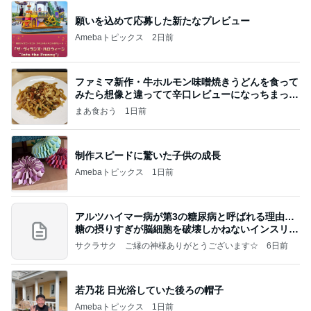
願いを込めて応募した新たなプレビュー
Amebaトピックス
2日前
ファミマ新作・牛ホルモン味噌焼きうどんを食って
みたら想像と違ってて辛口レビューになっちまった
話
まあ食おう
1日前
制作スピードに驚いた子供の成長
Amebaトピックス
1日前
アルツハイマー病が第3の糖尿病と呼ばれる理由…
糖の摂りすぎが脳細胞を破壊しかねないインスリン
の恐
サクラサク ご縁の神様ありがとうございます☆
6日前
若乃花 日光浴していた後ろの帽子
Amebaトピックス
1日前