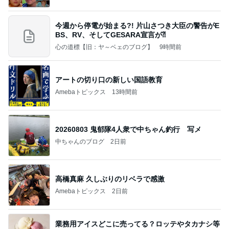
今週から停電が始まる?! 片山さつき大臣の警告がE
BS、RV、そしてGESARA宣言が⁈
心の道標【旧：ヤ～ベェのブログ】
9時間前
アートの切り口の新しい国語教育
Amebaトピックス
13時間前
20260803 鬼郁隊4人衆で中ちゃん釣行 写メ
中ちゃんのブログ
2日前
高橋真麻 久しぶりのリベラで感激
Amebaトピックス
2日前
業務用アイスどこに売ってる？ロッテやタカナシ等