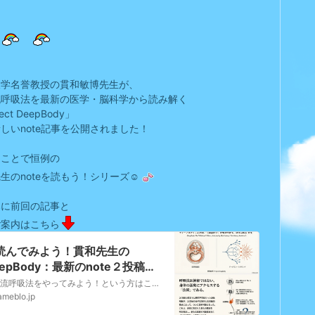
大学名誉教授の貫和敏博先生が、
流呼吸法を最新の医学・脳科学から読み解く
ect DeepBody」
しいnote記事を公開されました！
うことで恒例の
生のnoteを読もう！シリーズ☺️
みに前回の記事と
ご案内はこちら
読んでみよう！貫和先生の
eepBody：最新のnote２投稿に
いて✨️まずはとっかかりから！』
西野流呼吸法をやってみよう！という方はこちらからこれから始めよう！という方へ｜【公式】西野流呼吸法®︎総本部 指導員の稽古日記♪指導員さんのブログテーマ、「こ…
ameblo.jp