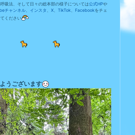
流呼吸法、そして日々の総本部の様子については
公式HP
や
Tubeチャンネル
、
インスタ
、
X
、
TikTok
、
Facebook
をチェ
してください
ようございます