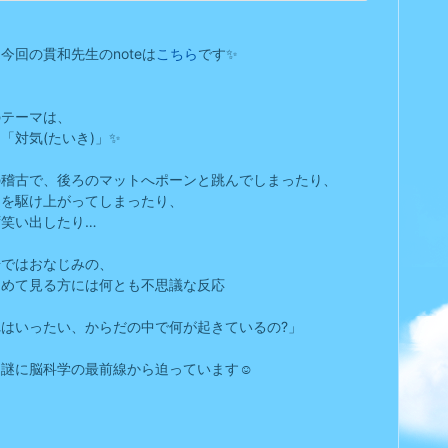
今回の貫和先生のnoteは
こちら
です✨
のテーマは、
「対気(たいき)」✨
の稽古で、後ろのマットへポーンと跳んでしまったり、
トを駆け上がってしまったり、
ず笑い出したり…
場ではおなじみの、
初めて見る方には何とも不思議な反応
れはいったい、からだの中で何が起きているの?」
謎に脳科学の最前線から迫っています☺️