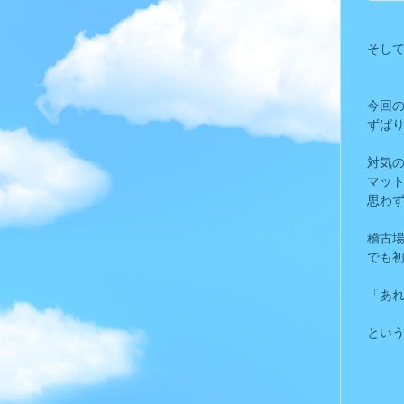
そして
今回
ずばり
対気
マッ
思わ
稽古
でも
「あ
という