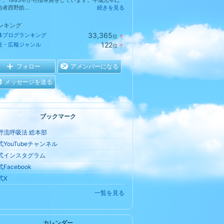
す。1993年から指導員をしています。平成元年に
者西野皓...
続きを見る
ンキング
33,365
体ブログランキング
位
↑
ラ
122
社・広報ジャンル
位
↑
ン
ラ
キ
ン
ン
キ
フォロー
アメンバーになる
グ
ン
上
グ
メッセージを送る
昇
上
昇
ブックマーク
野流呼吸法 総本部
式YouTubeチャンネル
式インスタグラム
Facebook
式X
一覧を見る
カレンダー