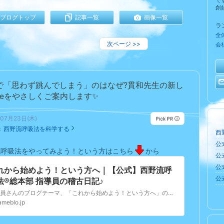
で
創始
ブログトップ
記事一覧
画像一覧
ラ
全
次ページ
>>
会
で「思わず跳んでしまう」のはなぜ?貫和先生の新し
oteをやさしくご案内します✨
年07月23日(木)
：
西野流呼吸法を科学する
西
公
流呼吸法をやってみよう！という方はこちら
から
公
公式
れから始めよう！という方へ｜【公式】西野流呼
公
法®︎総本部 指導員の稽古日記♪
指導員さんのブログテーマ、「これから始めよう！という方へ」の記事一覧ページです。
ameblo.jp