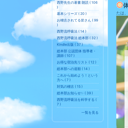
西野先生の著書 朗読 ( 106
)
たは
基本シリーズ ( 20 )
お稽古されてる皆さん ( 99
)
西野流呼吸法 ( 14 )
西野流呼吸法 総本部 ( 32 )
Kindle出版 ( 37 )
総本部 公認団体 指導者・
講師 ( 107 )
お得な宿泊先リスト ( 12 )
総本部への道順 ( 14 )
これから始めよう！という
方へ ( 7 )
対気の稽古 ( 15 )
総本部お知らせ✨ ( 39 )
西野流呼吸法を科学する (
7 )
一覧を見る