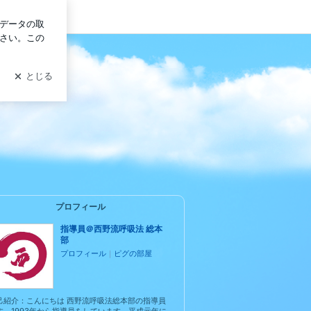
イン
プロフィール
指導員＠西野流呼吸法 総本
部
プロフィール
｜
ピグの部屋
己紹介：こんにちは 西野流呼吸法総本部の指導員