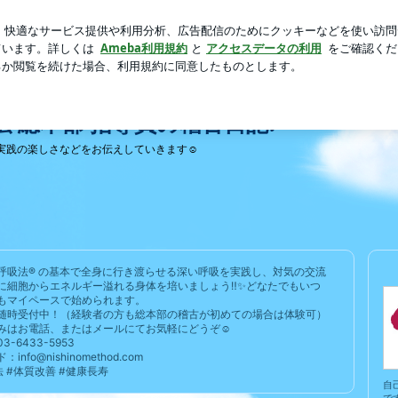
悲劇の後編
芸能人ブログ
人気ブログ
新規登録
ログ
 総本部 指導員の稽古日記♪
実践の楽しさなどをお伝えしていきます☺️
呼吸法®︎ の基本で全身に行き渡らせる深い呼吸を実践し、対気の交流
に細胞からエネルギー溢れる身体を培いましょう‼️✨どなたでもいつ
もマイペースで始められます。
随時受付中！（経験者の方も総本部の稽古が初めての場合は体験可）
みはお電話、またはメールにてお気軽にどうぞ☺️
3-6433-5953
info@nishinomethod.com
法 #体質改善 #健康長寿
自