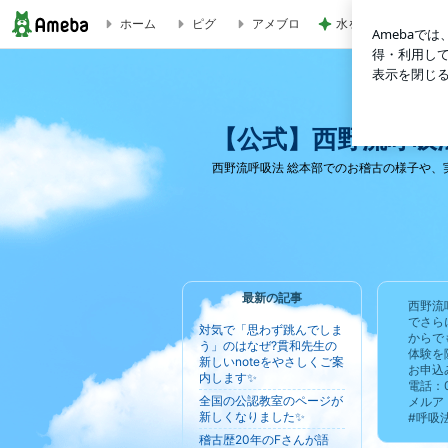
ホーム
ピグ
アメブロ
水を求めた配達員の
【公式】西野流呼吸法 総本部 指導員の稽古日記♪
【公式】西野流呼吸法
西野流呼吸法 総本部でのお稽古の様子や、
最新の記事
西野流
でさら
対気で「思わず跳んでしま
からで
う」のはなぜ?貫和先生の
体験を
新しいnoteをやさしくご案
お申込
内します✨
電話：0
全国の公認教室のページが
メルアド：
新しくなりました✨
#呼吸
稽古歴20年のFさんが語