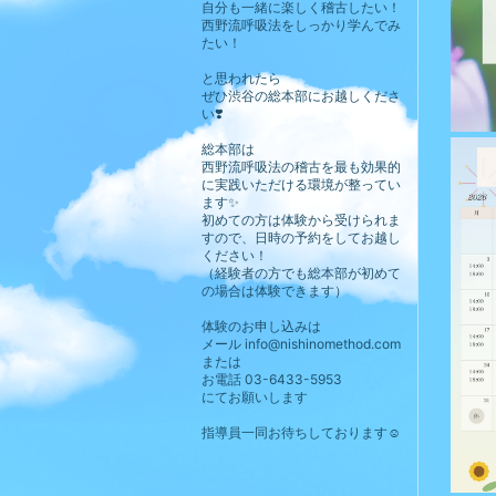
自分も一緒に楽しく稽古したい！
西野流呼吸法をしっかり学んでみ
たい！
と思われたら
ぜひ渋谷の総本部にお越しくださ
い❣️
総本部は
西野流呼吸法の稽古を最も効果的
に実践いただける環境が整ってい
ます✨
初めての方は体験から受けられま
すので、日時の予約をしてお越し
ください！
（経験者の方でも総本部が初めて
の場合は体験できます）
体験のお申し込みは
メール info@nishinomethod.com
または
お電話 03-6433-5953
にてお願いします
指導員一同お待ちしております☺️