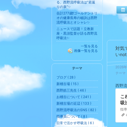
る、西野流呼吸法は"若返
りの泉"✨
合計277歳❗️ゴールデントリ
オの健康長寿の秘訣は西野
流呼吸法とオシャレ✨
ニュースで話題！立教新
座・黒須監督が語る西野流
呼吸法✨
一覧を見る
対気
画像一覧を見る
いn
2026
テーマ
テーマ
ブログ ( 28 )
新稽古場 ( 15 )
西野
西野皓三先生 ( 46 )
こ
お稽古について ( 241 )
吸
新稽古場の近辺 ( 133 )
西野流呼吸法のSNS ( 82 )
指導員について ( 8 )
日常で活かす呼吸法 ( 6 )