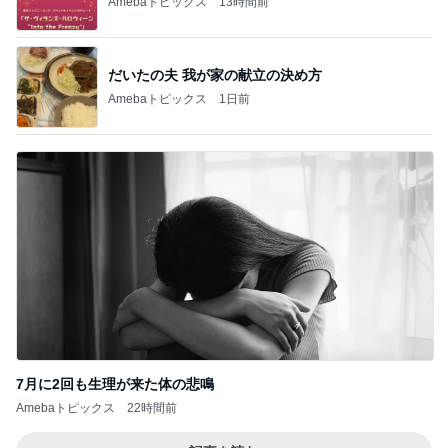
7月に2回も生理が来た体の悲鳴
Amebaトピックス
22時間前
記事を読む
桃の匂いを消した強すぎる匂い
Amebaトピックス
12時間前
どこに消えたボーナスの差額170万円
Amebaトピックス
1日前
案内係を信じ乗った別の方面電車