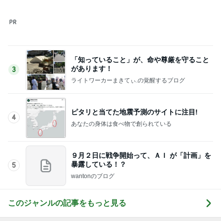
９月２日に戦争開始って、ＡＩ が「計画」を
暴露している！？
5
wantonのブログ
このジャンルの記事をもっと見る
レジェンド松下のなんでもプレゼン！
Amebaトピックス
16時間前
薬丸裕英 焼肉シメのビビン冷麺
Amebaトピックス
1日前
立派でも処分に困る桐のタンス
Amebaトピックス
1日前