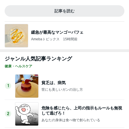
1
世にも美しいガンの治し方
危険を感じたら、上司の指示もルールも無視
して逃げろ！
2
あなたの身体は食べ物で創られている
「知っていること」が、命や尊厳を守ること
があります！
3
ライトワーカーまきてぃ.の覚醒するブログ
ピタリと当てた地震予測のサイトに注目!
4
あなたの身体は食べ物で創られている