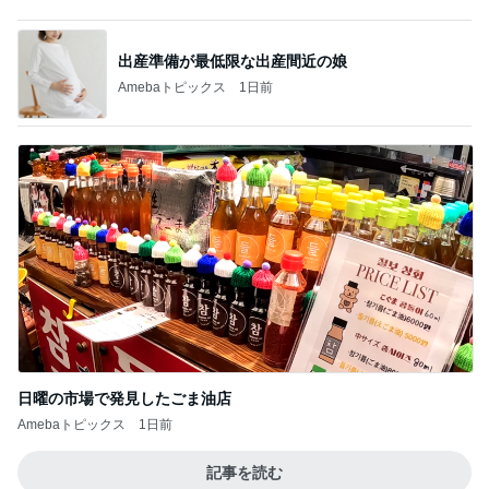
日曜の市場で発見したごま油店
Amebaトピックス
1日前
記事を読む
停電でトイレの水が出ず困った友人
Amebaトピックス
1日前
義母への連絡が必須だった理由
Amebaトピックス
2日前
購入後に71%オフになったまな板
Amebaトピックス
19時間前