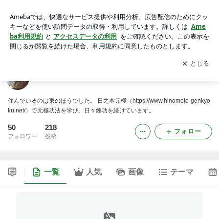
にしのひとのブログ
アプリをダウンロードして
ブログの更新通知
を受け取りまし
開く
ょう。
にしのひとのブログ
住んでいるのは東のほうでした。 日之本元極（https://www.hinomoto-genkyo
ku.net/）で元極功法を学び、日々錬功を続けています。
50
218
フォロー
フォロワー
投稿
一覧
人気
画像
テーマ