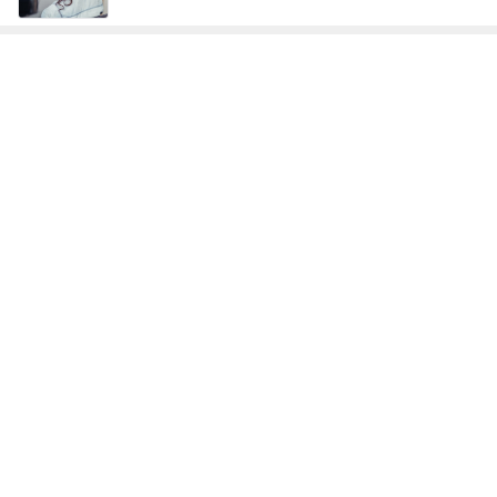
神がかってる掃除機
Amebaトピックス
16時間前
スノコの上で入ってないその光景
Amebaトピックス
24時間前
940mlもあるコーヒーショップのL