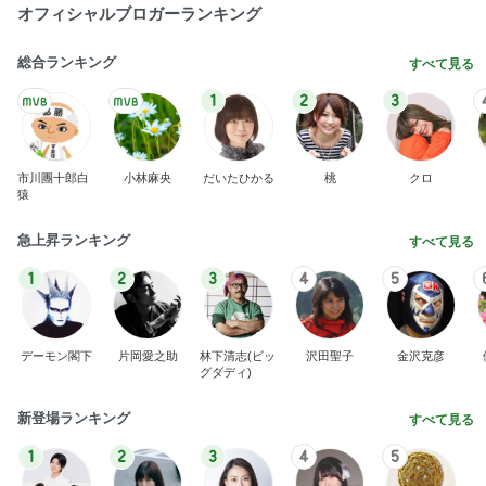
オフィシャルブロガーランキング
総合ランキング
すべて見る
1
2
3
市川團十郎白
小林麻央
だいたひかる
桃
クロ
猿
急上昇ランキング
すべて見る
1
2
3
4
5
デーモン閣下
片岡愛之助
林下清志(ビッ
沢田聖子
金沢克彦
グダディ)
新登場ランキング
すべて見る
1
2
3
4
5