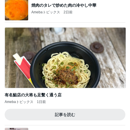
有名鮨店の大将も足繫く通う店
Amebaトピックス
1日前
記事を読む
20年以上使って気付いた自動製氷機能
Amebaトピックス
2日前
細川直美 アイスブルーのフレンチ
Amebaトピックス
2日前
暮らしたくなるふわっふわのbed
Amebaトピックス
23時間前