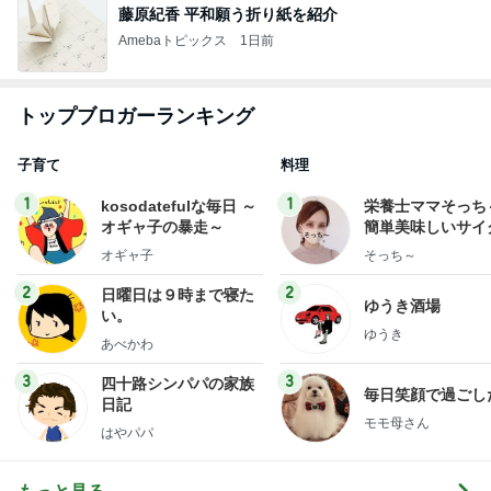
藤原紀香 平和願う折り紙を紹介
Amebaトピックス
1日前
トップブロガーランキング
子育て
料理
1
1
kosodatefulな毎日 ～
栄養士ママそっち
オギャ子の暴走～
簡単美味しいサイ
献立
オギャ子
そっち～
2
2
日曜日は９時まで寝た
ゆうき酒場
い。
ゆうき
あべかわ
3
3
四十路シンパパの家族
毎日笑顔で過ごし
日記
モモ母さん
はやパパ