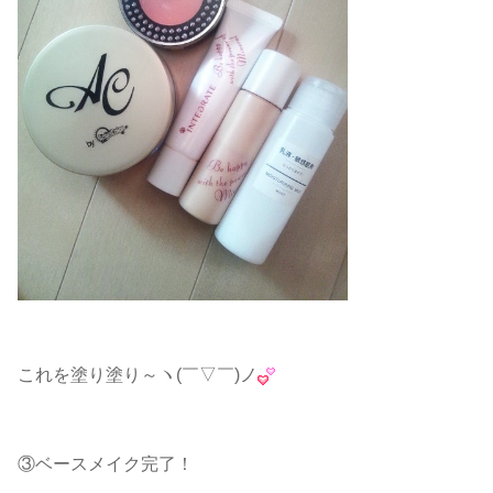
これを塗り塗り～ヽ(￣▽￣)ノ
③ベースメイク完了！