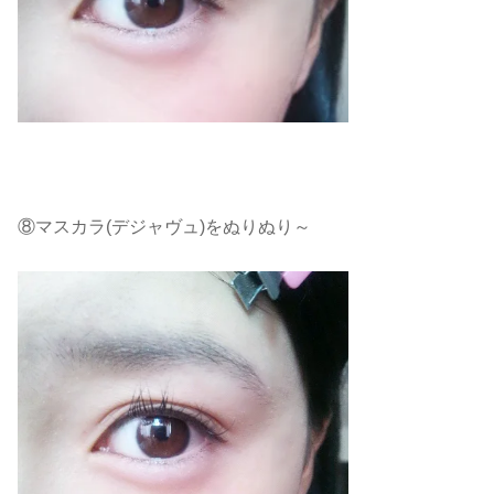
⑧マスカラ(デジャヴュ)をぬりぬり～