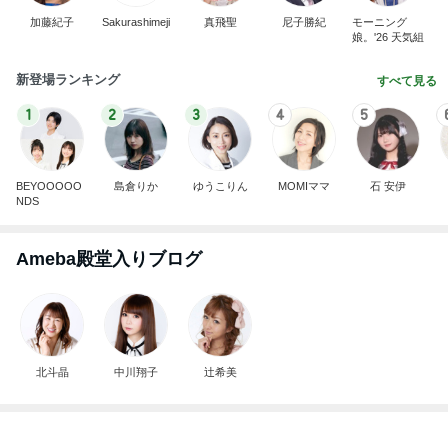
加藤紀子
Sakurashimeji
真飛聖
尼子勝紀
モーニング
娘。'26 天気組
新登場ランキング
すべて見る
1
2
3
4
5
BEYOOOOO
島倉りか
ゆうこりん
MOMIママ
石 安伊
NDS
Ameba殿堂入りブログ
北斗晶
中川翔子
辻希美