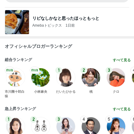
リピなしかなと思ったほっともっと
Amebaトピックス
1日前
オフィシャルブロガーランキング
総合ランキング
すべて見る
1
2
3
市川團十郎白
小林麻央
だいたひかる
桃
クロ
猿
急上昇ランキング
すべて見る
1
2
3
4
5