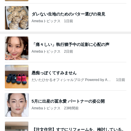
ダレない生地のためのバター選びの発見
Amebaトピックス
1日前
「痛々しい」執行猶予中の近影に心配の声
Amebaトピックス
2日前
愚痴っぽくてすみません
だいたひかるオフィシャルブログ Powered by Ame
1日前
ba
5月に出産の冨永愛 パートナーの姿公開
Amebaトピックス
23時間前
【注文住宅】すでにリフォームを、検討している。