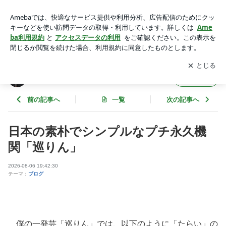
日本の素朴でシンプルなプチ永久機関「巡りん」 | 西田篤史
（心理士）のブログ
アプリをダウンロードして
ブログの更新通知
を受け取りまし
開く
ょう。
西田篤史（心理士）のブログ
フォロー
前の記事へ
一覧
次の記事へ
日本の素朴でシンプルなプチ永久機
関「巡りん」
2026-08-06 19:42:30
テーマ：
ブログ
僕の一発芸「巡りん」では、以下のように「たらい」の