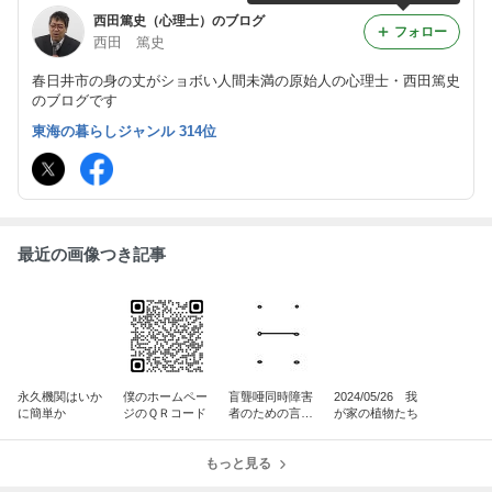
西田篤史（心理士）のブログ
フォロー
西田 篤史
春日井市の身の丈がショボい人間未満の原始人の心理士・西田篤史
のブログです
東海の暮らしジャンル 314位
最近の画像つき記事
永久機関はいか
僕のホームペー
盲聾唖同時障害
2024/05/26 我
に簡単か
ジのＱＲコード
者のための言語
が家の植物たち
（案）
もっと見る