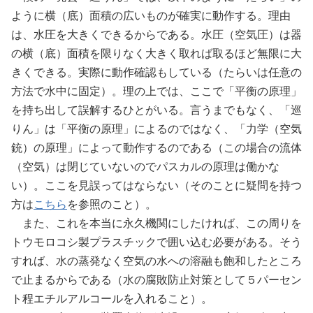
ように横（底）面積の広いものが確実に動作する。理由
は、水圧を大きくできるからである。水圧（空気圧）は器
の横（底）面積を限りなく大きく取れば取るほど無限に大
きくできる。実際に動作確認もしている（たらいは任意の
方法で水中に固定）。理の上では、ここで「平衡の原理」
を持ち出して誤解するひとがいる。言うまでもなく、「巡
りん」は「平衡の原理」によるのではなく、「力学（空気
銃）の原理」によって動作するのである（この場合の流体
（空気）は閉じていないのでパスカルの原理は働かな
い）。ここを見誤ってはならない（そのことに疑問を持つ
方は
こちら
を参照のこと）。
また、これを本当に永久機関にしたければ、この周りを
トウモロコシ製プラスチックで囲い込む必要がある。そう
すれば、水の蒸発なく空気の水への溶融も飽和したところ
で止まるからである（水の腐敗防止対策として５パーセン
ト程エチルアルコールを入れること）。