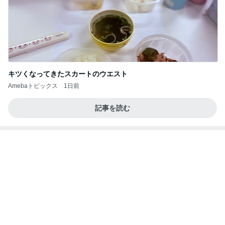
あいのりクロ 図々しい人って、こういう人？
勝手に考察
2日前
日本のカフェで感激したパフェ
Amebaトピックス
2日前
すべての賭けが集まりました…そしてアメリカ国民
が現金を引き出しています。
心の道標【旧：ヤ～ベェのブログ】
1日前
記事をテーマごとに分類したお知らせ
Amebaトピックス
1日前