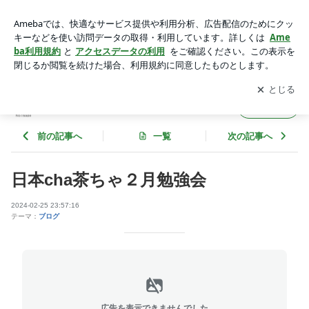
日本cha茶ちゃ２月勉強会 | nipponchachacha-npoのブログ
アプリをダウンロードして
ブログの更新通知
を受け取りまし
開く
ょう。
nipponchachacha-npoのブログ
フォロー
前の記事へ
一覧
次の記事へ
日本cha茶ちゃ２月勉強会
2024-02-25 23:57:16
テーマ：
ブログ
広告を表示できませんでした