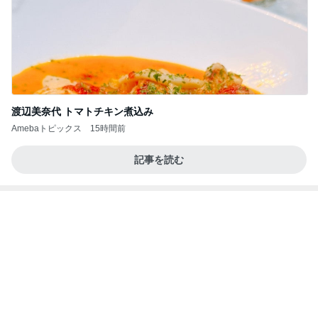
私達が何も言えなくなる事を楽しみにしていまー
す｡
最後の悪あがき
2日前
LIVEの予定が沢山で幸せな気持ち
Amebaトピックス
16時間前
インターン面接3
四コマ戦士 パパ戦記
7日前
ぶら提げる可愛いティントホルダー
Amebaトピックス
2日前