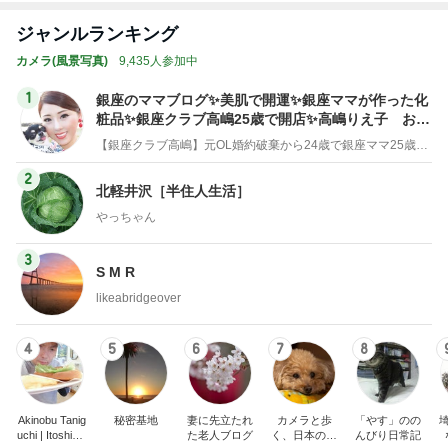
ジャンルランキング
カメラ(風景写真)
9,435人参加中
1
銀座のママブログ✨美肌で開運✨銀座ママが作った化
粧品✨銀座クラブ高嶋25歳で開店✨高嶋りえ子 お着
物でエルメス バーキン コーデ
【銀座クラブ高嶋】元OL婚約破棄から24歳で銀座ママ25歳でオーナーママ銀座 美肌で開運♡パワースポット巡り高嶋りえ子ブログ
2
北軽井沢［半住人生活］
やっちゃん
3
S M R
likeabridgeover
4
5
6
7
8
Akinobu Tanig
秘密基地
妻に先立たれ
カメラと歩
「やす」のの
uchi | Itoshima
た老人ブログ
く、日本の風
んびり日常記