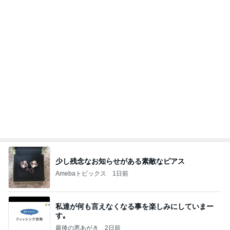
今日の服装 ブログ読んでくれてて嬉しい瞬間。
桃オフィシャルブログ Powered by Ameba
1日前
手抜きごはんも気分が上がる食器
Amebaトピックス
1日前
きっと高市ってこの時代に嘘、誤魔化し、はぐらか
しても【バレない】【通用する】とでも思ってたん
だろ
広報 いぬねこ本舗
9日前