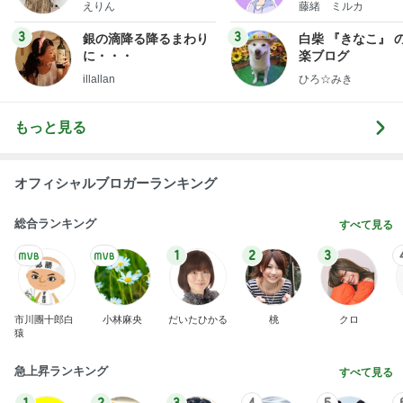
オフィシャルブロガーランキング
総合ランキング
すべて見る
1
2
3
市川團十郎白
小林麻央
だいたひかる
桃
クロ
猿
急上昇ランキング
すべて見る
1
2
3
4
5
EBiDAN 39&Ki
高山善廣
こいたん
島倉りか
つばきファク
DS
トリー
新登場ランキング
すべて見る
1
2
3
4
5