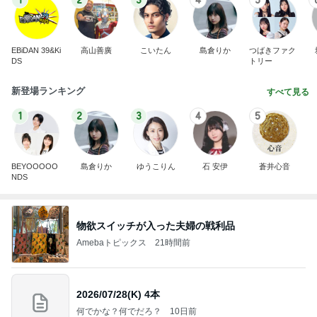
BEYOOOOO
島倉りか
ゆうこりん
石 安伊
蒼井心音
NDS
物欲スイッチが入った夫婦の戦利品
Amebaトピックス
21時間前
2026/07/28(K) 4本
何でかな？何でだろ？
10日前
モト冬樹 妻が注文した豪華な食事
Amebaトピックス
1日前
悲しすぎて立ち直れない。
クロオフィシャルブログPowered by Ameba
22時間前