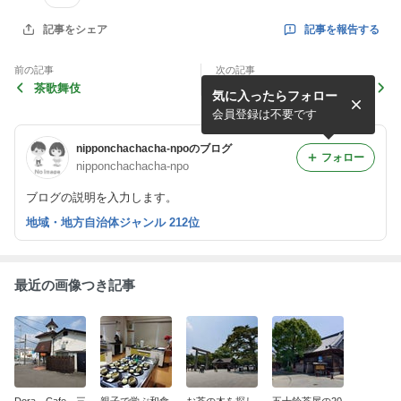
記事を報告する
記事をシェア
前の記事
次の記事
茶歌舞伎
うさぎの小屋
気に入ったらフォロー
会員登録は不要です
nipponchachacha-npoのブログ
フォロー
nipponchachacha-npo
ブログの説明を入力します。
地域・地方自治体ジャンル 212位
最近の画像つき記事