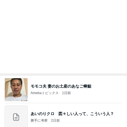
ポップマートDIMOO×ピクサー☆
ディズニーファン Dのブログ
7日前
龍玄とし ツーショットのクイズを出題
Amebaトピックス
16時間前
《3年連続》瑶子さま 懇意の高級カーディーラー
協賛のイベントにご出席…宮内庁が懸念する“熱心
すぎ
hirokoの✿Love＆Awakening✿
8日前