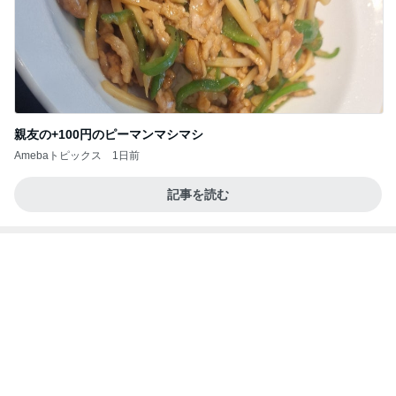
夢見さんから 揺れが激しく注意していましょう❗️
マリアオフィシャルブログ「ひむかの風にさそわれ
8日前
て」Powered by Ameba
半年以上探した住み替えを一旦終了
Amebaトピックス
1日前
20260803 鬼郁隊4人衆で中ちゃん釣行 写メ
中ちゃんのブログ
1日前
最高気温38℃の中頑張ること
Amebaトピックス
1日前