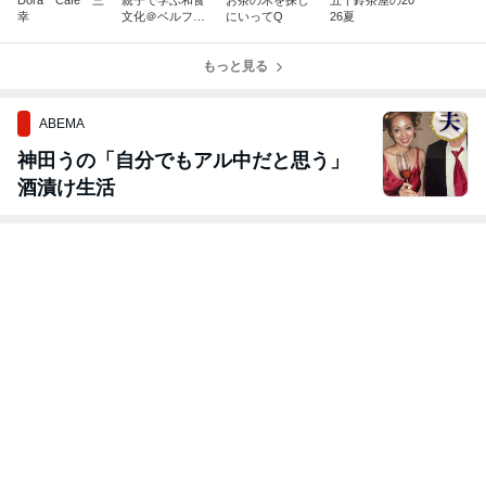
Dora Cafe 三
親子で学ぶ和食
お茶の木を探し
五十鈴茶屋の20
幸
文化＠ベルファ
にいってQ
26夏
ーム
もっと見る
ABEMA
神田うの「自分でもアル中だと思う」
酒漬け生活