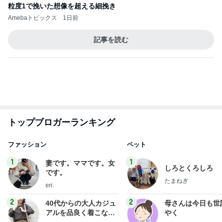
トップブロガーランキング
ファッション
ペット
1
1
妻です。ママです。女
しろとくろしろ
です。
たまねぎ
eri.
2
2
40代からの大人カジュ
母さんは今日も世
アルを品良く着こなす
やく
ファッションブログ
えりん
藤緒 ミルカ
3
3
銀の滴降る降るまわり
白柴 『きなこ』 
に・・・
楽ブログ
illallan
ひろ☆みき
もっと見る