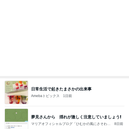
業務用アイスどこに売ってる？ロッテやタカナシ等
安い市販の2リットルアイスは業務スーパーやシャ
トレ
AKO | Smart Life
8日前
離婚から12年で完済するローン
Amebaトピックス
18時間前
【ヤマハ発動機】～トートバック～【三越伊勢丹】
株主優待を楽しんで～tasayuryのブログ
14日前