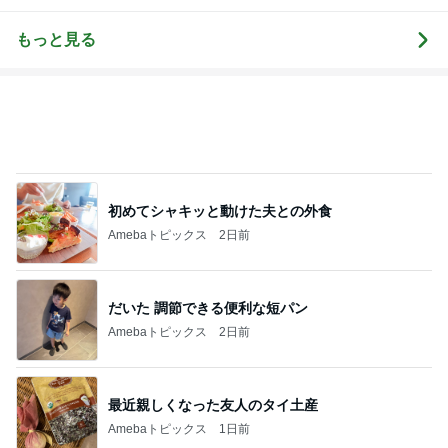
Landscape Ph
景スナップ紀
otographer
行
もっと見る
初めてシャキッと動けた夫との外食
Amebaトピックス
2日前
だいた 調節できる便利な短パン
Amebaトピックス
2日前
最近親しくなった友人のタイ土産
Amebaトピックス
1日前
次世代掃除機がやってきた！！
Amebaトピックス
14時間前