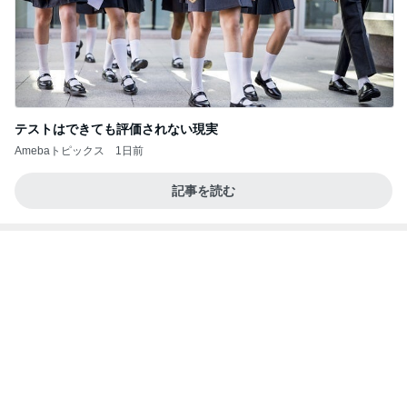
あいのりブログ
1日前
40代が考える老後の最低ライン
Amebaトピックス
1日前
当ブログの売り上げ件数、一部公開します…
世帯年収500万 ゆるゆる4人家族の節約ブログ 〜
1日前
ケチ旦那と金銭感覚マヒ嫁の日々〜
すごい剣幕で私に訴えてきた患者
Amebaトピックス
1日前