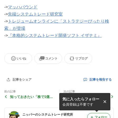
->
マッハバウンド
->
先端システムトレード研究室
->
トレジュームオンラインに「ストラテジーぴったり検
索」が登場
->
『本格的システムトレード開発ソフト イザナミ』
いいね
コメント
リブログ
記事を報告する
記事をシェア
前の記事
次の記事
知っておきたい「株で1億儲
統一地方選挙と原発と
気に入ったらフォロー
けたけどなんか質問ある？」
でわかる、利益の出る投資テ
会員登録は不要です
クニック
ニッパーのシステムトレード研究所
フォロー