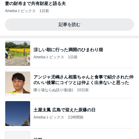
妻の財布まで共有財産と語る夫
Amebaトピックス
1日前
記事を読む
涼しい朝に行った満開のひまわり畑
Amebaトピックス
1日前
アンジャ児嶋さん相葉ちゃんと食事で紹介された仲
のいい後輩にコイツとは仲よく出来ないと思った
喋り場ならぬ語り場(仮)
10日前
土屋太鳳 広島で迎えた原爆の日
Amebaトピックス
21時間前