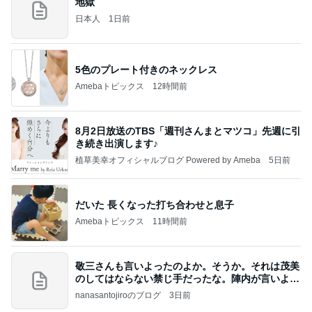
地獄
日本人
1日前
5色のプレート付きのネックレス
Amebaトピックス
12時間前
8月2日放送のTBS「週刊さんまとマツコ」先週に引
き続き出演します♪
植草美幸オフィシャルブログ Powered by Ameba
5日前
だいた 長くなった打ち合わせと息子
Amebaトピックス
11時間前
敬三さんも言いよったのよか。そうか。それは茂美
のしてはならない禁じ手だったな。陣内が言いよる
のよ
nanasantojiroのブログ
3日前