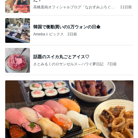
高橋直純オフィシャルブログ「なおずみぶろぐ」
11日前
Powered by Ameba
韓国で衝動買いの1万ウォンの日傘
Amebaトピックス
2日前
話題のスイカ丸ごとアイス♡
さとみるくのロサンゼルス⇔ハワイ夢日記
7日前