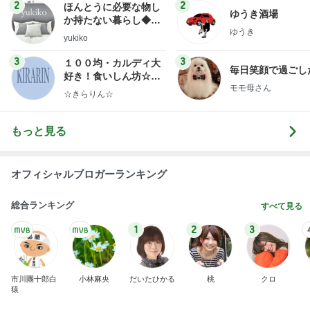
2
2
ほんとうに必要な物し
ゆうき酒場
か持たない暮らし◆Ke
ゆうき
ep Life Simple◆〜イ
yukiko
ンテリアのきろく〜
3
3
１００均・カルディ大
毎日笑顔で過ごし
好き！食いしん坊☆き
モモ母さん
らりん☆のブログ
☆きらりん☆
もっと見る
オフィシャルブロガーランキング
総合ランキング
すべて見る
1
2
3
市川團十郎白
小林麻央
だいたひかる
桃
クロ
猿