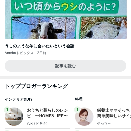
うしのような羊に会いたいという会話
Amebaトピックス
2日前
記事を読む
トップブロガーランキング
インテリア&DIY
料理
1
1
おうちと暮らしのレシ
栄養士ママそっち
ピ 〜HOME&LIFE〜
簡単美味しいサイ
献立
yuki (ドキ子）
そっち～