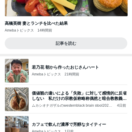
高橋英樹 妻とランチを比べた結果
Amebaトピックス
14時間前
記事を読む
若乃花 朝から作ったおじさんハート
Amebaトピックス
21時間前
価値観の違いによる「失敗」に対して感情的に反省
しない 私だけの宗教仮称略称偶然と暗合教教義候
補
ムカシオナガザルのwesternblack brain stool2024
4日前
年（令和6）11月25日以来減酒断煙再開ムカシオナ
ガザル
カフェで飲んだ濃厚で芳醇なタイティー
Amebaトピックス
1日前