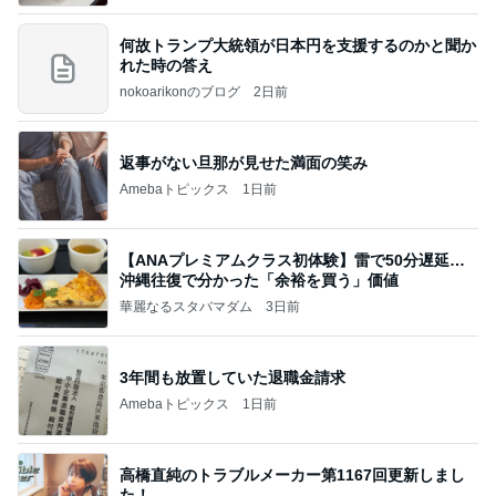
何故トランプ大統領が日本円を支援するのかと聞か
れた時の答え
nokoarikonのブログ
2日前
返事がない旦那が見せた満面の笑み
Amebaトピックス
1日前
【ANAプレミアムクラス初体験】雷で50分遅延…
沖縄往復で分かった「余裕を買う」価値
華麗なるスタバマダム
3日前
3年間も放置していた退職金請求
Amebaトピックス
1日前
高橋直純のトラブルメーカー第1167回更新しまし
た！