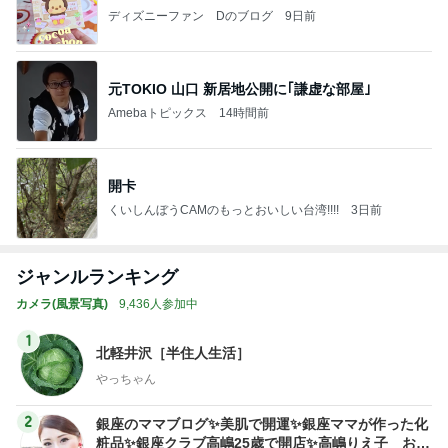
ディズニーファン Dのブログ
9日前
元TOKIO 山口 新居地公開に｢謙虚な部屋｣
Amebaトピックス
14時間前
開卡
くいしんぼうCAMのもっとおいしい台湾!!!!
3日前
ジャンルランキング
カメラ(風景写真)
9,436人参加中
1
北軽井沢［半住人生活］
やっちゃん
2
銀座のママブログ✨美肌で開運✨銀座ママが作った化
粧品✨銀座クラブ高嶋25歳で開店✨高嶋りえ子 お着