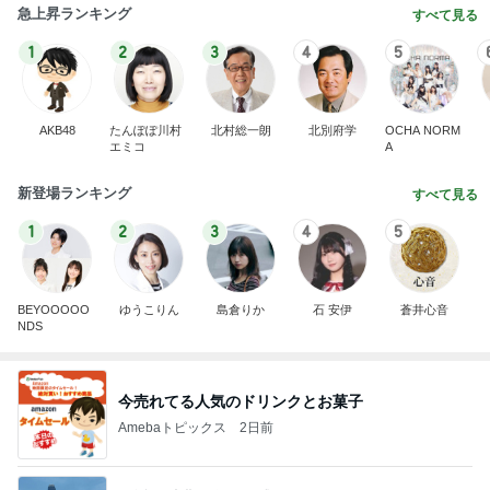
急上昇ランキング
すべて見る
1
2
3
4
5
AKB48
たんぽぽ川村
北村総一朗
北別府学
OCHA NORM
エミコ
A
新登場ランキング
すべて見る
1
2
3
4
5
BEYOOOOO
ゆうこりん
島倉りか
石 安伊
蒼井心音
NDS
今売れてる人気のドリンクとお菓子
Amebaトピックス
2日前