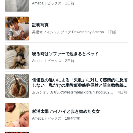
Amebaトピックス
1日前
証明写真
美優オフィシャルブログ Powered by Ameba
2日前
寝る時はソファーで起きるとベッド
Amebaトピックス
2日前
価値観の違いによる「失敗」に対して感情的に反省
しない 私だけの宗教仮称略称偶然と暗合教教義候
補
ムカシオナガザルのwesternblack brain stool2024
4日前
年（令和6）11月25日以来減酒断煙再開ムカシオナ
ガザル
杉浦太陽 ハイハイと歩き始めた次女
Amebaトピックス
19時間前