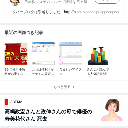
日本株システムトレード情報を日々綴ってます＠ニッパー
ニッパーブログは引越しました！http://blog.livedoor.jp/nipperjapan/
最近の画像つき記事
SBIで取引手数
これは便利！イ
羨ましいアイフ
みんなが読んで
料がお安くな
ザナミの設定フ
ル
る人気記事BES
る！
ァイル結合ツー
T5発表！
ルを作りまし
た。
もっと見る
ABEMA
高嶋政宏さんと政伸さんの母で俳優の
寿美花代さん 死去