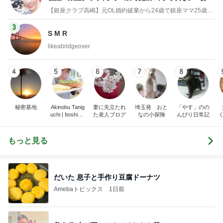
物でエルメス バーキン コーデ
【銀座クラブ高嶋】元OL婚約破棄から24歳で銀座ママ25歳でオーナーママ銀座 美肌で開運♡パワースポット巡り高嶋りえ子ブログ
3
S M R
likeabridgeover
4
5
6
7
8
秘密基地
Akinobu Tanig
妻に先立たれ
埼玉発 おと
「やす」のの
uchi | Itoshima
た老人ブログ
なの小探険
んびり日常記
Landscape Ph
otographer
もっと見る
だいた 息子と手作り豆腐ドーナツ
Amebaトピックス
1日前