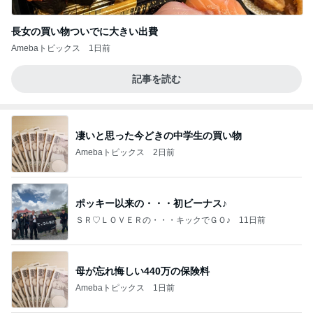
長女の買い物ついでに大きい出費
Amebaトピックス
1日前
記事を読む
凄いと思った今どきの中学生の買い物
Amebaトピックス
2日前
ポッキー以来の・・・初ビーナス♪
ＳＲ♡ＬＯＶＥＲの・・・キックでＧＯ♪
11日前
母が忘れ悔しい440万の保険料
Amebaトピックス
1日前