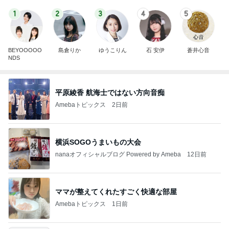
1
2
3
4
5
BEYOOOOO
島倉りか
ゆうこりん
石 安伊
蒼井心音
NDS
平原綾香 航海士ではない方向音痴
Amebaトピックス
2日前
横浜SOGOうまいもの大会
nanaオフィシャルブログ Powered by Ameba
12日前
ママが整えてくれたすごく快適な部屋
Amebaトピックス
1日前