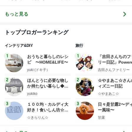
く！赤ちゃん
向き合う１人
シーちゃんメ
記
とあなたを繋
目妊活
ソッド妊娠一
ぐ妊活
直線！
もっと見る
トップブロガーランキング
インテリア&DIY
旅行
1
1
おうちと暮らしのレシ
「吉田さんちのフ
ピ 〜HOME&LIFE〜
リー日記」Powere
y Ameba 吉田さ
yuki (ドキ子）
吉田さんファミリー
ミリーオフィシャ
ログ
2
2
ほんとうに必要な物し
☆やまあこ☆さん
か持たない暮らし◆Ke
ィズニー日記
ep Life Simple◆〜イ
yukiko
☆やまあこ☆
ンテリアのきろく〜
3
3
１００均・カルディ大
日々是甘露2〜デ
好き！食いしん坊☆き
ー風味〜
らりん☆のブログ
☆きらりん☆
甘露