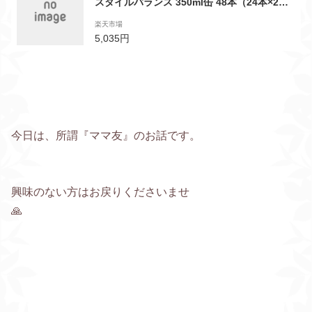
スタイルバランス 350ml缶 48本（24本×2
箱）【よりどり2ケース】【送料無料（一部地
楽天市場
域除く）】レモンサワー グレープフルーツサ
5,035円
ワー 梅サワー ゆずサワー ハイボール りんご
スパークリング カシスオレンジ コラーゲン
今日は、所謂『ママ友』のお話です。
興味のない方はお戻りくださいませ
🙏