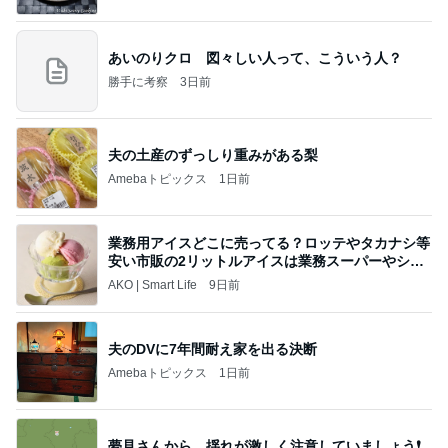
あいのりクロ 図々しい人って、こういう人？
勝手に考察
3日前
夫の土産のずっしり重みがある梨
Amebaトピックス
1日前
業務用アイスどこに売ってる？ロッテやタカナシ等
安い市販の2リットルアイスは業務スーパーやシャ
トレ
AKO | Smart Life
9日前
夫のDVに7年間耐え家を出る決断
Amebaトピックス
1日前
夢見さんから 揺れが激しく注意していましょう❗️