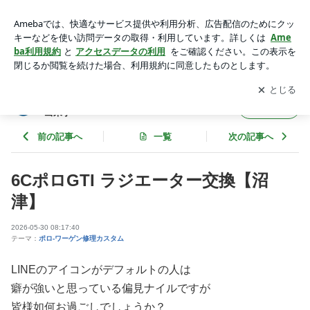
6CポロGTI ラジエーター交換【沼津】 | VWワーゲン専門店
「ナイルプラス」の日々の出来事
アプリをダウンロードして
ブログの更新通知
を受け取りまし
開く
ょう。
VWワーゲン専門店「ナイルプラス」の日々の
フォロー
出来事
前の記事へ
一覧
次の記事へ
6CポロGTI ラジエーター交換【沼
津】
2026-05-30 08:17:40
テーマ：
ポロ-ワーゲン修理カスタム
LINEのアイコンがデフォルトの人は
癖が強いと思っている偏見ナイルですが
皆様如何お過ごしでしょうか？