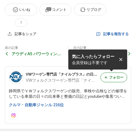
いいね
コメント
リブログ
7
記事を報告する
記事をシェア
前の記事
次の記事
アウディA5 パワーウィンド
アウディS4にRSグリル取付
気に入ったらフォロー
ウ修理
会員登録は不要です
VWワーゲン専門店「ナイルプラス」の日々の出来事
フォロー
VWフォルクスワーゲン専門店「ナイル」
静岡県でＶＷフォルクスワーゲンの販売、車検や点検などの修理を
している車屋の日々の出来事と整備の日記とyoutubeや集客ついて
語っていくブログです。
クルマ・自動車ジャンル 216位