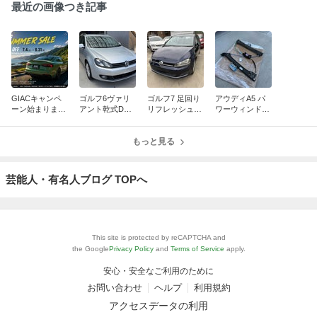
最近の画像つき記事
GIACキャンペ
ゴルフ6ヴァリ
ゴルフ7 足回り
アウディA5 パ
ーン始まりまし
アント乾式DSG
リフレッシュ
ワーウィンドウ
た！
オイル交換他
【東京】
修理
【愛知】
もっと見る
芸能人・有名人ブログ TOPへ
This site is protected by reCAPTCHA and
the Google
Privacy Policy
and
Terms of Service
apply.
安心・安全なご利用のために
お問い合わせ
ヘルプ
利用規約
アクセスデータの利用