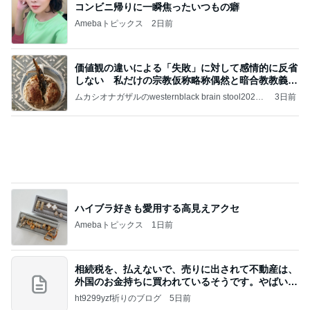
コンビニ帰りに一瞬焦ったいつもの癖
Amebaトピックス
2日前
価値観の違いによる「失敗」に対して感情的に反省
しない 私だけの宗教仮称略称偶然と暗合教教義候
補
ムカシオナガザルのwesternblack brain stool2024
3日前
年（令和6）11月25日以来減酒断煙再開ムカシオナ
ガザル
ハイブラ好きも愛用する高見えアクセ
Amebaトピックス
1日前
相続税を、払えないで、売りに出されて不動産は、
外国のお金持ちに買われているそうです。やばいで
すよ
ht9299yzf祈りのブログ
5日前