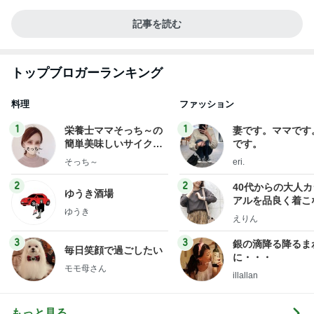
記事を読む
トップブロガーランキング
料理
ファッション
1
1
栄養士ママそっち～の
妻です。ママです
簡単美味しいサイクル
です。
献立
そっち～
eri.
2
2
40代からの大人
ゆうき酒場
アルを品良く着こ
ゆうき
ファッションブロ
えりん
3
3
銀の滴降る降るま
毎日笑顔で過ごしたい
に・・・
モモ母さん
illallan
もっと見る