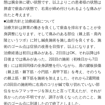
態は腕全体に硬い状態です。以上よりこの患者様の状態は
脾虚で瘀血の状態で、右肩が締め付けられるような痛みが
出たと考えます。
■治療方針と治療経過について
治療方針は脾胃の働きを良くして瘀血を排出することが全
身調整になります。そして痛みのある部位（棘上筋・肩内
陵というツボ）に対し鍼灸施術を施し血行を良くする。施
術のゴール点は症状の改善を目指す。以上になります。
治療経過は初日は痛みがある。2日目はOK。それ以降は6
日後までは痛みがあった。2回目の施術（初検日から7日
後）には前回同様の全身調整を行いながら、肩の腱板損傷
（棘上筋・棘下筋・小円筋・肩甲下筋）を考え、そのうち
の棘上筋・棘下筋を施術を加えました。それから2週間後
の3回目の施術時に右肩のコリが鍼で取り切れていない部
位をセルフマッサージを加えたと言って見えたが、それが
良かったのか不明ですが、調子が良くなったとのこと。施
術のゴール点に到達したので終了としました。