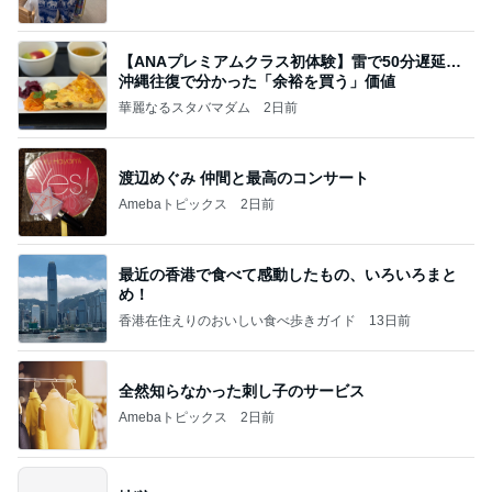
【ANAプレミアムクラス初体験】雷で50分遅延…
沖縄往復で分かった「余裕を買う」価値
華麗なるスタバマダム
2日前
渡辺めぐみ 仲間と最高のコンサート
Amebaトピックス
2日前
最近の香港で食べて感動したもの、いろいろまと
め！
香港在住えりのおいしい食べ歩きガイド
13日前
全然知らなかった刺し子のサービス
Amebaトピックス
2日前