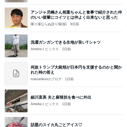
アンジャ児嶋さん相葉ちゃんと食事で紹介された仲
のいい後輩にコイツとは仲よく出来ないと思った
喋り場ならぬ語り場(仮)
9日前
洗濯ガンガンできる生地が良いTシャツ
Amebaトピックス
2日前
何故トランプ大統領が日本円を支援するのかと聞か
れた時の答え
nokoarikonのブログ
1日前
細川直美 夫と麻辣担を食べに外出
Amebaトピックス
1日前
話題のスイカ丸ごとアイス♡