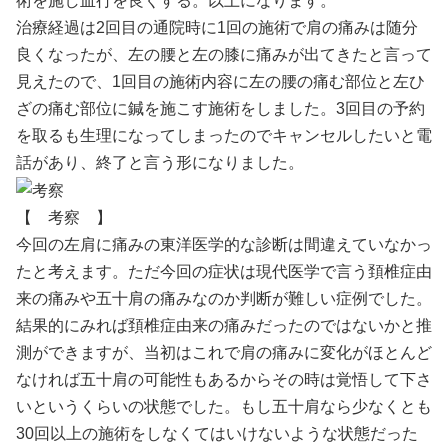
術を施し血行を良くする。以上になります。
治療経過は2回目の通院時に1回の施術で肩の痛みは随分
良くなったが、左の腰と左の膝に痛みが出てきたと言って
見えたので、1回目の施術内容に左の腰の痛む部位と左ひ
ざの痛む部位に鍼を施こす施術をしました。3回目の予約
を取るも生理になってしまったのでキャンセルしたいと電
話があり、終了と言う形になりました。
【 考察 】
今回の左肩に痛みの東洋医学的な診断は間違えていなかっ
たと考えます。ただ今回の症状は現代医学で言う頚椎症由
来の痛みや五十肩の痛みなのか判断が難しい症例でした。
結果的にみれば頚椎症由来の痛みだったのではないかと推
測ができますが、当初はこれで肩の痛みに変化がほとんど
なければ五十肩の可能性もあるからその時は覚悟して下さ
いというくらいの状態でした。もし五十肩なら少なくとも
30回以上の施術をしなくてはいけないような状態だった