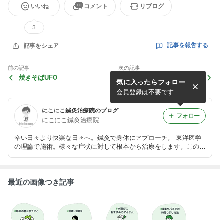
いいね
コメント
リブログ
3
記事を報告する
記事をシェア
前の記事
次の記事
焼きそばUFO
腰痛の症例５と症例６
気に入ったらフォロー
会員登録は不要です
にこにこ鍼灸治療院のブログ
フォロー
にこにこ鍼灸治療院
辛い日々より快楽な日々へ。鍼灸で身体にアプローチ。 東洋医学
の理論で施術。様々な症状に対して根本から治療をします。このブ
ログではプライベートなことを中心に書いていきます。 治療など
については https://2525sinkyu.comを参照。
最近の画像つき記事