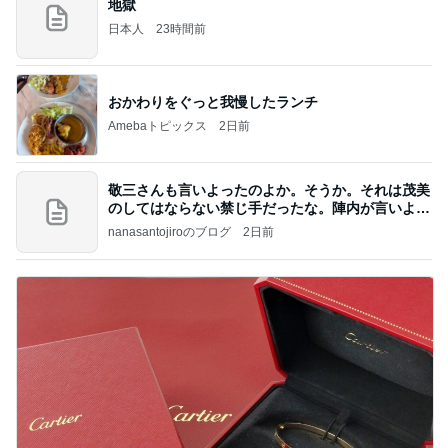
地獄
日本人
23時間前
おかわりをぐっと我慢したランチ
Amebaトピックス
2日前
敬三さんも言いよったのよか。そうか。それは茂美
のしてはならない禁じ手だったな。陣内が言いよる
のよ
nanasantojiroのブログ
2日前