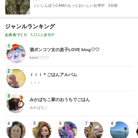
くいしんぼうCAMのもっとおいしい台湾!!!!
2日前
ジャンルランキング
お弁当づくり
5,211人参加中
1
酒ポンコツ女の息子LOVE blog♡♡
kana♡♡♡
2
ｒｉｉ＊ごはんアルバム
ｒｉｉ
3
みかぱちこ家のおうちでごはん
みかぱちこ
4
5
6
7
8