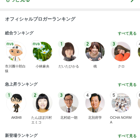
オフィシャルブロガーランキング
総合ランキング
すべて見る
1
2
3
市川團十郎白
小林麻央
だいたひかる
桃
クロ
猿
急上昇ランキング
すべて見る
1
2
3
4
5
AKB48
たんぽぽ川村
北村総一朗
北別府学
OCHA NORM
エミコ
A
新登場ランキング
すべて見る