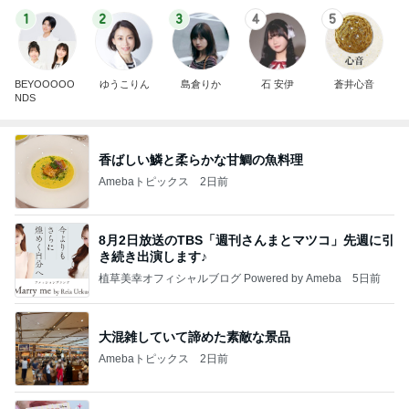
1
2
3
4
5
BEYOOOOO
ゆうこりん
島倉りか
石 安伊
蒼井心音
NDS
香ばしい鱗と柔らかな甘鯛の魚料理
Amebaトピックス
2日前
8月2日放送のTBS「週刊さんまとマツコ」先週に引
き続き出演します♪
植草美幸オフィシャルブログ Powered by Ameba
5日前
大混雑していて諦めた素敵な景品
Amebaトピックス
2日前