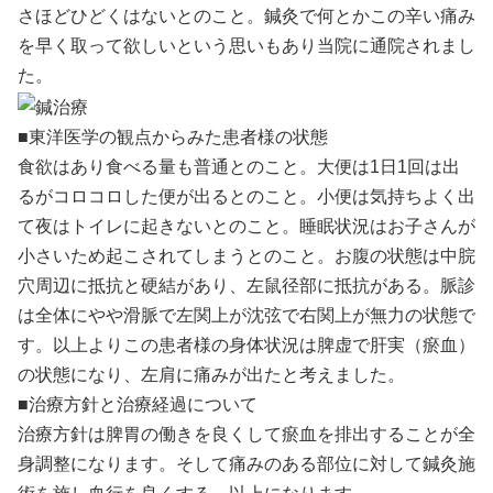
さほどひどくはないとのこと。鍼灸で何とかこの辛い痛み
を早く取って欲しいという思いもあり当院に通院されまし
た。
■東洋医学の観点からみた患者様の状態
食欲はあり食べる量も普通とのこと。大便は1日1回は出
るがコロコロした便が出るとのこと。小便は気持ちよく出
て夜はトイレに起きないとのこと。睡眠状況はお子さんが
小さいため起こされてしまうとのこと。お腹の状態は中脘
穴周辺に抵抗と硬結があり、左鼠径部に抵抗がある。脈診
は全体にやや滑脈で左関上が沈弦で右関上が無力の状態で
す。以上よりこの患者様の身体状況は脾虚で肝実（瘀血）
の状態になり、左肩に痛みが出たと考えました。
■治療方針と治療経過について
治療方針は脾胃の働きを良くして瘀血を排出することが全
身調整になります。そして痛みのある部位に対して鍼灸施