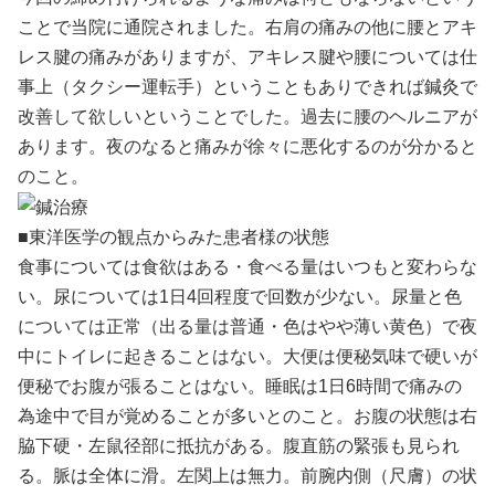
ことで当院に通院されました。右肩の痛みの他に腰とアキ
レス腱の痛みがありますが、アキレス腱や腰については仕
事上（タクシー運転手）ということもありできれば鍼灸で
改善して欲しいということでした。過去に腰のヘルニアが
あります。夜のなると痛みが徐々に悪化するのが分かると
のこと。
■東洋医学の観点からみた患者様の状態
食事については食欲はある・食べる量はいつもと変わらな
い。尿については1日4回程度で回数が少ない。尿量と色
については正常（出る量は普通・色はやや薄い黄色）で夜
中にトイレに起きることはない。大便は便秘気味で硬いが
便秘でお腹が張ることはない。睡眠は1日6時間で痛みの
為途中で目が覚めることが多いとのこと。お腹の状態は右
脇下硬・左鼠径部に抵抗がある。腹直筋の緊張も見られ
る。脈は全体に滑。左関上は無力。前腕内側（尺膚）の状