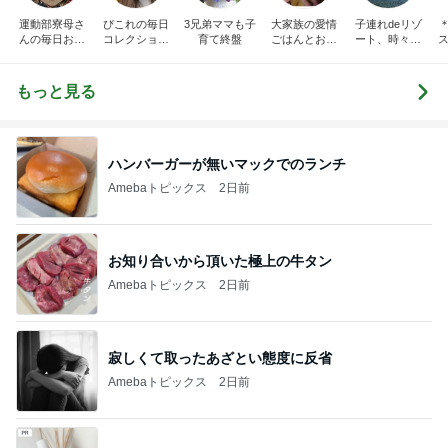
運動部寮母さ
ぴこれの毎日
3兄弟ママも子
大家族の愛情
子連れdeリゾ
んの毎日お弁
コレクション
育て終盤
ごはんとお弁
ート、時々キ
ス
当☆毎日ごは
♬.*ﾟ
当❤︎
ャラ弁
ん☆
もっと見る
ハンバーガーが無いマックでのランチ
Amebaトピックス
2日前
お知り合いから頂いた極上の牛タン
Amebaトピックス
2日前
寂しくて取ったあざとい態度に反省
Amebaトピックス
2日前