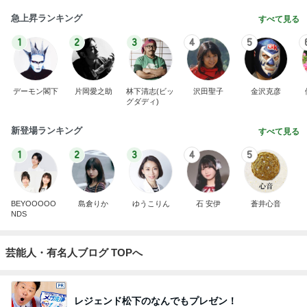
急上昇ランキング
すべて見る
1
2
3
4
5
デーモン閣下
片岡愛之助
林下清志(ビッ
沢田聖子
金沢克彦
グダディ)
新登場ランキング
すべて見る
1
2
3
4
5
BEYOOOOO
島倉りか
ゆうこりん
石 安伊
蒼井心音
NDS
芸能人・有名人ブログ TOPへ
レジェンド松下のなんでもプレゼン！