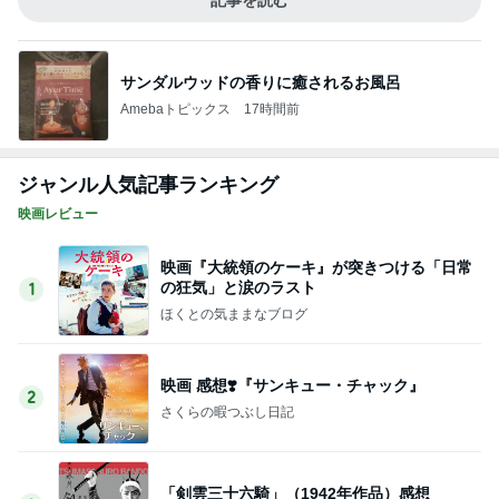
記事を読む
サンダルウッドの香りに癒されるお風呂
Amebaトピックス
17時間前
ジャンル人気記事ランキング
映画レビュー
映画『大統領のケーキ』が突きつける「日常
の狂気」と涙のラスト
1
ほくとの気ままなブログ
映画 感想❣️『サンキュー・チャック』
2
さくらの暇つぶし日記
「剣雲三十六騎」（1942年作品）感想