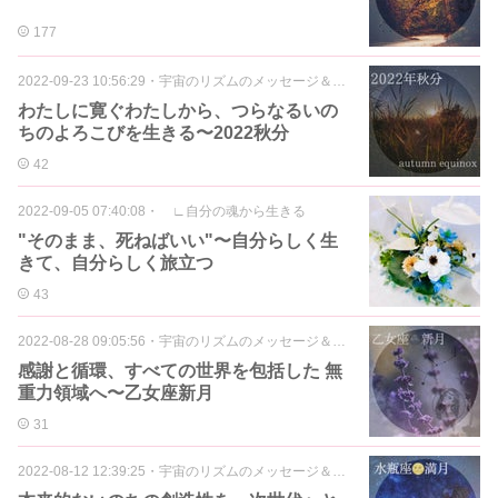
177
2022-09-23 10:56:29
・
宇宙のリズムのメッセージ＆アロマ
わたしに寛ぐわたしから、つらなるいの
ちのよろこびを生きる〜2022秋分
42
2022-09-05 07:40:08
・
∟自分の魂から生きる
"そのまま、死ねばいい"〜自分らしく生
きて、自分らしく旅立つ
43
2022-08-28 09:05:56
・
宇宙のリズムのメッセージ＆アロマ
感謝と循環、すべての世界を包括した 無
重力領域へ〜乙女座新月
31
2022-08-12 12:39:25
・
宇宙のリズムのメッセージ＆アロマ