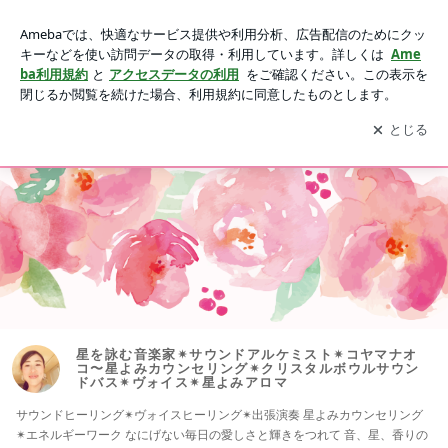
星を詠む音楽家✴︎サウンドアルケミスト✴︎コヤマナオコ〜星よ
みカウンセリング✴︎クリスタルボウルサウンドバス✴︎ヴォイス
アプリをダウンロードして
ブログの更新通知
を受け取りまし
開く
✴︎星よみアロマ
ょう。
ameblo
Home
new HP
menu
Facebook
Instagram
星を詠む音楽家✴︎サウンドアルケミスト✴︎コヤマナオ
コ〜星よみカウンセリング✴︎クリスタルボウルサウン
ドバス✴︎ヴォイス✴︎星よみアロマ
サウンドヒーリング✴︎ヴォイスヒーリング✴︎出張演奏 星よみカウンセリング
✴︎エネルギーワーク なにげない毎日の愛しさと輝きをつれて 音、星、香りの