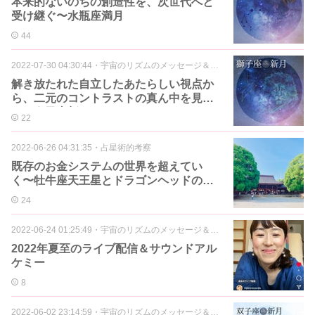
本来的ないのちの創造性を、次世代へと
受け継ぐ〜水瓶座満月
44
2022-07-30 04:30:44
・
宇宙のリズムのメッセージ＆アロマ
解き放たれた自立したあたらしい視点か
ら、二元のコントラストの真ん中を見出
す〜獅子座新月
22
2022-06-26 04:31:35
・
占星術的考察
既存のお金システムの世界を超えてい
く〜牡牛座天王星とドラゴンヘッドのコ
ンジャンクションへ
24
2022-06-24 01:25:49
・
宇宙のリズムのメッセージ＆アロマ
2022年夏至のライブ配信＆サウンドアル
ケミー
8
2022-06-02 23:14:59
・
宇宙のリズムのメッセージ＆アロマ