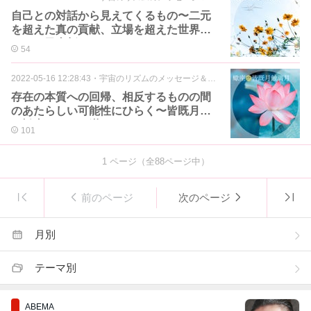
自己との対話から見えてくるもの〜二元
を超えた真の貢献、立場を超えた世界
へ〜双子座新月
54
2022-05-16 12:28:43
・
宇宙のリズムのメッセージ＆アロマ
存在の本質への回帰、相反するものの間
のあたらしい可能性にひらく〜皆既月食
の蠍座ウエサク満月
101
1
ページ（全
88
ページ中）
前のページ
次のページ
月別
テーマ別
ABEMA