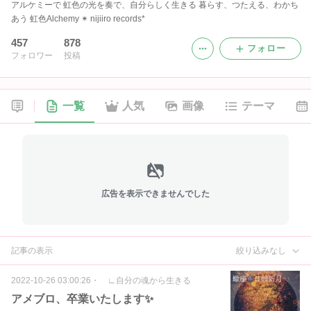
アルケミーで 虹色の光を奏で、自分らしく生きる 暮らす、つたえる、わかち
あう 虹色Alchemy ✴︎ nijiiro records*
457
878
フォロー
フォロワー
投稿
一覧
人気
画像
テーマ
広告を表示できませんでした
記事の表示
絞り込みなし
2022-10-26 03:00:26
・
∟自分の魂から生きる
アメブロ、卒業いたします✨