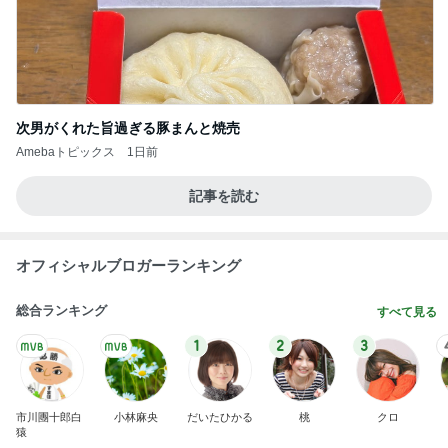
次男がくれた旨過ぎる豚まんと焼売
Amebaトピックス
1日前
記事を読む
オフィシャルブロガーランキング
総合ランキング
すべて見る
1
2
3
市川團十郎白
小林麻央
だいたひかる
桃
クロ
猿