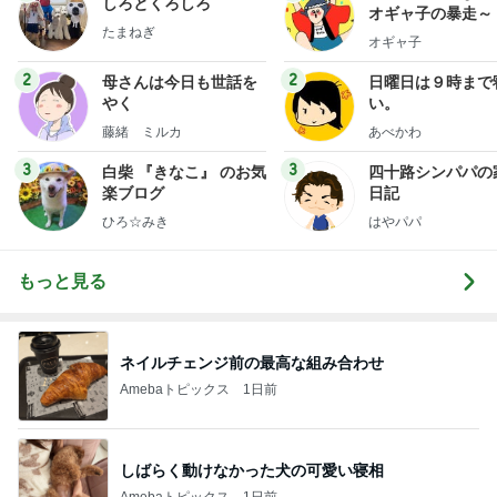
しろとくろしろ
オギャ子の暴走～
たまねぎ
オギャ子
2
2
母さんは今日も世話を
日曜日は９時まで
やく
い。
藤緒 ミルカ
あべかわ
3
3
白柴 『きなこ』 のお気
四十路シンパパの
楽ブログ
日記
ひろ☆みき
はやパパ
もっと見る
ネイルチェンジ前の最高な組み合わせ
Amebaトピックス
1日前
しばらく動けなかった犬の可愛い寝相
Amebaトピックス
1日前