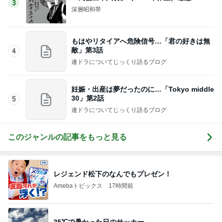
3
深層昭和帯
もはやリタイアへ危険信号…「君の好きは無
敵」第3話
4
連ドラについてじっくり語るブログ
妊娠・出産は夢だったのに…「Tokyo middle
30」第2話
5
連ドラについてじっくり語るブログ
このジャンルの記事をもっと見る
レジェンド松下のなんでもプレゼン！
Amebaトピックス
17時間前
35℃で暑かった日のサッカー