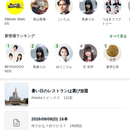
EBiDAN 39&Ki
高山善廣
こいたん
島倉りか
つばきファク
DS
トリー
新登場ランキング
すべて見る
1
2
3
4
5
BEYOOOOO
島倉りか
ゆうこりん
石 安伊
蒼井心音
NDS
暑い日のレストランは選び放題
Amebaトピックス
1日前
2026/08/08(D) 16本
何でかな？何でだろ？
1時間前