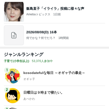
飯島直子「イライラ」投稿に様々な声
Amebaトピックス
1日前
2026/08/08(D) 16本
何でかな？何でだろ？
1時間前
ジャンルランキング
子育て(小学生以上)
53,370人参加中
1
kosodatefulな毎日 ～オギャ子の暴走～
オギャ子
2
日曜日は９時まで寝たい。
あべかわ