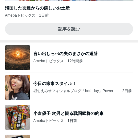
帰国した友達からの嬉しいお土産
Amebaトピックス
1日前
記事を読む
言い出しっぺの夫のまさかの返答
Amebaトピックス
12時間前
今日の家事スタイル！
堀ちえみオフィシャルブログ「hori-day」Powered
2日前
by Ameba
小倉優子 次男と観る戦国武将の約束
Amebaトピックス
1日前