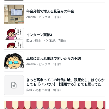
年金分割で増える見込みの年金
Amebaトピックス
1日前
インターン面接3
四コマ戦士 パパ戦記
7日前
旦那に言われ電話で聞いた母の不調
Amebaトピックス
1日前
きっと高市ってこの時代に嘘、誤魔化し、はぐらか
しても【バレない】【通用する】とでも思ってたん
だろ
広報 いぬねこ本舗
9日前