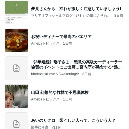
夢見さんから 揺れが激しく注意していましょう❗️
マリアオフィシャルブログ「ひむかの風にさそわれ
8日前
て」Powered by Ameba
お祝いディナーで最高のパエリア
Amebaトピックス
1日前
《3年連続》瑶子さま 懇意の高級カーディーラー
協賛のイベントにご出席…宮内庁が懸念する“熱心
すぎ
hirokoの✿Love＆Awakening✿
8日前
山田 幻想的な竹林で不思議体験
Amebaトピックス
1日前
あいのりクロ 図々しい人って、こういう人？
勝手に考察
2日前