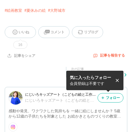
#
絵画教室
#
夏休みの絵
#
大野城市
いいね
コメント
リブログ
16
記事を報告する
記事をシェア
次の記事
小学生 「夏休み絵の宿題応
気に入ったらフォロー
援教室」
会員登録は不要です
にじいろキッズアート（こどもの絵と工作の教室）@福岡
フォロー
にじいろキッズアート（こどもの絵と工作の教室）
感動や発見、ワクワクした気持ちを 一緒に絵にしませんか？ 5歳
から12歳の子供たちを対象とした お絵かきとものづくりの教室で
す。 こどもは創作することで 想像力、表現力、問題解決能力、 生
きる力が育まれます。 お問い合わせ先/ nijiirokaiga@gmail.com