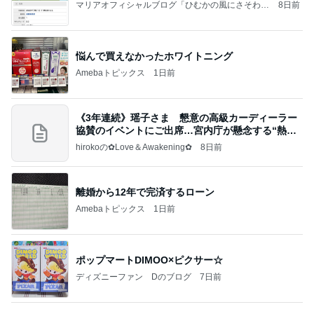
マリアオフィシャルブログ「ひむかの風にさそわれ
8日前
て」Powered by Ameba
悩んで買えなかったホワイトニング
Amebaトピックス
1日前
《3年連続》瑶子さま 懇意の高級カーディーラー
協賛のイベントにご出席…宮内庁が懸念する“熱心
すぎ
hirokoの✿Love＆Awakening✿
8日前
離婚から12年で完済するローン
Amebaトピックス
1日前
ポップマートDIMOO×ピクサー☆
ディズニーファン Dのブログ
7日前