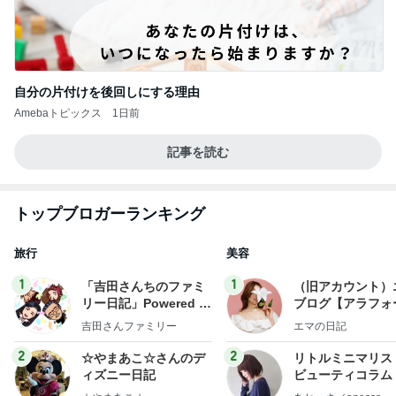
自分の片付けを後回しにする理由
Amebaトピックス
1日前
記事を読む
トップブロガーランキング
旅行
美容
1
1
「吉田さんちのファミ
（旧アカウント）
リー日記」Powered b
ブログ【アラフォ
y Ameba 吉田さんファ
社売却セカンドラ
吉田さんファミリー
エマの日記
ミリーオフィシャルブ
フ】
ログ
2
2
☆やまあこ☆さんのデ
リトルミニマリス
ィズニー日記
ビューティコラム 
little minimalist'