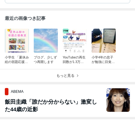
最近の画像つき記事
小学生 「夏休み
ブログ、少しず
YouTubeの再生
小学4年の息子
絵の宿題応援教
つ再開します
回数が1.3万回
が勉強に目覚め
室」
に！
た訳
もっと見る
ABEMA
飯田圭織「誰だか分からない」激変し
た44歳の近影