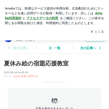
夏休み絵の宿題応援教室 | にじいろキッズアート（こどもの絵
と工作の教室）@福岡
アプリをダウンロードして
ブログの更新通知
を受け取りまし
開く
ょう。
にじいろキッズアート（こどもの絵と工作の
フォロー
教室）@福岡
前の記事へ
一覧
次の記事へ
夏休み絵の宿題応援教室
2025-08-18 04:45:16
テーマ：
にじいろキッズアート
広告を表示できませんでした