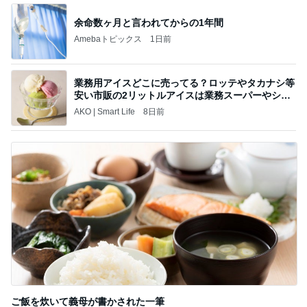
余命数ヶ月と言われてからの1年間
Amebaトピックス
1日前
業務用アイスどこに売ってる？ロッテやタカナシ等
安い市販の2リットルアイスは業務スーパーやシャ
トレ
AKO | Smart Life
8日前
ご飯を炊いて義母が書かされた一筆