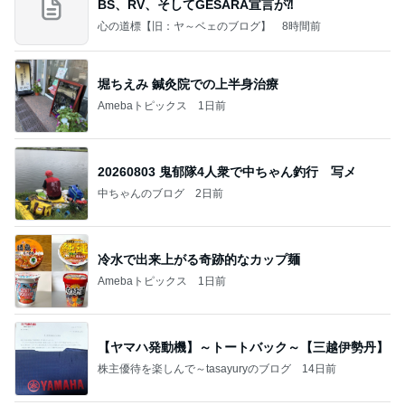
BS、RV、そしてGESARA宣言が⁈
心の道標【旧：ヤ～ベェのブログ】
8時間前
堀ちえみ 鍼灸院での上半身治療
Amebaトピックス
1日前
20260803 鬼郁隊4人衆で中ちゃん釣行 写メ
中ちゃんのブログ
2日前
冷水で出来上がる奇跡的なカップ麺
Amebaトピックス
1日前
【ヤマハ発動機】～トートバック～【三越伊勢丹】
株主優待を楽しんで～tasayuryのブログ
14日前