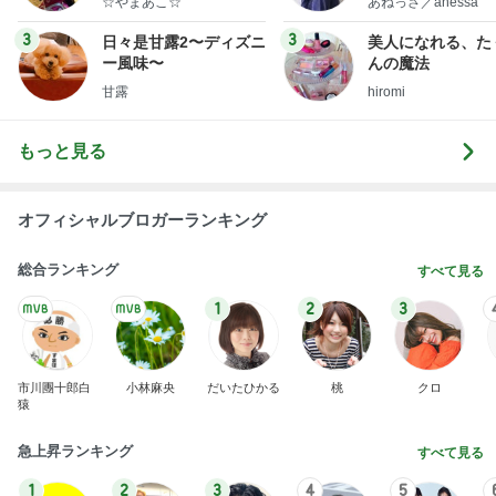
☆やまあこ☆
あねっさ／anessa
uty colum
3
3
日々是甘露2〜ディズニ
美人になれる、た
ー風味〜
んの魔法
甘露
hiromi
もっと見る
オフィシャルブロガーランキング
総合ランキング
すべて見る
1
2
3
市川團十郎白
小林麻央
だいたひかる
桃
クロ
猿
急上昇ランキング
すべて見る
1
2
3
4
5