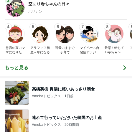
3
空回り母ちゃんの日々
ホリカン
4
5
6
7
8
意識の高いマ
アラフィフ初
可愛いままで
マイペース自
最悪！転じて
マになりたか
産～母になる
子育て
閉症アラジン
Happy★〜タ
った
の子育て日記
マタマヨの
「暮らしのし
くじり帳」〜
もっと見る
高橋英樹 胃腸に軽いあっさり朝食
Amebaトピックス
1日前
連れて行っていただいた韓国のお土産
Amebaトピックス
20時間前