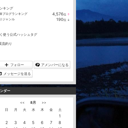
ンキング
4,576
体ブログランキング
位
↑
ラ
190
りジャンル
位
↓
ン
ラ
キ
ン
ン
キ
グ
く使う公式ハッシュタグ
ン
上
グ
昇
下
渓流釣り
降
フォロー
アメンバーになる
メッセージを送る
ンダー
<<
8月
>>
日
月
火
水
木
金
土
1
2
3
4
5
6
7
8