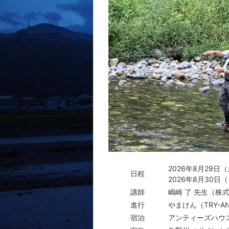
2026年8月29日
日程
2026年8月30日
講師
嶋崎 了 先生（株
進行
やまけん（TRY-A
宿泊
アンティーズハウ