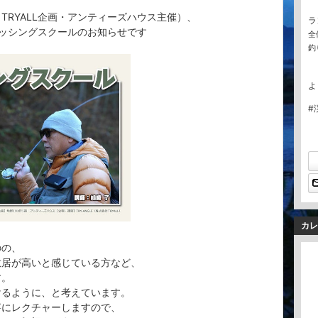
TRYALL企画・アンティーズハウス主催）、
ラ
ッシングスクールのお知らせです
全
釣
よ
#
カレ
のの、
敷居が高いと感じている方など、
す。
けるように、と考えています。
寧にレクチャーしますので、