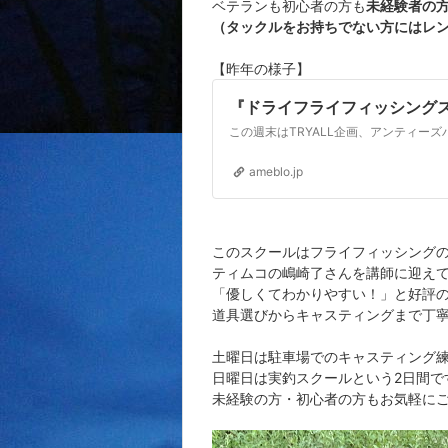
ベテランも初心者の方も
未経験者の
（タックルをお持ちでない方にはレ
【昨年の様子】
『ドライフライフィッシング
この週末はTRYALL企画、アンティ
ameblo.jp
このスクールはフライフィッシング
ティムコの嶋崎了さんを講師に迎え
「優しくてわかりやすい！」と好評
道具選びからキャスティングまで丁
土曜日は駐車場でのキャスティング
日曜日は実釣スクールという2日間で
未経験の方・初心者の方もお気軽に