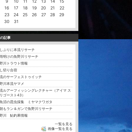
9
10
11
12
13
14
15
16
17
18
19
20
21
22
23
24
25
26
27
28
29
30
31
の記事
グスクール」を行いました。 講師としてお招…
しぶりに本流リサーチ
雨明けの魚野川リサーチ
野川トラウト情報
し切り合宿
流のサーフェストゥイッチ
野川本流ヤマメ
流ルアーフィッシングレクチャー（アイマ ス
リゴースト43）
魚沼の昆虫採集 ミヤマクワガタ
朝もラン＆ガンで魚野川リサーチ
野川 鮎釣果情報
一覧を見る
画像一覧を見る