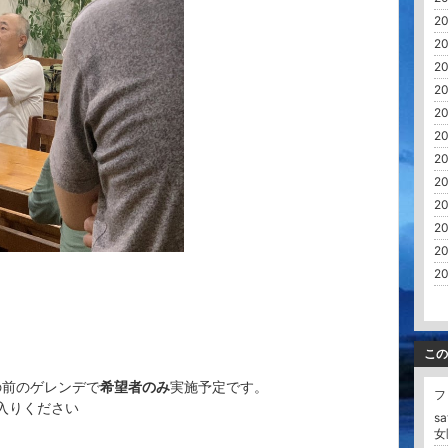
20
20
20
20
20
20
20
20
20
20
20
20
この
の前のゲレンデで
希望者のみ
実施予定です。
フ
お入りください
s
女