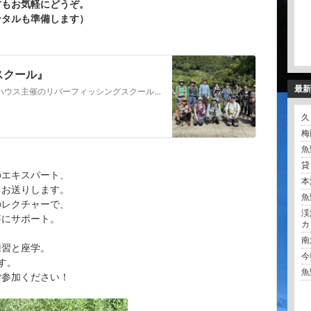
方もお気軽にどうぞ。
ンタルも準備します）
スクール』
最新
ーズハウス主催のリバーフィッシングスクール今季第３弾の「ドライフライフィッシン
久
梅
魚
貸
のエキスパート、
本
てお送りします。
魚
のレクチャーで、
渓
寧にサポート。
カ
南
練習と座学。
今
す。
魚
ご参加ください！