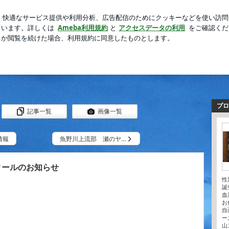
見直す手作り食
芸能人ブログ
人気ブログ
新規登録
ーズハウス） | 南魚沼・魚沼のフィールド情報～魚野川の釣
ルド情報～魚野川の釣り・石打丸山スキ
から、冬は石打丸山スキー場の様子を、春からは魚野川のトラウトフィッシングシー
プロ
記事一覧
画像一覧
情報
魚野川上流部 瀬のヤ…
クールのお知らせ
性
誕
血
お
自
ー
山