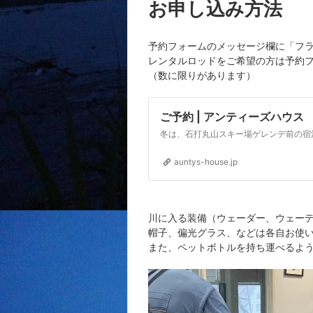
お申し込み方法
予約フォームのメッセージ欄に「フ
レンタルロッドをご希望の方は予約
（数に限りがあります）
ご予約 | アンティーズハウス
冬は、石打丸山スキー場ゲレンデ前の宿
auntys-house.jp
川に入る装備（ウェーダー、ウェー
帽子、偏光グラス、などは各自お使
また、ペットボトルを持ち運べるよ