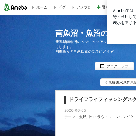
ホーム
ピグ
アメブロ
腎臓の数値が上がり
ドライフライフィッシングスクール（魚野川の釣り宿アンティ
南魚沼・魚沼のフィー
新潟県南魚沼のペンション アンティーズハウス
けします。
四季折々の自然探索の参考にどうぞ。
ブログトップ
魚野川水系釣果
ドライフライフィッシングス
2026-06-05
テーマ：
魚野川のトラウトフィッシング