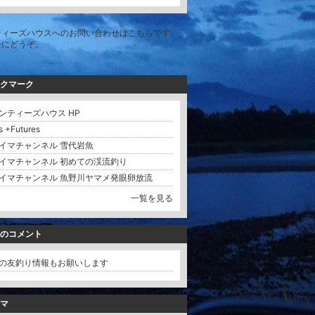
ティーズハウスへのお問い合わせはこちらです。
軽にどうぞ。
クマーク
ンティーズハウス HP
s +Futures
イマチャンネル 雪代岩魚
イマチャンネル 初めての渓流釣り
イマチャンネル 魚野川ヤマメ発眼卵放流
一覧を見る
のコメント
の友釣り情報もお願いします
マ