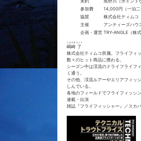
実釣
魚野川（ポイント
参加費
14,000円（一
協賛
株式会社ティムコ
主催
アンティーズハウ
企画・運営
TRY-ANGLE（株
しまざき
りょう
嶋崎
了
株式会社ティムコ所属。フライフィ
数々のヒット商品に携わる。
シーズン中は渓流のドライフライフ
く通う。
その他、渓流ルアーやエリアフィッ
しんでいる。
各地のフィールドでフライフィッシ
連載・出演
雑誌『フライフィッシャー』／スカパ