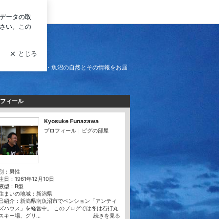
ログイン
り・石打丸山スキー場
ー場
ンを中心に南魚沼・魚沼の自然とその情報をお届
フィール
Kyosuke Funazawa
プロフィール
｜
ピグの部屋
別：
男性
生日：
1961年12月10日
液型：
B型
住まいの地域：
新潟県
己紹介：新潟県南魚沼市でペンション「アンティ
ズハウス」を経営中。 このブログでは冬は石打丸
スキー場、グリ...
続きを見る