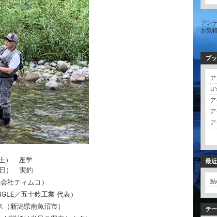
アン
お気
ブッ
ア
U'
ア
ア
ア
（土） 座学
最近
（日） 実釣
鮎
式会社ティムコ）
NGLE／五十鈴工業 代表）
ス（新潟県南魚沼市）
テー