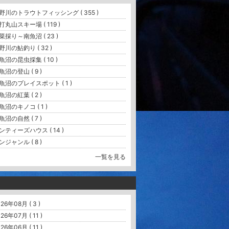
野川のトラウトフィッシング ( 355 )
打丸山スキー場 ( 119 )
菜採り～南魚沼 ( 23 )
野川の鮎釣り ( 32 )
魚沼の昆虫採集 ( 10 )
魚沼の登山 ( 9 )
魚沼のプレイスポット ( 1 )
魚沼の紅葉 ( 2 )
魚沼のキノコ ( 1 )
魚沼の自然 ( 7 )
ンティーズハウス ( 14 )
ンジャンル ( 8 )
一覧を見る
26年08月 ( 3 )
26年07月 ( 11 )
26年06月 ( 11 )