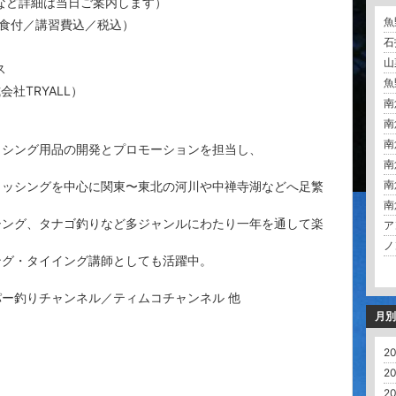
など詳細は当日ご案内します）
魚
泊二食付／講習費込／税込）
石
山
ス
魚
式会社TRYALL）
南
南
南
ッシング用品の開発とプロモーションを担当し、
南
南
ィッシングを中心に関東〜東北の河川や中禅寺湖などへ足繁
南
シング、タナゴ釣りなど多ジャンルにわたり一年を通して楽
ア
ノ
ング・タイイング講師としても活躍中。
ー釣りチャンネル／ティムコチャンネル 他
月別
20
20
20