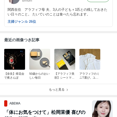
Bmum
関西在住 アラフィフ母 夫、3人の子ども＋1匹との残しておきた
い日々のこと。 たいていのことは食べたら忘れます。
主婦ジャンル 26位
最近の画像つき記事
【奈良】燈花会
50歳からのおい
【アラフィフ美
アラフィフのミ
で夜さんぽ
しい毎日
容】シートマス
ニT選び。ユニ
クでビタミンC
クロvs GU
チャージ
もっと見る
ABEMA
「体にお気をつけて」松岡茉優 喜びの