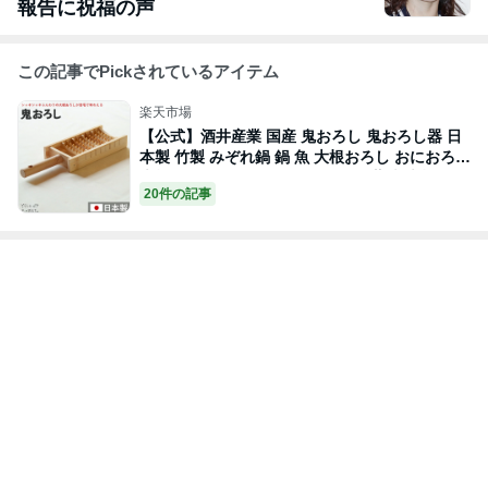
報告に祝福の声
この記事でPickされているアイテム
楽天市場
【公式】酒井産業 国産 鬼おろし 鬼おろし器 日
本製 竹製 みぞれ鍋 鍋 魚 大根おろし おにおろし
大根おろし器 おろし器 ギフト 竹 薬味 大根おろ
20件の記事
し すりおろし 鬼おろしカッター