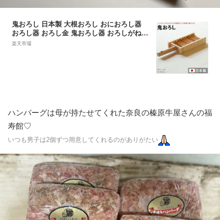
鬼おろし 日本製 大根おろし おにおろし器
おろし器 おろし金 鬼おろし器 おろしがね
竹 おしゃれ 国産 大根おろし金 調理 料理 ア
楽天市場
ート 鍋料理 雪見鍋 すりおろし ナチュラル
鬼おろしカッター キッチン雑貨 竹製品 調理
器具 調理道具 キッチングッズ 竹製 キッチ
ン用品
ハンバーグは母が持たせてくれた奈良の榛原牛屋さんの福
寿館♡
いつも男子は2個ずつ用意してくれるのがありがたい