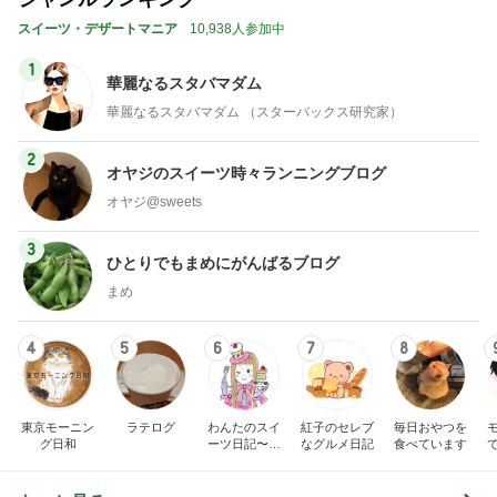
スイーツ・デザートマニア
10,938人参加中
1
華麗なるスタバマダム
華麗なるスタバマダム （スターバックス研究家）
2
オヤジのスイーツ時々ランニングブログ
オヤジ@sweets
3
ひとりでもまめにがんばるブログ
まめ
4
5
6
7
8
東京モーニン
ラテログ
わんたのスイ
紅子のセレブ
毎日おやつを
グ日和
ーツ日記〜小
なグルメ日記
食べています
さな幸せ♡コ
ンビニスイー
ツ〜