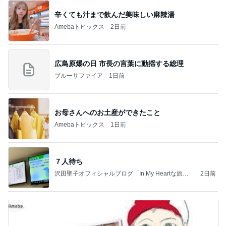
辛くても汁まで飲んだ美味しい麻辣湯
Amebaトピックス
2日前
広島原爆の日 市長の言葉に動揺する総理
ブルーサファイア
1日前
お母さんへのお土産ができたこと
Amebaトピックス
1日前
７人待ち
沢田聖子オフィシャルブログ「In My Heartな旅日
2日前
記」by Ameba