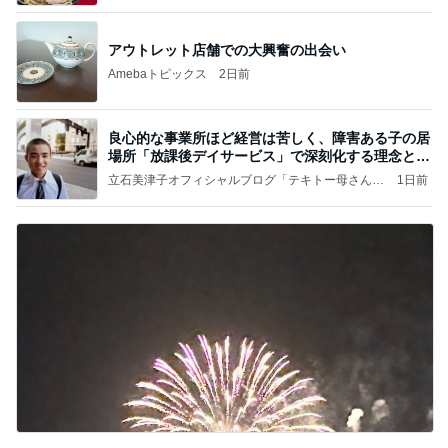
と
アウトレット店舗での大興奮の出会い
Amebaトピックス
2日前
良心的な事業所ほど経営は苦しく、障害ある子の居
場所「放課後デイサービス」で深刻化する理念と現
実の
立石美津子オフィシャルブログ「テキトー母さんの
1日前
すすめ」Powered by Ameba