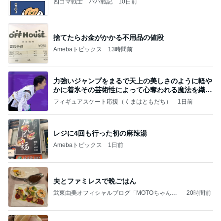
四コマ戦士 パパ戦記
10日前
捨てたらお金がかかる不用品の値段
Amebaトピックス
13時間前
力強いジャンプをまるで天上の美しさのように軽や
かに着氷その芸術性によって心奪われる魔法を織り
なす
フィギュアスケート応援（くまはともだち）
1日前
レジに4回も行った初の麻辣湯
Amebaトピックス
1日前
夫とファミレスで晩ごはん
武東由美オフィシャルブログ「MOTOちゃんと
20時間前
のはっぴぃな毎日」Powered by Ameba