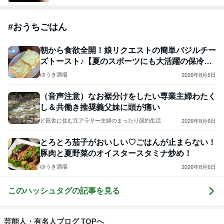
#
おうちごはん
朝から食欲全開！娘リクエストの簡単バジルチー
ズトースト♪【夏のスポーツにも大活躍の保冷ボ
トル】
ゆうき酒場
2026年8月6日
（音声注意）なお裾分けをしたい専業主婦わたく
し＆共働き推奨義父妹に頭が痛い
ど田舎に住む元アラサー主婦のまったり節約生活
2026年8月6日
とろとろ茄子がおいしい♡ごはんが止まらない！
豚肉と夏野菜のオイスタースタミナ炒め！
ゆうき酒場
2026年8月6日
このハッシュタグの記事を見る
芸能人・有名人ブログ TOPへ