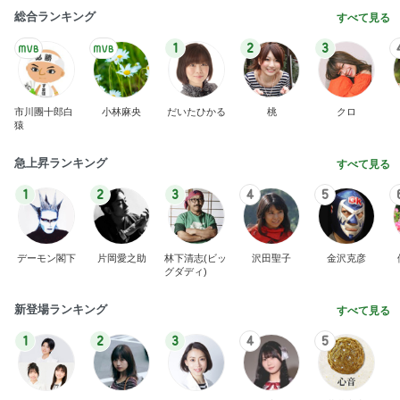
総合ランキング
すべて見る
1
2
3
市川團十郎白
小林麻央
だいたひかる
桃
クロ
猿
急上昇ランキング
すべて見る
1
2
3
4
5
デーモン閣下
片岡愛之助
林下清志(ビッ
沢田聖子
金沢克彦
グダディ)
新登場ランキング
すべて見る
1
2
3
4
5