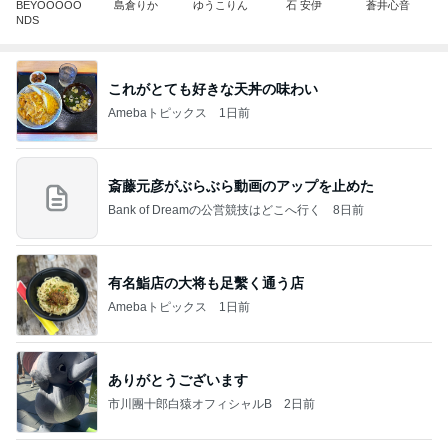
BEYOOOOO
島倉りか
ゆうこりん
石 安伊
蒼井心音
NDS
これがとても好きな天丼の味わい
Amebaトピックス
1日前
斎藤元彦がぶらぶら動画のアップを止めた
Bank of Dreamの公営競技はどこへ行く
8日前
有名鮨店の大将も足繫く通う店
Amebaトピックス
1日前
ありがとうございます
市川團十郎白猿オフィシャルB
2日前