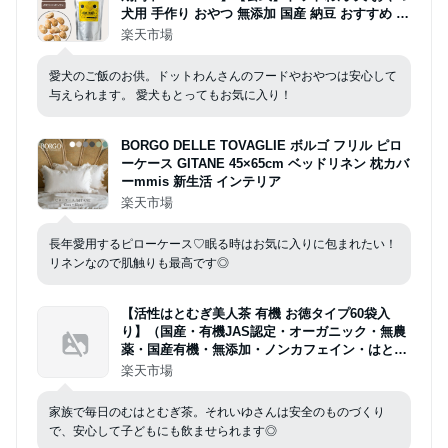
犬用 手作り おやつ 無添加 国産 納豆 おすすめ ド
ットわん フリーズドライ納豆 120g 国産納豆 ド
楽天市場
ッグフード 犬のおやつ いぬ用 ドッグフード トッ
ピング 全年齢 全犬種対応
愛犬のご飯のお供。ドットわんさんのフードやおやつは安心して
与えられます。 愛犬もとってもお気に入り！
BORGO DELLE TOVAGLIE ボルゴ フリル ピロ
ーケース GITANE 45×65cm ベッドリネン 枕カバ
ーmmis 新生活 インテリア
楽天市場
長年愛用するピローケース♡眠る時はお気に入りに包まれたい！
リネンなので肌触りも最高です◎
【活性はとむぎ美人茶 有機 お徳タイプ60袋入
り】（国産・有機JAS認定・オーガニック・無農
薬・国産有機・無添加・ノンカフェイン・はとむ
ぎ茶・ハトムギ茶・ハト麦茶・はと麦茶・鳩麦
楽天市場
茶）
家族で毎日のむはとむぎ茶。それいゆさんは安全のものづくり
で、安心して子どもにも飲ませられます◎