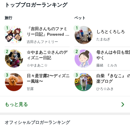
トップブロガーランキング
旅行
ペット
1
1
「吉田さんちのファミ
しろとくろしろ
リー日記」Powered b
たまねぎ
y Ameba 吉田さんファ
吉田さんファミリー
ミリーオフィシャルブ
ログ
2
2
☆やまあこ☆さんのデ
母さんは今日も世
ィズニー日記
やく
☆やまあこ☆
藤緒 ミルカ
3
3
日々是甘露2〜ディズニ
白柴 『きなこ』 
ー風味〜
楽ブログ
甘露
ひろ☆みき
もっと見る
オフィシャルブロガーランキング