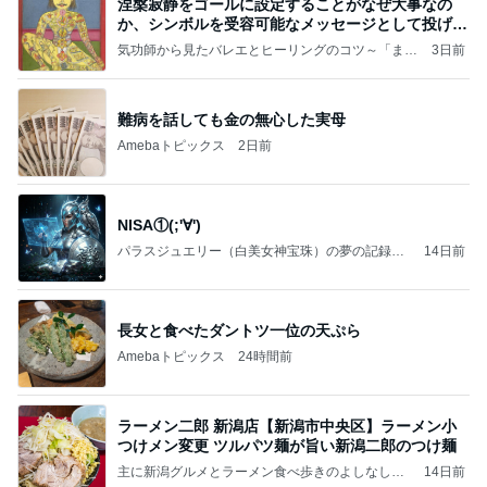
涅槃寂静をゴールに設定することがなぜ大事なの
か、シンボルを受容可能なメッセージとして投げる
ことが
気功師から見たバレエとヒーリングのコツ～「まと
3日前
いのば」ブログ
難病を話しても金の無心した実母
Amebaトピックス
2日前
NISA①(;'∀')
パラスジュエリー（白美女神宝珠）の夢の記録
14日前
（続編）
長女と食べたダントツ一位の天ぷら
Amebaトピックス
24時間前
ラーメン二郎 新潟店【新潟市中央区】ラーメン小
つけメン変更 ツルパツ麺が旨い新潟二郎のつけ麺
主に新潟グルメとラーメン食べ歩きのよしなしご
14日前