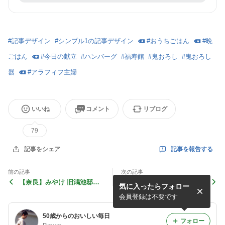
#
記事デザイン
#
シンプル1の記事デザイン
#
おうちごはん
#
晩
ごはん
#
今日の献立
#
ハンバーグ
#
福寿館
#
鬼おろし
#
鬼おろし
器
#
アラフィフ主婦
いいね
コメント
リブログ
79
記事を報告する
記事をシェア
前の記事
次の記事
【奈良】みやけ 旧鴻池邸表
アラフィフサロペット
気に入ったらフォロー
屋 かき氷
会員登録は不要です
50歳からのおいしい毎日
フォロー