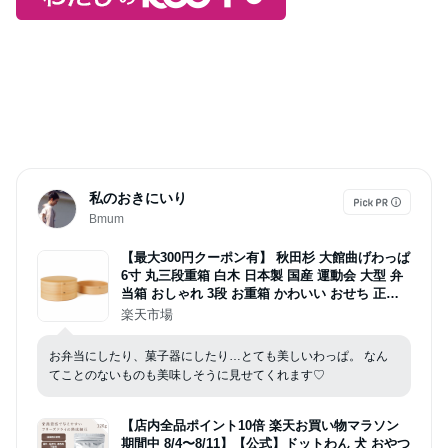
私のおきにいり
Bmum
【最大300円クーポン有】 秋田杉 大館曲げわっぱ
6寸 丸三段重箱 白木 日本製 国産 運動会 大型 弁
当箱 おしゃれ 3段 お重箱 かわいい おせち 正月
花見 大舘工芸社 送料無料
楽天市場
お弁当にしたり、菓子器にしたり…とても美しいわっぱ。 なん
てことのないものも美味しそうに見せてくれます♡
【店内全品ポイント10倍 楽天お買い物マラソン
期間中 8/4〜8/11】【公式】ドットわん 犬 おやつ