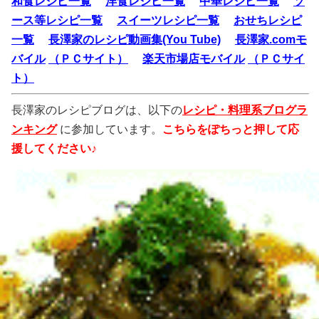
和食レシピ一覧
洋食レシピ一覧
中華レシピ一覧
ソ
ース等レシピ一覧
スイーツレシピ一覧
おせちレシピ
一覧
長澤家のレシピ動画集(You Tube)
長澤家.comモ
バイル
（ＰＣサイト）
楽天市場店モバイル
（ＰＣサイ
ト）
長澤家のレシピブログは、以下の
レシピ・料理系ブログラ
ンキング
に参加しています。
こちらをぽちっと押して応
援してください♪