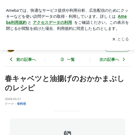
春キャベツと油揚げのおかかまぶしのレシピ | 長澤家のレシピ
ブログ in八王子
アプリをダウンロードして
ブログの更新通知
を受け取りまし
開く
ょう。
長澤家のレシピブログ in八王子
フォロー
前の記事へ
一覧
次の記事へ
春キャベツと油揚げのおかかまぶし
のレシピ
2009-03-17
テーマ：
母料理