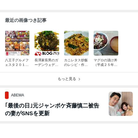
最近の画像つき記事
八王子グルメフ
長澤家長男のガ
カニレタス炒飯
マグロの漬け丼
ェスタ２０１４
ーデンウェディ
のレシピ・作り
（平成２５年１
in 高尾山開催の
ングパーティー
方（YouTube動
月２４日のまか
お知らせ
の様子動画
画付き）
ない）
もっと見る
ABEMA
｢最後の日｣元ジャンポケ斉藤慎二被告
の妻がSNSを更新