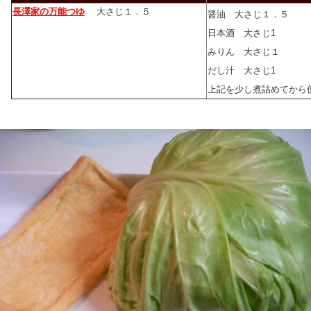
長澤家の万能つゆ
大さじ１．５
醤油 大さじ１．５
日本酒 大さじ1
みりん 大さじ１
だし汁 大さじ1
上記を少し煮詰めてから