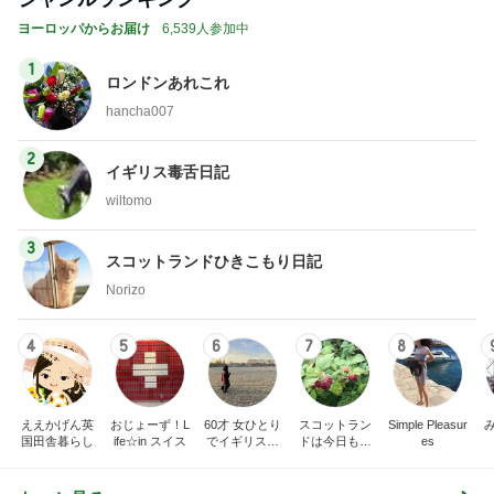
ヨーロッパからお届け
6,539人参加中
1
ロンドンあれこれ
hancha007
2
イギリス毒舌日記
wiltomo
3
スコットランドひきこもり日記
Norizo
4
5
6
7
8
ええかげん英
おじょーず！L
60才 女ひとり
スコットラン
Simple Pleasur
国田舎暮らし
ife☆in スイス
でイギリスに
ドは今日も曇
es
移住
り空
もっと見る