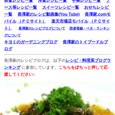
和食レシピ一覧
洋食レシピ一覧
中華レシピ一覧
ソ
ース等レシピ一覧
スイーツレシピ一覧
おせちレシピ
一覧
長澤家のレシピ動画集(You Tube)
長澤家.comモ
バイル
（ＰＣサイト）
楽天市場店モバイル
（ＰＣサイ
ト）
長澤家のレシピブログについて
読者登録・ペタ・ランキン
グについて
キヨミのガーデニングブログ
長澤家のトイプードルブ
ログ
長澤家のレシピブログは、以下の
レシピ・料理系ブログラ
ンキング
に参加しています。
こちらをぽちっと押して応
援してください♪