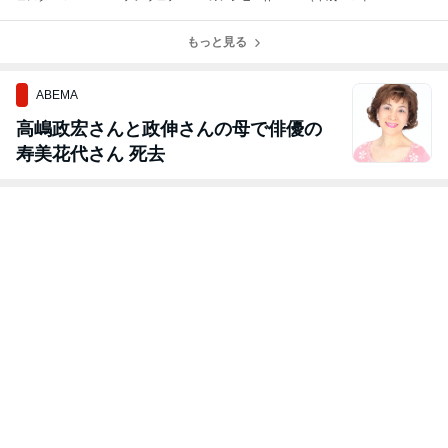
in 高尾山開催の
ングパーティー
方（YouTube動
月２４日のまか
お知らせ
の様子動画
画付き）
ない）
もっと見る
ABEMA
高嶋政宏さんと政伸さんの母で俳優の
寿美花代さん 死去