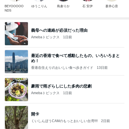
BEYOOOOO
ゆうこりん
島倉りか
石 安伊
蒼井心音
NDS
義母への連絡が必須だった理由
Amebaトピックス
1日前
最近の香港で食べて感動したもの、いろいろまと
め！
香港在住えりのおいしい食べ歩きガイド
13日前
豪雨で雨ざらしにした多肉の悲劇
Amebaトピックス
1日前
開卡
くいしんぼうCAMのもっとおいしい台湾!!!!
2日前