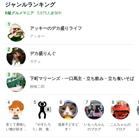
ジャンルランキング
B級グルメマニア
5,675人参加中
1
アッキーのデカ盛りライフ
アッキー
2
デカ盛りんぐ
ガデュ
3
下町マリーンズ・一口馬主・立ち飲み・立ち食いそば
柳橋二郎
4
5
6
7
8
安くて美味し
『やすたろ
道産子どすど
いもっちゃん
こんちゃんの
い物が好き☆
う』的 食の
す！
のブログ
ブログ
彡
備忘録