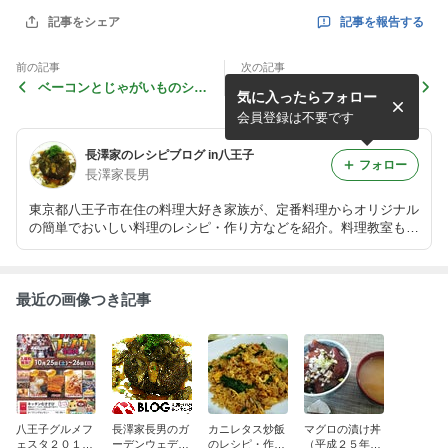
記事を報告する
記事をシェア
前の記事
次の記事
ベーコンとじゃがいものシャ
うかい鳥山（東京都八王子
気に入ったらフォロー
キシャキ炒め
市）の感想 その２
会員登録は不要です
長澤家のレシピブログ in八王子
フォロー
長澤家長男
東京都八王子市在住の料理大好き家族が、定番料理からオリジナル
の簡単でおいしい料理のレシピ・作り方などを紹介。料理教室も始
めました！
最近の画像つき記事
八王子グルメフ
長澤家長男のガ
カニレタス炒飯
マグロの漬け丼
ェスタ２０１４
ーデンウェディ
のレシピ・作り
（平成２５年１