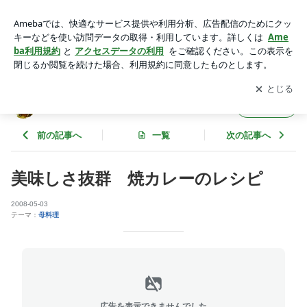
美味しさ抜群 焼カレーのレシピ | 長澤家のレシピブログ in八
王子
アプリをダウンロードして
ブログの更新通知
を受け取りまし
開く
ょう。
長澤家のレシピブログ in八王子
フォロー
前の記事へ
一覧
次の記事へ
美味しさ抜群 焼カレーのレシピ
2008-05-03
テーマ：
母料理
広告を表示できませんでした