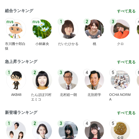
総合ランキング
すべて見る
1
2
3
市川團十郎白
小林麻央
だいたひかる
桃
クロ
猿
急上昇ランキング
すべて見る
1
2
3
4
5
AKB48
たんぽぽ川村
北村総一朗
北別府学
OCHA NORM
エミコ
A
新登場ランキング
すべて見る
1
2
3
4
5