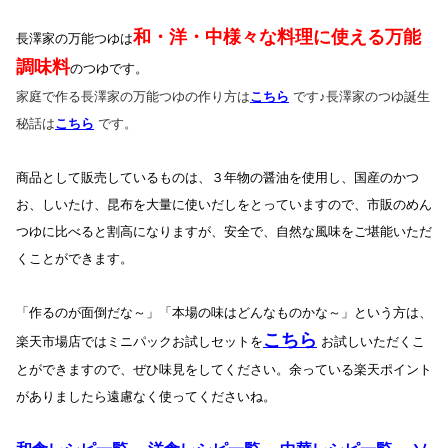
和・洋・中様々な料理に使える万能
長澤家の万能つゆは
調味料
のつゆです。
家庭で作る長澤家の万能つゆの作り方は
こちら
です♪長澤家のつゆ誕生
秘話は
こちら
です。
商品として販売しているものは、３年物の醤油を使用し、国産のかつ
お、しいたけ、昆布を大量に使いだしをとっていますので、市販のめん
つゆに比べると割高になりますが、安全で、自然な風味をご堪能いただ
くことができます。
「作るのが面倒だな～」「本場の味はどんなものかな～」という方は、
こちら
楽天市場店ではミニパックお試しセットを
お試しいただくこ
とができますので、ぜひ味見をしてください。余っている楽天ポイント
がありましたら遠慮なく使ってくださいね。