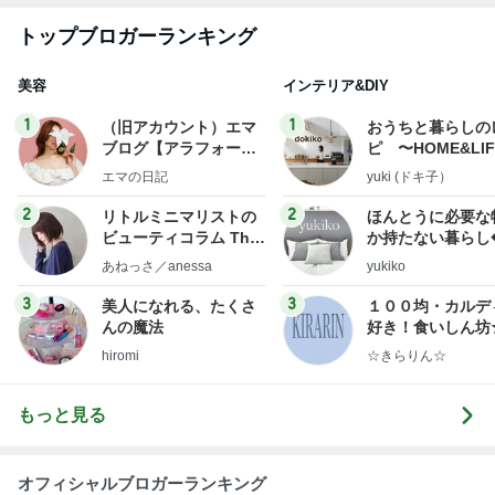
トップブロガーランキング
美容
インテリア&DIY
1
1
（旧アカウント）エマ
おうちと暮らしの
ブログ【アラフォー会
ピ 〜HOME&LI
社売却セカンドライ
エマの日記
yuki (ドキ子）
フ】
2
2
リトルミニマリストの
ほんとうに必要な
ビューティコラム The
か持たない暮らし
little minimalist's bea
ep Life Simple
あねっさ／anessa
yukiko
uty colum
ンテリアのきろく
3
3
美人になれる、たくさ
１００均・カルデ
んの魔法
好き！食いしん坊
らりん☆のブログ
hiromi
☆きらりん☆
もっと見る
オフィシャルブロガーランキング